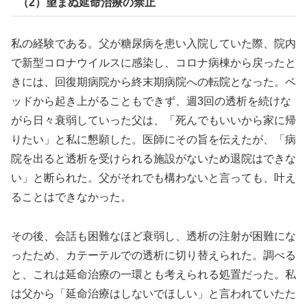
（2）望まぬ延命治療の禁止
私の経験である。父が糖尿病を患い入院していた際、院内
で新型コロナウイルスに感染し、コロナ病棟から戻ったと
きには、回復期病院から終末期病院への転院となった。ベ
ッドから起き上がることもできず、週3回の透析を続けな
がら日々衰弱していった父は、「死んでもいいから家に帰
りたい」と私に懇願した。医師にその旨を伝えたが、「病
院を出ると透析を受けられる施設がないため退院はできな
い」と断られた。父がそれでも構わないと言っても、叶え
ることはできなかった。
その後、会話も困難なほど衰弱し、透析の注射が困難にな
ったため、カテーテルでの透析に切り替えられた。調べる
と、これは延命治療の一環とも考えられる処置だった。私
は父から「延命治療はしないでほしい」と言われていたた