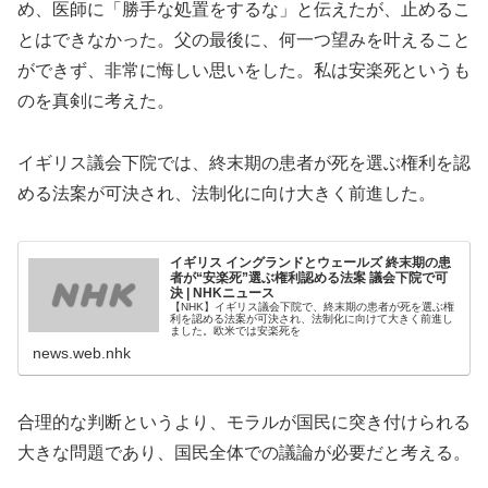
め、医師に「勝手な処置をするな」と伝えたが、止めるこ
とはできなかった。父の最後に、何一つ望みを叶えること
ができず、非常に悔しい思いをした。私は安楽死というも
のを真剣に考えた。
イギリス議会下院では、終末期の患者が死を選ぶ権利を認
める法案が可決され、法制化に向け大きく前進した。
イギリス イングランドとウェールズ 終末期の患
者が“安楽死”選ぶ権利認める法案 議会下院で可
決 | NHKニュース
【NHK】イギリス議会下院で、終末期の患者が死を選ぶ権
利を認める法案が可決され、法制化に向けて大きく前進し
ました。欧米では安楽死を
news.web.nhk
合理的な判断というより、モラルが国民に突き付けられる
大きな問題であり、国民全体での議論が必要だと考える。