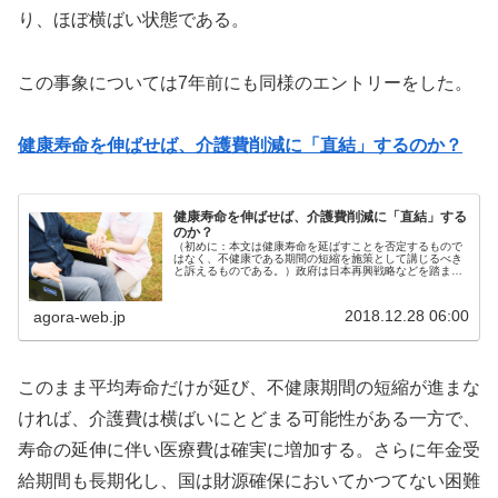
り、ほぼ横ばい状態である。
この事象については7年前にも同様のエントリーをした。
健康寿命を伸ばせば、介護費削減に「直結」するのか？
健康寿命を伸ばせば、介護費削減に「直結」する
のか？
（初めに：本文は健康寿命を延ばすことを否定するもので
はなく、不健康である期間の短縮を施策として講じるべき
と訴えるものである。）政府は日本再興戦略などを踏ま
え、2025年に向け、「国民の健康寿命が延伸する社会」の
構築（2013年8月30日）を...
2018.12.28 06:00
agora-web.jp
このまま平均寿命だけが延び、不健康期間の短縮が進まな
ければ、介護費は横ばいにとどまる可能性がある一方で、
寿命の延伸に伴い医療費は確実に増加する。さらに年金受
給期間も長期化し、国は財源確保においてかつてない困難