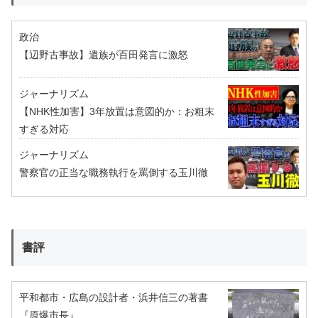
政治
【辺野古事故】遺族が百田発言に激怒
ジャーナリズム
【NHK性加害】3年放置は意図的か：お粗末
すぎる対応
ジャーナリズム
警察官の正当な職務執行を罵倒する玉川徹
書評
平和都市・広島の設計者・浜井信三の著書
『原爆市長』