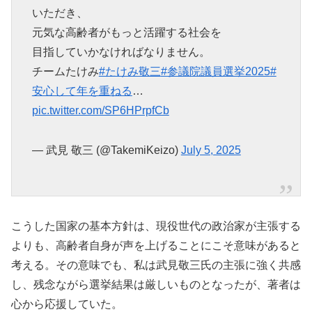
いただき、
元気な高齢者がもっと活躍する社会を
目指していかなければなりません。
チームたけみ
#たけみ敬三
#参議院議員選挙2025
#
安心して年を重ねる
…
pic.twitter.com/SP6HPrpfCb
— 武見 敬三 (@TakemiKeizo)
July 5, 2025
こうした国家の基本方針は、現役世代の政治家が主張する
よりも、高齢者自身が声を上げることにこそ意味があると
考える。その意味でも、私は武見敬三氏の主張に強く共感
し、残念ながら選挙結果は厳しいものとなったが、著者は
心から応援していた。