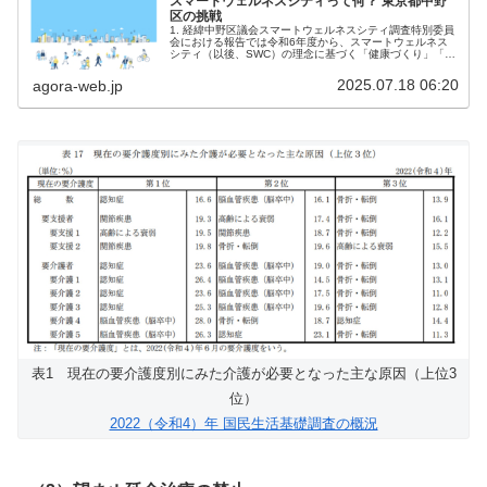
スマートウェルネスシティって何？ 東京都中野
区の挑戦
1. 経緯中野区議会スマートウェルネスシティ調査特別委員
会における報告では令和6年度から、スマートウェルネス
シティ（以後、SWC）の理念に基づく「健康づくり」「つ
ながりづくり」「まちづくり」の観点から検討し、ヘルス
リテラシーの向上、ソーシャ...
2025.07.18 06:20
agora-web.jp
表1 現在の要介護度別にみた介護が必要となった主な原因（上位3
位）
2022（令和4）年 国民生活基礎調査の概況