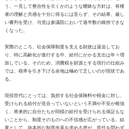
う、一見して整合性を欠くかのような曖昧な方針は、有権
者の理解と共感を十分に得るには至らず、その結果、厳し
い審判を受け、与党は参議院において過半数の維持できな
くなった。
実際のところ、社会保障制度を支える財政は逼迫してお
り、特に高齢化が進行する中、給付にかかる支出は年々増
加している。そのため、消費税を財源とする現行の仕組み
では、税率を引き下げる余地は極めて乏しいのが現状であ
る。
現役世代にとっては、負担する社会保険料や税金に対し、
受けられる給付が見合っていないという不満や不安が根強
く、将来的に自分たちが同様の給付を受けられる保証もな
いことから、制度そのものへの不信感が広がっている。結
果として、抜本的な制度改革を求める声が、世代を問わず