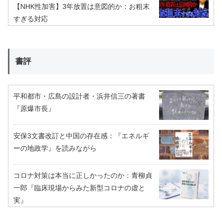
【NHK性加害】3年放置は意図的か：お粗末
すぎる対応
書評
平和都市・広島の設計者・浜井信三の著書
『原爆市長』
安保3文書改訂と中国の存在感：『エネルギ
ーの地政学』を読みながら
コロナ対策は本当に正しかったのか：青柳貞
一郎『臨床現場からみた新型コロナの虚と
実』