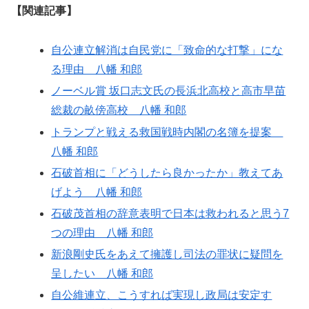
【関連記事】
自公連立解消は自民党に「致命的な打撃」にな
る理由 八幡 和郎
ノーベル賞 坂口志文氏の長浜北高校と高市早苗
総裁の畝傍高校 八幡 和郎
トランプと戦える救国戦時内閣の名簿を提案
八幡 和郎
石破首相に「どうしたら良かったか」教えてあ
げよう 八幡 和郎
石破茂首相の辞意表明で日本は救われると思う7
つの理由 八幡 和郎
新浪剛史氏をあえて擁護し司法の罪状に疑問を
呈したい 八幡 和郎
自公維連立、こうすれば実現し政局は安定す