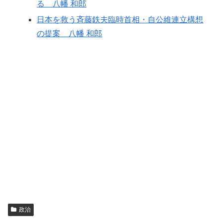
る 八幡 和郎
日本を救う斉藤鉄夫臨時首相・自公維連立構想
の提案
八幡 和郎
政治