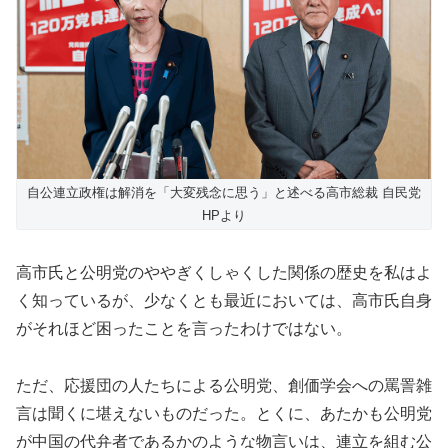
自公連立政権は解消を「大変残念に思う」と述べる高市総裁 自民党
HPより
高市氏と公明党のややぎくしゃくした関係の歴史を私はよ
く知っているが、少なくとも最近においては、高市氏自身
がそれほど困ったことを言ったわけではない。
ただ、応援団の人たちによる公明党、創価学会への罵詈雑
言は聞くに堪えないものだった。とくに、あたかも公明党
が中国の代弁者であるかのような物言いは、連立を組む公