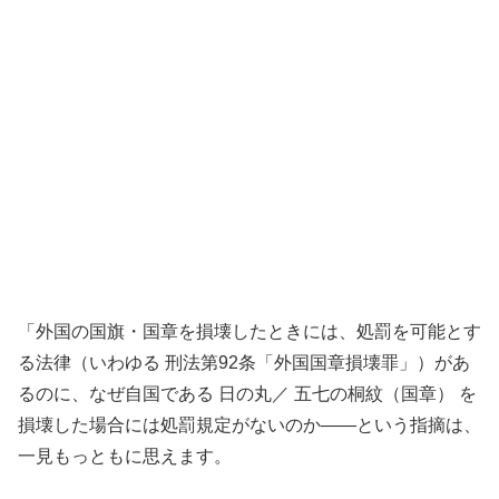
「外国の国旗・国章を損壊したときには、処罰を可能とす
る法律（いわゆる 刑法第92条「外国国章損壊罪」）があ
るのに、なぜ自国である 日の丸／ 五七の桐紋（国章） を
損壊した場合には処罰規定がないのか——という指摘は、
一見もっともに思えます。