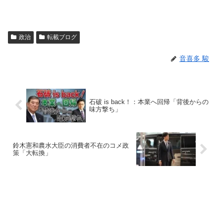
政治
転載ブログ
音喜多 駿
石破 is back！：本業へ回帰「背後からの
味方撃ち」
鈴木憲和農水大臣の消費者不在のコメ政
策「大転換」