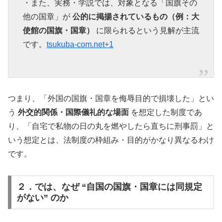
・また、実務・学説では、対象となる「国旗その
他の国章」が
公的に掲揚されているもの（例：大
使館の国旗・国章）
に限られるという見解が主流
です。
tsukuba-com.net+1
つまり、「外国の国旗・国章を侮辱目的で損壊した」とい
う
外交的関係・国際儀礼的な場面
を想定した制度であ
り、「自宅で私物の日の丸を燃やしたら直ちに刑事罰」と
いう想定とは、法制度の枠組み・目的がかなり異なるわけ
です。
２．では、なぜ “自国の国旗・国章には同規定
がない” のか