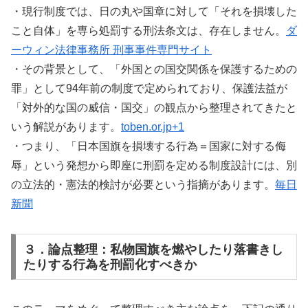
・現行制度では、日の丸や国章に対して「それを損壊した
こと自体」を専ら処罰する刑法条文は、存在しません。
ダ
ーウィン法律事務所 刑事事件専門サイト
・その背景として、「外国との国交関係を保護するための
罪」として94年前の制度で定められており、保護法益が
「対外的な国の威信・国交」の観点から整理されてきたと
いう解説があります。
toben.or.jp+1
・つまり、「日本国旗を損壊する行為＝国家に対する侮
辱」という発想から即座に刑罰を定める制度設計には、別
の立法的・憲法的検討が必要という指摘があります。
毎日
新聞
３．論点整理：私物国旗を燃やしたり落書きし
たりする行為を刑罰化すべきか