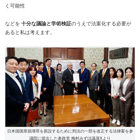
く可能性
などを
十分な議論と学術検証
のうえで法案化する必要が
あると私は考えます。
日本国国章損壊罪を新設するために刑法の一部を改正する法律案を参
議院に提出した参政党 梅村みずほ議員Xより