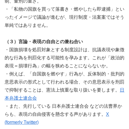
制、量刑の重さ。
・「私物の国旗を買って落書き・燃やしたら即逮捕」とい
ったイメージで議論が進むが、現行制度・法案案ではそう
単純ではありません。
（３）言論・表現の自由との兼ね合い
・国旗損壊を処罰対象とする制度設計は、抗議表現や象徴
的な行為を刑罰化する可能性を孕みます。これが「政治的
表現＝損壊行為」の幅を狭めることにならないか。
・例えば、「自国旗を燃やす」行為が、反体制的・批判的
意思表示の形式として行われる場合、その意思表示を刑罰
で抑制することは、憲法上慎重な取り扱いを要します。
日
本弁護士連合会
・また、先行している 日本弁護士連合会 などの法曹界か
らも、表現の自由侵害を懸念する声があります。
X
(formerly Twitter)