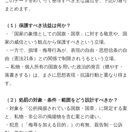
このテーマをめぐって整理すべき主な論点を、下記の通り
まとめます。
（１）保護すべき法益は何か？
・「国家の象徴としての国旗・国章」に対する敬意や、国
家の威信という観点から保護すべきという立場。
・一方で、損壊・侮辱行為が、表現の自由・思想信条の自
由（憲法21条）との関係で制限されうるという立場。
→ 私物・個人所有の国旗を用いた政治的発言（燃やす・
落書きする）は、まさに思想表現・抗議行動と重なり得ま
す。
（２）処罰の対象・条件・範囲をどう設計すべきか？
・対象を「公的掲揚されている国旗・国章」に限定する案
と、私物・非公示の掲揚物を含む案との違い。
・犯意（「侮辱を加える目的」）の有無、親告制・公訴