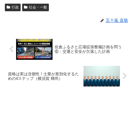
行政
社会・一般
五十嵐 直敬
佐倉ふるさと広場拡張整備計画を問う
⑥：交通と安全が欠落した計画
資格は実は没個性！士業が差別化するた
めの4ステップ（横須賀 輝尚）