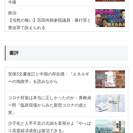
今後
政治
【当然の報い】百田尚樹参院議員：暴行罪と
脅迫罪で訴えられる
書評
安保3文書改訂と中国の存在感：『エネルギ
ーの地政学』を読みながら
コロナ対策は本当に正しかったのか：青柳貞
一郎『臨床現場からみた新型コロナの虚と
実』
少子化と人手不足の元凶を直視せよ『やっぱ
り高度経済成長は復活できる』