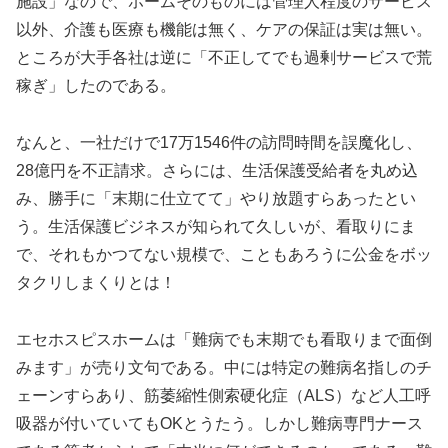
施設」なので、ホームそのものには管理人程度のサービス
以外、介護も医療も機能は無く、ケアの保証は実は無い。
ところが大手各社は逆に「不正してでも過剰サービスで荒
稼ぎ」したのである。
なんと、一社だけで17万1546件の訪問時間を誤魔化し、
28億円を不正請求。さらには、生活保護受給者を丸め込
み、勝手に「末期に仕立てて」やり放題すらあったとい
う。生活保護ビジネスが知られて久しいが、看取りにま
で、それもかつてない規模で、こともあろうに公金をボッ
タクリしまくりとは！
エセホスピスホームは「難病でも末期でも看取りまで面倒
みます」が売り文句である。中には特定の難病名指しのチ
ェーンすらあり、筋萎縮性側索硬化症（ALS）など人工呼
吸器が付いていてもOKとうたう。しかし難病専門ナース