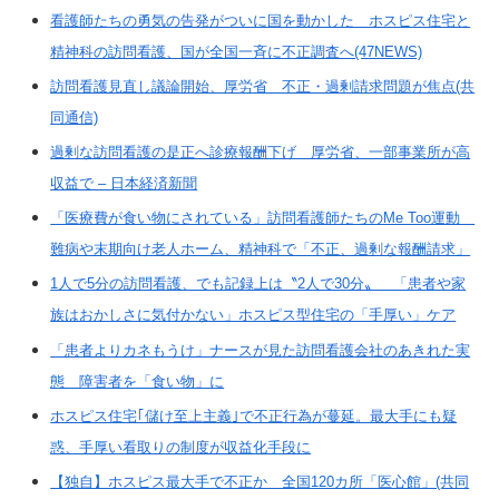
看護師たちの勇気の告発がついに国を動かした ホスピス住宅と
精神科の訪問看護、国が全国一斉に不正調査へ(47NEWS)
訪問看護見直し議論開始、厚労省 不正・過剰請求問題が焦点(共
同通信)
過剰な訪問看護の是正へ診療報酬下げ 厚労省、一部事業所が高
収益で – 日本経済新聞
「医療費が食い物にされている」訪問看護師たちのMe Too運動
難病や末期向け老人ホーム、精神科で「不正、過剰な報酬請求」
1人で5分の訪問看護、でも記録上は〝2人で30分〟 「患者や家
族はおかしさに気付かない」ホスピス型住宅の「手厚い」ケア
「患者よりカネもうけ」ナースが見た訪問看護会社のあきれた実
態 障害者を「食い物」に
ホスピス住宅｢儲け至上主義｣で不正行為が蔓延。最大手にも疑
惑、手厚い看取りの制度が収益化手段に
【独自】ホスピス最大手で不正か 全国120カ所「医心館」(共同