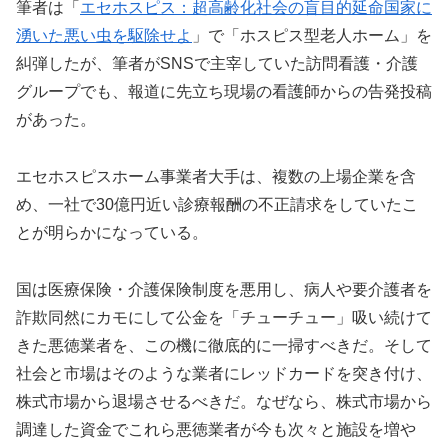
筆者は「
エセホスピス：超高齢化社会の盲目的延命国家に
湧いた悪い虫を駆除せよ
」で「ホスピス型老人ホーム」を
糾弾したが、筆者がSNSで主宰していた訪問看護・介護
グループでも、報道に先立ち現場の看護師からの告発投稿
があった。
エセホスピスホーム事業者大手は、複数の上場企業を含
め、一社で30億円近い診療報酬の不正請求をしていたこ
とが明らかになっている。
国は医療保険・介護保険制度を悪用し、病人や要介護者を
詐欺同然にカモにして公金を「チューチュー」吸い続けて
きた悪徳業者を、この機に徹底的に一掃すべきだ。そして
社会と市場はそのような業者にレッドカードを突き付け、
株式市場から退場させるべきだ。なぜなら、株式市場から
調達した資金でこれら悪徳業者が今も次々と施設を増や