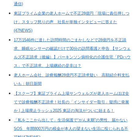
通信)
東証プライム企業の老人ホームで不正28億円「現場に責任押しつ
け」スタッフ怒りの声 社長が単独インタビューに答えた
(47NEWS)
17万1546件に達した訪問時間のごまかしなどで28億円を不正請
求、睡眠センサーの確認だけで30分の訪問看護と申告 【サンウェ
ルズ不正請求（後編）】パーキンソン病特化の介護住宅「PDハウ
ス」で不正請求、上場継続の是非は？
老人ホーム会社、診療報酬28億円不正請求疑い 高額紹介料支払
いも：朝日新聞
【スクープ】東証プライム上場サンウェルズが老人ホームほぼ全
てで診療報酬不正請求！社長の「インサイダー取引」疑惑に発展
か | 上場廃止ラッシュ2025 東証の淘汰がついに始まる！
「私をここから出して」生活保護で“がん末期”の男性、届かない
SOS 年間800万円の税金が本人の望まない生活に投じられる不