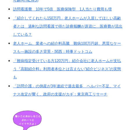
可解(47NEWS)
訪問看護費 10年で5倍 医療保険型 1人当たり費用も増
「紹介してくれたら150万円」老人ホームが入居してほしい高齢
者とは 過剰な訪問看護で得た診療報酬が原資に…医療費が流出
している？
老人ホーム、業者への紹介料高騰 難病100万円超、悪質なケー
スも―施設の多さ背景・関西：時事ドットコム
「難病指定受けている方120万円」紹介会社に老人ホームが支払
う『高額紹介料』利用者本位とは言えない“紹介ビジネス”の実態
も
「訪問介護」の倒産が3年連続で過去最多 ヘルパー不足、マイ
ナス改定が響く、政府の支援がカギ：東京商工リサーチ