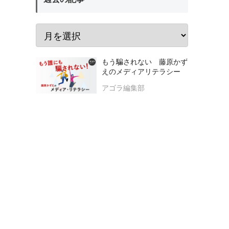
もう騙されない 藤原かず
えのメディアリテラシー
アゴラ編集部