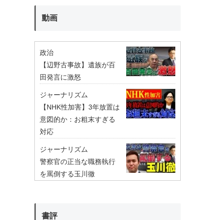
動画
政治
【辺野古事故】遺族が百
田発言に激怒
ジャーナリズム
【NHK性加害】3年放置は
意図的か：お粗末すぎる
対応
ジャーナリズム
警察官の正当な職務執行
を罵倒する玉川徹
書評