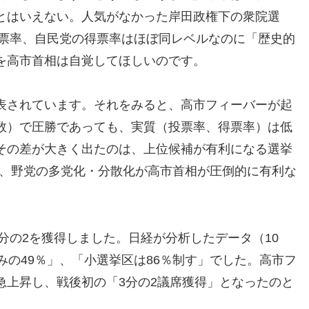
とはいえない。人気がなかった岸田政権下の衆院選
投票率、自民党の得票率はほぼ同レベルなのに「歴史的
を高市首相は自覚してほしいのです。
表されています。それをみると、高市フィーバーが起
数）で圧勝であっても、実質（投票率、得票率）は低
その差が大きく出たのは、上位候補が有利になる選挙
下で、野党の多党化・分散化が高市首相が圧倒的に有利な
3分の2を獲得しました。日経が分析したデータ（10
みの49％」、「小選挙区は86％制す」でした。高市フ
急上昇し、戦後初の「3分の2議席獲得」となったのと