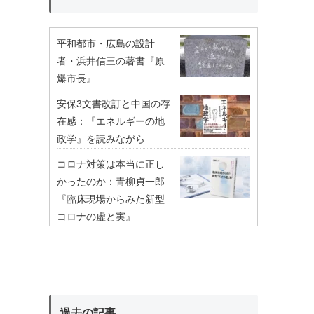
平和都市・広島の設計
者・浜井信三の著書『原
爆市長』
安保3文書改訂と中国の存
在感：『エネルギーの地
政学』を読みながら
コロナ対策は本当に正し
かったのか：青柳貞一郎
『臨床現場からみた新型
コロナの虚と実』
過去の記事