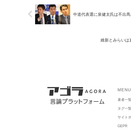
中道代表選に泉健太氏は不出馬
維新とみらいは
MEN
著者一
タグ一
サイト
GEPR