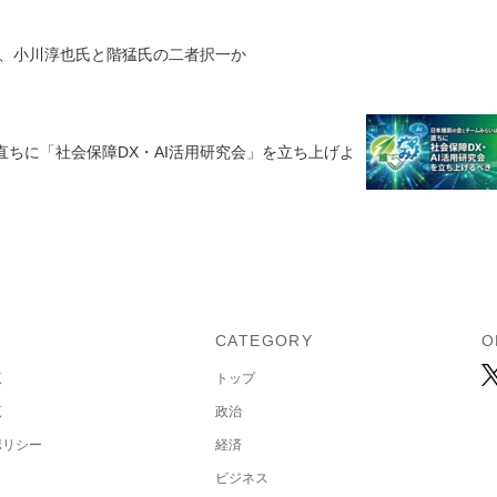
、小川淳也氏と階猛氏の二者択一か
直ちに「社会保障DX・AI活用研究会」を立ち上げよ
U
CATEGORY
O
覧
トップ
覧
政治
ポリシー
経済
ビジネス