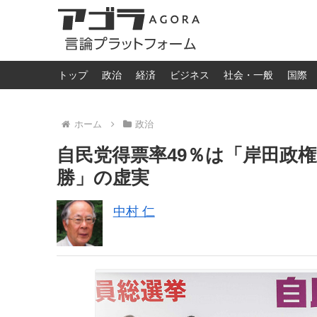
トップ
政治
経済
ビジネス
社会・一般
国際
ホーム
政治
自民党得票率49％は「岸田政
勝」の虚実
中村 仁