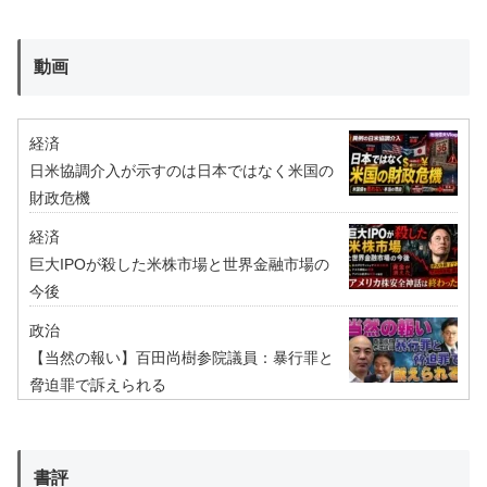
動画
経済
日米協調介入が示すのは日本ではなく米国の
財政危機
経済
巨大IPOが殺した米株市場と世界金融市場の
今後
政治
【当然の報い】百田尚樹参院議員：暴行罪と
脅迫罪で訴えられる
書評