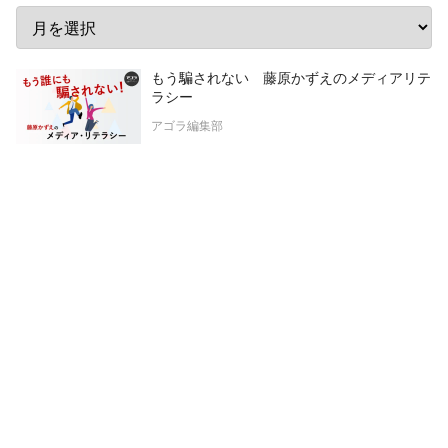
もう騙されない 藤原かずえのメディアリテ
ラシー
アゴラ編集部