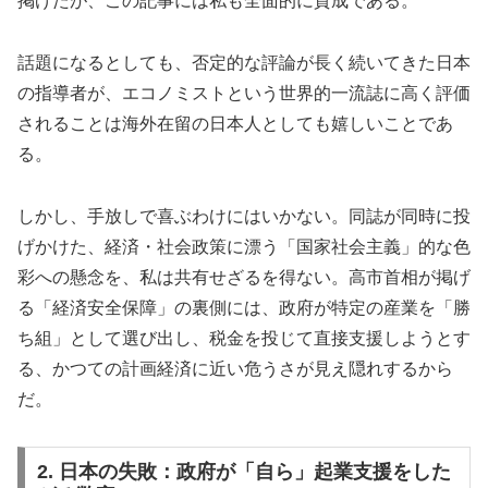
掲げたが、この記事には私も全面的に賛成である。
話題になるとしても、否定的な評論が長く続いてきた日本
の指導者が、エコノミストという世界的一流誌に高く評価
されることは海外在留の日本人としても嬉しいことであ
る。
しかし、手放しで喜ぶわけにはいかない。同誌が同時に投
げかけた、経済・社会政策に漂う「国家社会主義」的な色
彩への懸念を、私は共有せざるを得ない。高市首相が掲げ
る「経済安全保障」の裏側には、政府が特定の産業を「勝
ち組」として選び出し、税金を投じて直接支援しようとす
る、かつての計画経済に近い危うさが見え隠れするから
だ。
2. 日本の失敗：政府が「自ら」起業支援をした