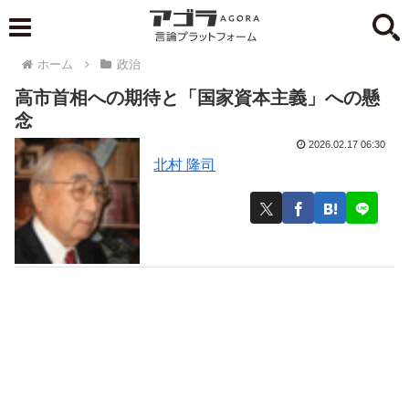
ホーム
政治
高市首相への期待と「国家資本主義」への懸
念
2026.02.17 06:30
北村 隆司