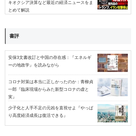
キオクシア決算など最近の経済ニュースをま
とめて解説
書評
安保3文書改訂と中国の存在感：『エネルギ
ーの地政学』を読みながら
コロナ対策は本当に正しかったのか：青柳貞
一郎『臨床現場からみた新型コロナの虚と
実』
少子化と人手不足の元凶を直視せよ『やっぱ
り高度経済成長は復活できる』