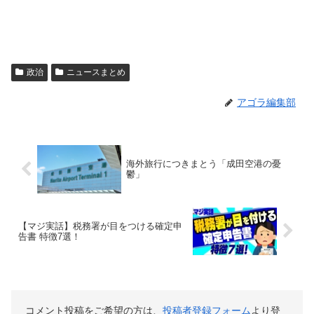
政治
ニュースまとめ
アゴラ編集部
海外旅行につきまとう「成田空港の憂
鬱」
【マジ実話】税務署が目をつける確定申
告書 特徴7選！
コメント投稿をご希望の方は、
投稿者登録フォーム
より登