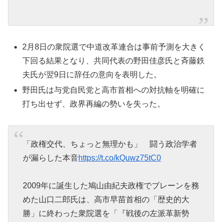
2月8日の衆院選で中道改革連合は事前予測を大きく
下回る結果となり、共同代表の野田佳彦氏と斉藤鉄
夫氏が翌9日に辞任の意向を表明した。
野田氏は与党自民党と高市首相への対抗軸を明確に
打ち出せず、政界再編の勢いを失った。
「政権交代、ちょっと無理かも」 闘う政治学者
が漏らした本音
https://t.co/kQuwz75tC0
2009年に誕生した鳩山由紀夫政権でブレーンを務
めた山口二郎氏は、高市早苗首相の「歴史的大
勝」に終わった衆院選を「『戦後の左派革新勢