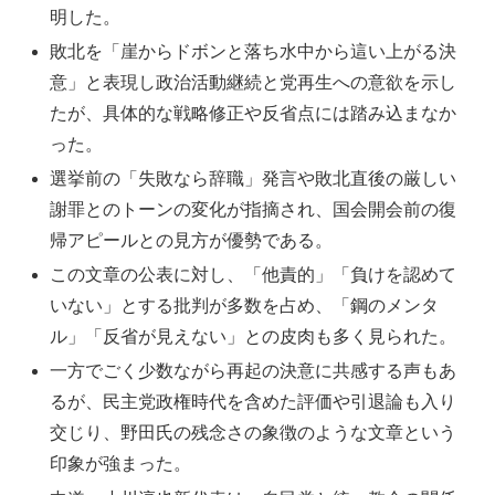
明した。
敗北を「崖からドボンと落ち水中から這い上がる決
意」と表現し政治活動継続と党再生への意欲を示し
たが、具体的な戦略修正や反省点には踏み込まなか
った。
選挙前の「失敗なら辞職」発言や敗北直後の厳しい
謝罪とのトーンの変化が指摘され、国会開会前の復
帰アピールとの見方が優勢である。
この文章の公表に対し、「他責的」「負けを認めて
いない」とする批判が多数を占め、「鋼のメンタ
ル」「反省が見えない」との皮肉も多く見られた。
一方でごく少数ながら再起の決意に共感する声もあ
るが、民主党政権時代を含めた評価や引退論も入り
交じり、野田氏の残念さの象徴のような文章という
印象が強まった。