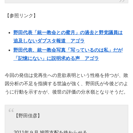
【参照リンク】
野田代表「統一教会との蜜月」の過去と野党議員は
追及しないダブスタ報道 アゴラ
野田代表、統一教会写真「写っているのは私」だが
「記憶にない」に説明求める声 アゴラ
今回の発信は党再生への意欲表明という性格を持つが、敗
因分析の不足を指摘する世論が強く、野田氏が今後どのよ
うに行動を示すかが、後世の評価の分水嶺となりそうだ。
【野田佳彦】
2011年９月 鳩菅支配を終わらせる