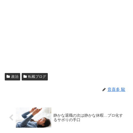
政治
転載ブログ
音喜多 駿
静かな退職の次は静かな休暇…プロ化す
るサボりの手口