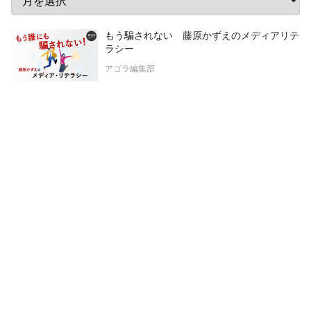
もう騙されない 藤原かずえのメディアリテ
ラシー
アゴラ編集部