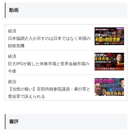
動画
経済
日米協調介入が示すのは日本ではなく米国の
財政危機
経済
巨大IPOが殺した米株市場と世界金融市場の
今後
政治
【当然の報い】百田尚樹参院議員：暴行罪と
脅迫罪で訴えられる
書評