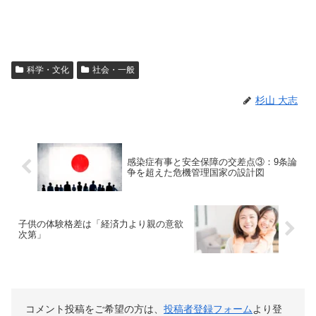
科学・文化
社会・一般
杉山 大志
感染症有事と安全保障の交差点③：9条論
争を超えた危機管理国家の設計図
子供の体験格差は「経済力より親の意欲
次第」
コメント投稿をご希望の方は、
投稿者登録フォーム
より登