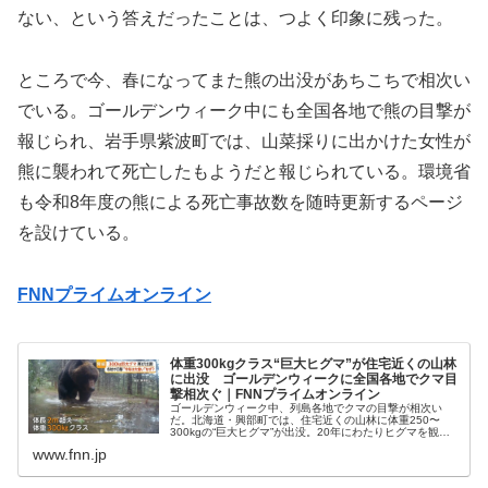
ない、という答えだったことは、つよく印象に残った。
ところで今、春になってまた熊の出没があちこちで相次い
でいる。ゴールデンウィーク中にも全国各地で熊の目撃が
報じられ、岩手県紫波町では、山菜採りに出かけた女性が
熊に襲われて死亡したもようだと報じられている。環境省
も令和8年度の熊による死亡事故数を随時更新するページ
を設けている。
FNNプライムオンライン
体重300kgクラス“巨大ヒグマ”が住宅近くの山林
に出没 ゴールデンウィークに全国各地でクマ目
撃相次ぐ｜FNNプライムオンライン
ゴールデンウィーク中、列島各地でクマの目撃が相次い
だ。北海道・興部町では、住宅近くの山林に体重250〜
300kgの“巨大ヒグマ”が出没。20年にわたりヒグマを観察
している撮影者によると、2026年は、“太いヒグマ”が例年
www.fnn.jp
よりも多く確認されて...