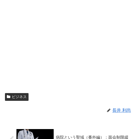
ビジネス
長井 利尚
病院という聖域（番外編）：面会制限緩