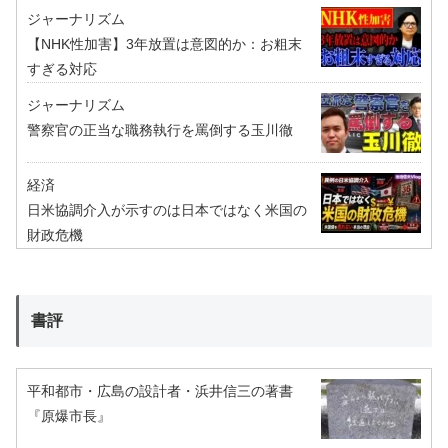
ジャーナリズム
【NHK性加害】3年放置は意図的か：お粗末
すぎる対応
ジャーナリズム
警察官の正当な職務執行を罵倒する玉川徹
経済
日米協調介入が示すのは日本ではなく米国の
財政危機
書評
平和都市・広島の設計者・浜井信三の著書
『原爆市長』