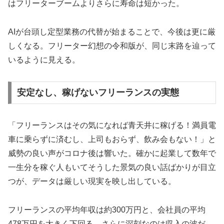
はフリーターブームよりさらに寿命は短かった。
AIが台頭し定型業務の代替が始まることで、今後は更に厳
しくなる。フリーター幻想の令和版が、同じ末路を辿って
いるように見える。
安定なし、稼げないフリーランスの実態
「フリーランスはその気になれば青天井に稼げる！満員電
車に乗らずに済むし、上司もおらず、飲み会もない！」と
威勢の良い声がコロナ後は響いた。確かに起業して数年で
一生分を稼ぐ人もいてそうした景気の良い話ばかりが目立
つが、データは厳しい現実を映し出している。
フリーランスの平均年収は約300万円と、会社員の平均
478万円を大きく下回る。さらに深刻なのは収入の波だ。