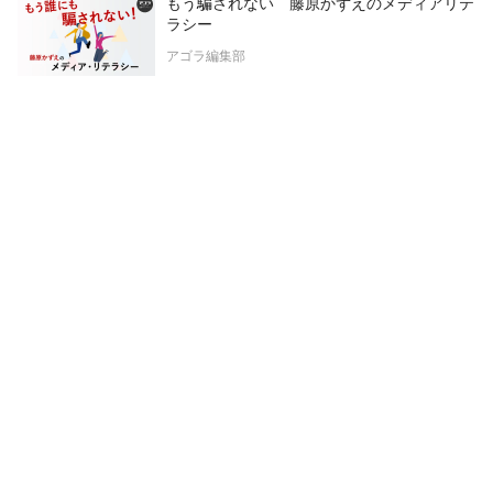
もう騙されない 藤原かずえのメディアリテ
ラシー
アゴラ編集部