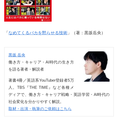
「
なめてくるバカを黙らせる技術
」（著：黒坂岳央）
黒坂 岳央
働き方・キャリア・AI時代の生き方
を語る著者・解説者
著書4冊／英語系YouTuber登録者5万
人。TBS『THE TIME』など各種メ
ディアで、働き方・キャリア戦略・英語学習・AI時代の
社会変化を分かりやすく解説。
取材・出演・執筆のご依頼はこちら