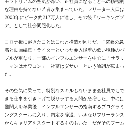
モラトリアムの空気が漂い、正社員になることへの積極的
な理由を持てない若者が集まっていた。フリーター人口は
2003年にピーク約217万人に達し、その後「ワーキングプ
ア」として社会問題化した。
コロナ後に起きたことはこれと構造が同じだ。IT需要の急
増と動画編集・ライターといった参入障壁の低い職種のバ
ブルが重なり、一部のインフルエンサーを中心に「サラリ
ーマンはオワコン」「社畜はダサい」という論調が広まっ
た。
その空気に乗って、特別なスキルもないまま会社員でもで
きる仕事を引き下げて脱サラする人間が急増した。中には
難関大を卒業後、インフルエンサーの指南するプログラミ
ングスクールに入り、内定を辞退、いきなりフリーランス
からキャリアをスタートするものもいた。だがそのブーム