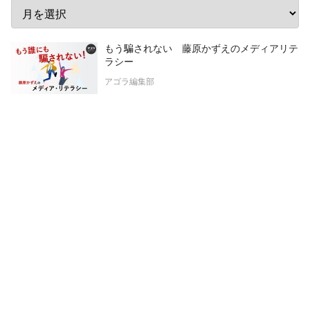
もう騙されない 藤原かずえのメディアリテ
ラシー
アゴラ編集部