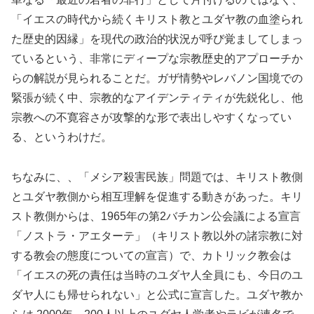
「イエスの時代から続くキリスト教とユダヤ教の血塗られ
た歴史的因縁」を現代の政治的状況が呼び覚ましてしまっ
ているという、非常にディープな宗教歴史的アプローチか
らの解説が見られることだ。ガザ情勢やレバノン国境での
緊張が続く中、宗教的なアイデンティティが先鋭化し、他
宗教への不寛容さが攻撃的な形で表出しやすくなってい
る、というわけだ。
ちなみに、、「メシア殺害民族」問題では、キリスト教側
とユダヤ教側から相互理解を促進する動きがあった。キリ
スト教側からは、1965年の第2バチカン公会議による宣言
「ノストラ・アエターテ」（キリスト教以外の諸宗教に対
する教会の態度についての宣言）で、カトリック教会は
「イエスの死の責任は当時のユダヤ人全員にも、今日のユ
ダヤ人にも帰せられない」と公式に宣言した。ユダヤ教か