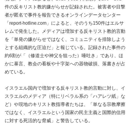
件の反キリスト教的嫌がらせが記録された。被害者や目撃
者が匿名で事件を報告できるオンラインデータセンター
「report-hotline.com」によると、そのうち150件はエルサ
レムで発生した。メディアは増加する反キリスト教的言動
を「単発の嫌がらせではなく、コミュニティを排除しよう
とする組織的な圧迫だ」と報じている。記録された事件の
約6割が「（修道士や神父を狙った）唾吐き」であり、ほ
かに暴言、教会の看板や十字架への器物破損、落書きが占
めている。
イスラエル国内で増加する反キリスト教的言動に対し、イ
スラエルのメディア（特にリベラル系の「ハアレツ紙」な
ど）や現地のキリスト教指導者たちは、「単なる宗教摩擦
ではなく、イスラエルという国家の民主主義と国際的信用
に対する死活的な脅威」と警告している。