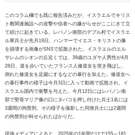
このコラム欄でも既に報告済みだが、イスラエルでキリス
ト教関連施設への攻撃や信者への嫌がらせがここにきて立
て続けに起きている。レバノン南部のデブル村でイスラエ
ル軍兵士が先月19日、ハンマーでイエス・キリストの像
を損壊する画像がSNSで拡散された。イスラエルのエル
サレムのシオンの丘近くでは、39歳のユダヤ人男性が4月
28日、道を歩いていたフランス人修道女を突き飛ばし、
倒れた修道女を足蹴にするなどの暴行を加えた。修道女へ
の暴行事件の様子は今月3日に入って動画で拡散され、イ
スラエル国内で衝撃を与えた。今月12日にはレバノン南
部で聖母マリア像の口にタバコを押し付けた兵士1名には
3週間の拘禁刑、その様子を撮影した同僚兵士には2週間
の拘禁刑が科せられたばかりだ。
現地メディアによると、2025年の1年間だけで155～181