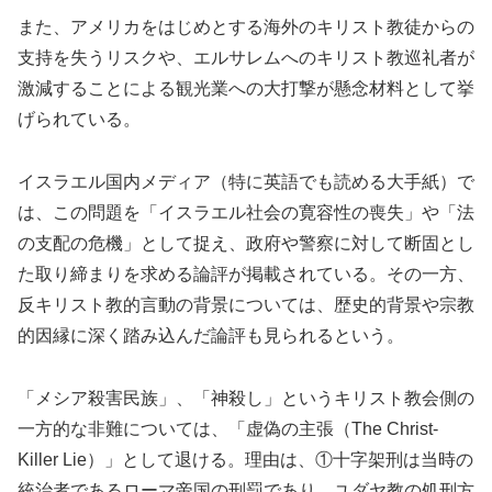
また、アメリカをはじめとする海外のキリスト教徒からの
支持を失うリスクや、エルサレムへのキリスト教巡礼者が
激減することによる観光業への大打撃が懸念材料として挙
げられている。
イスラエル国内メディア（特に英語でも読める大手紙）で
は、この問題を「イスラエル社会の寛容性の喪失」や「法
の支配の危機」として捉え、政府や警察に対して断固とし
た取り締まりを求める論評が掲載されている。その一方、
反キリスト教的言動の背景については、歴史的背景や宗教
的因縁に深く踏み込んだ論評も見られるという。
「メシア殺害民族」、「神殺し」というキリスト教会側の
一方的な非難については、「虚偽の主張（The Christ-
Killer Lie）」として退ける。理由は、①十字架刑は当時の
統治者であるローマ帝国の刑罰であり、ユダヤ教の処刑方