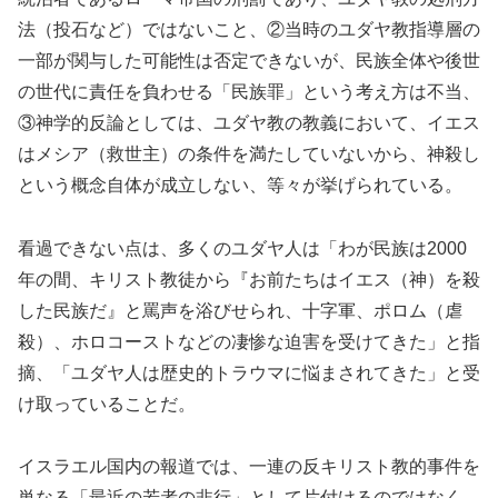
法（投石など）ではないこと、②当時のユダヤ教指導層の
一部が関与した可能性は否定できないが、民族全体や後世
の世代に責任を負わせる「民族罪」という考え方は不当、
③神学的反論としては、ユダヤ教の教義において、イエス
はメシア（救世主）の条件を満たしていないから、神殺し
という概念自体が成立しない、等々が挙げられている。
看過できない点は、多くのユダヤ人は「わが民族は2000
年の間、キリスト教徒から『お前たちはイエス（神）を殺
した民族だ』と罵声を浴びせられ、十字軍、ポロム（虐
殺）、ホロコーストなどの凄惨な迫害を受けてきた」と指
摘、「ユダヤ人は歴史的トラウマに悩まされてきた」と受
け取っていることだ。
イスラエル国内の報道では、一連の反キリスト教的事件を
単なる「最近の若者の非行」として片付けるのではなく、