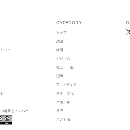
U
CATEGORY
O
覧
トップ
覧
政治
ポリシー
経済
ビジネス
集
社会・一般
社
国際
載
IT・メディア
わせ
科学・文化
項
エネルギー
トの趣旨とメンバー
書評
こども版