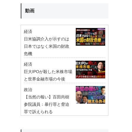
動画
経済
日米協調介入が示すのは
日本ではなく米国の財政
危機
経済
巨大IPOが殺した米株市場
と世界金融市場の今後
政治
【当然の報い】百田尚樹
参院議員：暴行罪と脅迫
罪で訴えられる