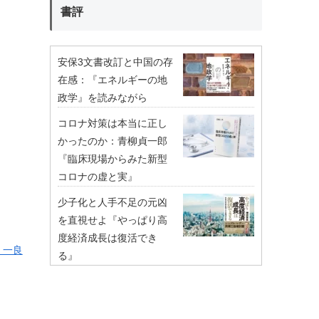
書評
安保3文書改訂と中国の存
在感：『エネルギーの地
政学』を読みながら
コロナ対策は本当に正し
かったのか：青柳貞一郎
『臨床現場からみた新型
コロナの虚と実』
少子化と人手不足の元凶
を直視せよ『やっぱり高
度経済成長は復活でき
 一良
る』