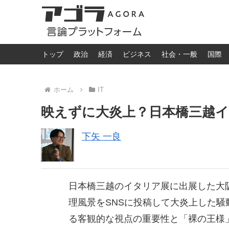
トップ
政治
経済
ビジネス
社会・一般
国際
ホーム
IT
映えずに大炎上？日本橋三越
下矢 一良
日本橋三越のイタリア展に出展した大
理風景をSNSに投稿して大炎上した騒
る客観的な視点の重要性と「裸の王様