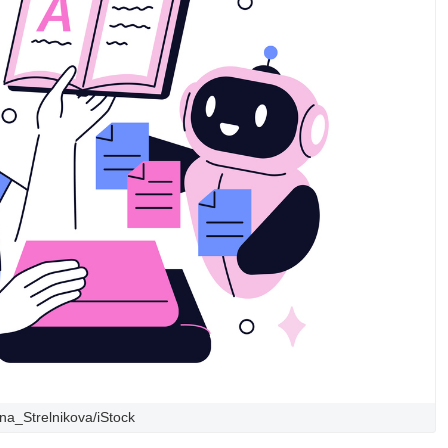
ina_Strelnikova/iStock