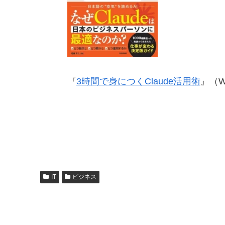
『
3時間で身につくClaude活用術
』（W
IT
ビジネス