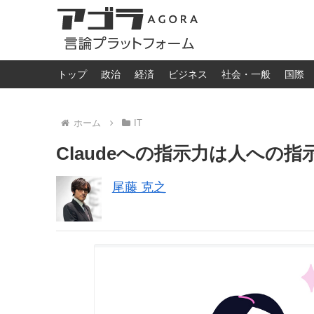
トップ
政治
経済
ビジネス
社会・一般
国際
ホーム
IT
Claudeへの指示力は人への
尾藤 克之