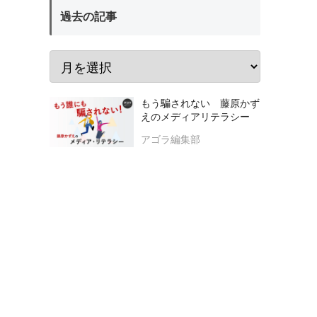
過去の記事
もう騙されない 藤原かず
えのメディアリテラシー
アゴラ編集部