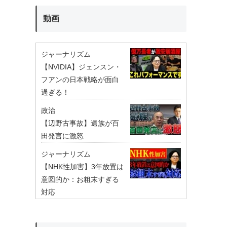
動画
ジャーナリズム
【NVIDIA】ジェンスン・
フアンの日本戦略が面白
過ぎる！
政治
【辺野古事故】遺族が百
田発言に激怒
ジャーナリズム
【NHK性加害】3年放置は
意図的か：お粗末すぎる
対応