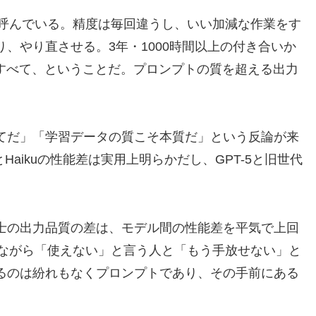
」と呼んでいる。精度は毎回違うし、いい加減な作業をす
、やり直させる。3年・1000時間以上の付き合いか
がすべて、ということだ。プロンプトの質を超える出力
てだ」「学習データの質こそ本質だ」という反論が来
sとHaikuの性能差は実用上明らかだし、GPT-5と旧世代
士の出力品質の差は、モデル間の性能差を平気で上回
使いながら「使えない」と言う人と「もう手放せない」と
るのは紛れもなくプロンプトであり、その手前にある