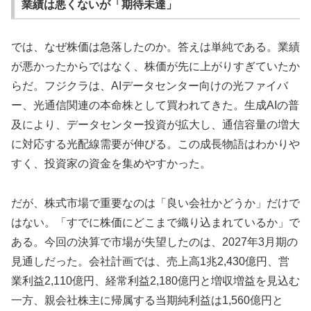
業績は悪くないが「期待未達」
では、なぜ株価は急落したのか。答えは単純である。業績
が悪かったからではなく、株価が先に上がりすぎていたか
らだ。フジクラは、AIデータセンター向けの光ファイバ
ー、光通信関連の本命株として買われてきた。生成AIの普
及により、データセンター投資が拡大し、通信容量の増大
に対応する光配線需要が伸びる。この成長物語はわかりや
すく、投資家の資金を集めやすかった。
だが、株式市場で重要なのは「良い会社かどうか」だけで
はない。「すでに株価にどこまで織り込まれているか」で
ある。今回の決算で市場が失望したのは、2027年3月期の
見通しだった。会社計画では、売上高1兆2,430億円、営
業利益2,110億円、経常利益2,180億円と増収増益を見込む
一方、親会社株主に帰属する当期純利益は1,560億円と