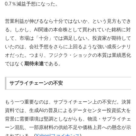
0.7％減益予想になった。
営業利益が伸びるなら十分ではないか、という見方もでき
る。しかし、AI関連の本命株として買われていた銘柄に対
して、市場は「十分」では満足しない。投資家が期待して
いたのは、会社予想をさらに上回るような強い成長シナリ
オだった。つまり、フジクラ・ショックの本質は業績悪化
ではなく
期待未達
である。
サプライチェーンの不安
もう一つ重要なのは、サプライチェーン上の不安だ。決算
資料では、生成AIの普及によるデータセンター投資拡大を
背景に需要環境は堅調としながらも、物流・サプライチェ
ーン混乱、一部原材料の供給不足や価格上昇への懸念が示
されている。(
Yahoo!ファイナンス
)