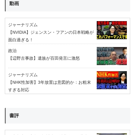
動画
ジャーナリズム
【NVIDIA】ジェンスン・フアンの日本戦略が
面白過ぎる！
政治
【辺野古事故】遺族が百田発言に激怒
ジャーナリズム
【NHK性加害】3年放置は意図的か：お粗末
すぎる対応
書評