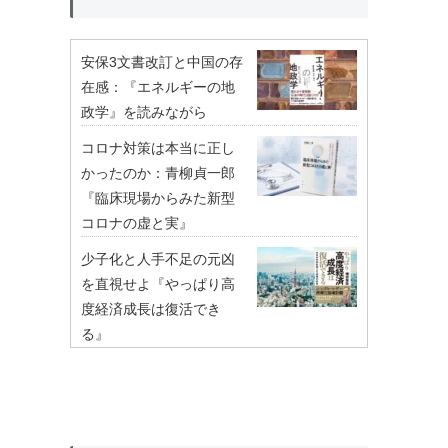
安保3文書改訂と中国の存
在感：『エネルギーの地
政学』を読みながら
コロナ対策は本当に正し
かったのか：青柳貞一郎
『臨床現場からみた新型
コロナの虚と実』
少子化と人手不足の元凶
を直視せよ『やっぱり高
度経済成長は復活でき
る』