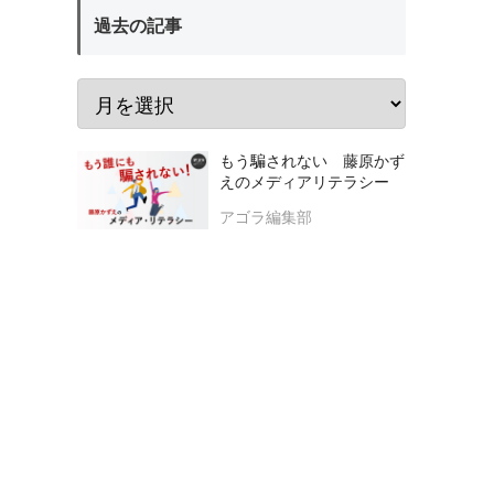
過去の記事
もう騙されない 藤原かず
えのメディアリテラシー
アゴラ編集部