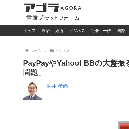
トップ
政治
経済
ビジネス
社会・一般
国際
ホーム
ビジネス
PayPayやYahoo! BB
問題」
永井 孝尚