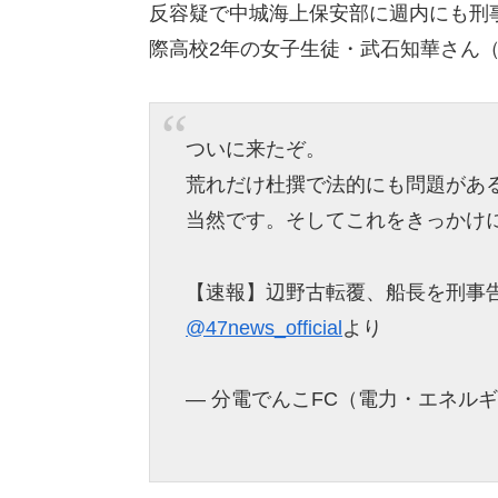
反容疑で中城海上保安部に週内にも刑
際高校2年の女子生徒・武石知華さん（
ついに来たぞ。
荒れだけ杜撰で法的にも問題があ
当然です。そしてこれをきっかけ
【速報】辺野古転覆、船長を刑事
@47news_official
より
— 分電でんこFC（電力・エネルギー業界