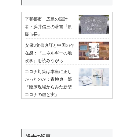
平和都市・広島の設計
者・浜井信三の著書『原
爆市長』
安保3文書改訂と中国の存
在感：『エネルギーの地
政学』を読みながら
コロナ対策は本当に正し
かったのか：青柳貞一郎
『臨床現場からみた新型
コロナの虚と実』
過去の記事