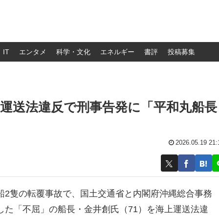
IT
エンタメ
科学・文化
エネルギー
書評
投稿募集
運送法違反で刑事告発に「平和丸船長
2026.05.19 21:
船2隻の転覆事故で、国土交通省と内閣府沖縄総合事務
した「不屈」の船長・金井創氏（71）を海上運送法違