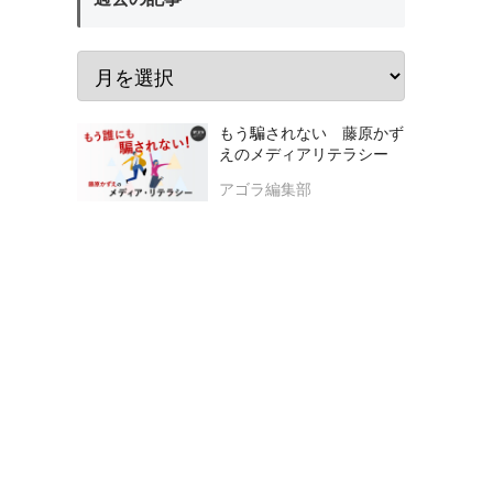
もう騙されない 藤原かず
えのメディアリテラシー
アゴラ編集部