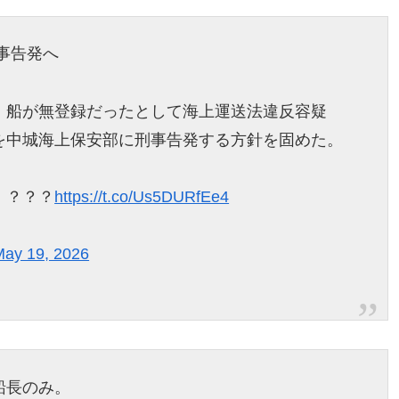
事告発へ
、船が無登録だったとして海上運送法違反容疑
を中城海上保安部に刑事告発する方針を固めた。
！？？？
https://t.co/Us5DURfEe4
May 19, 2026
船長のみ。