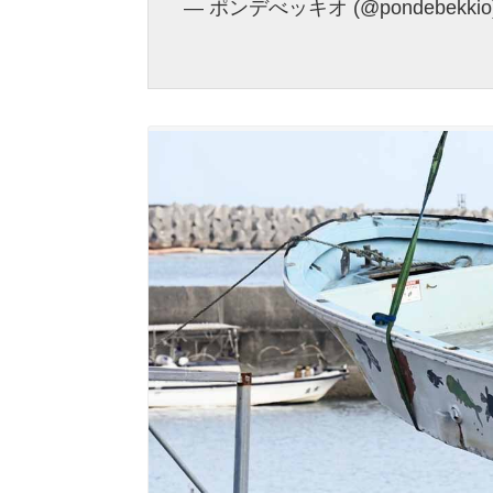
— ポンデべッキオ (@pondebekkio