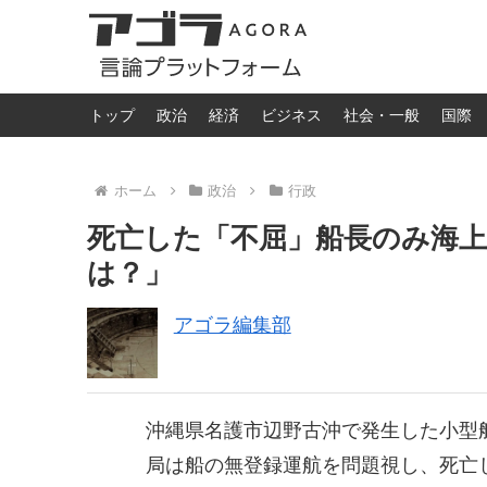
トップ
政治
経済
ビジネス
社会・一般
国際
ホーム
政治
行政
死亡した「不屈」船長のみ海上
は？」
アゴラ編集部
沖縄県名護市辺野古沖で発生した小型
局は船の無登録運航を問題視し、死亡