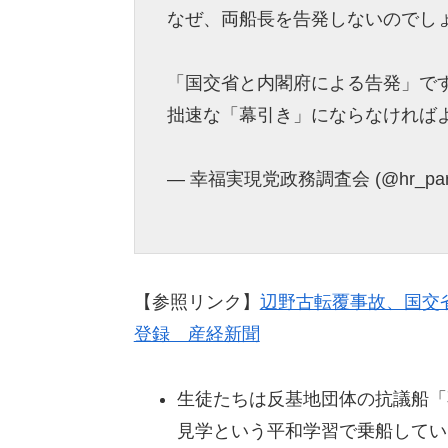
なぜ、両船長を告発しないのでし
「国交省と内閣府による告発」で
拙速な「幕引き」にならなければ
— 幸福実現党政務調査会 (@hr_part
【参照リンク】
辺野古転覆事故、国交
登録 産経新聞
生徒たちは反基地団体の抗議船「
見学という平和学習で乗船してい