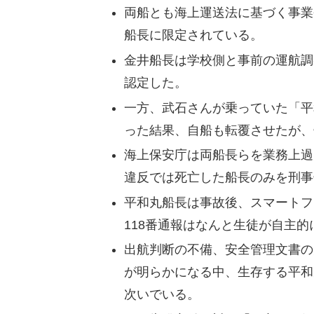
両船とも海上運送法に基づく事業
船長に限定されている。
金井船長は学校側と事前の運航調
認定した。
一方、武石さんが乗っていた「平
った結果、自船も転覆させたが、
海上保安庁は両船長らを業務上過
違反では死亡した船長のみを刑事
平和丸船長は事故後、スマートフ
118番通報はなんと生徒が自主
出航判断の不備、安全管理文書の
が明らかになる中、生存する平和
次いでいる。