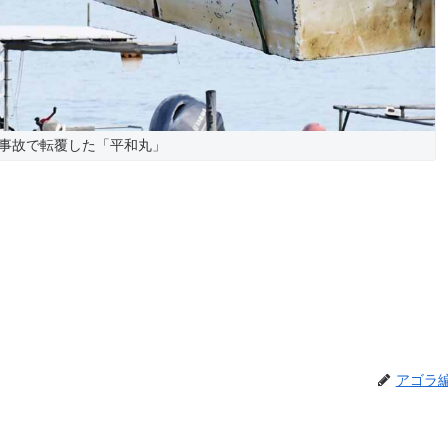
事故で転覆した「平和丸」
アゴラ