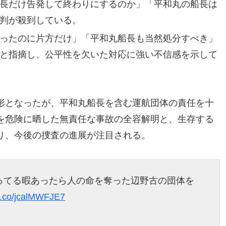
長だけ告発して終わりにするのか」「平和丸の船長は
判が殺到している。
ったのに片方だけ」「平和丸船長も当然処分すべき」
と指摘し、公平性を欠いた対応に強い不信感を示して
形となったが、平和丸船長を含む運航団体の責任を十
を危険に晒した無責任な事故の全容解明と、生存する
り、今後の捜査の進展が注目される。
ってる暇あったら人の命を奪った辺野古の団体を
/t.co/jcalMWFJE7