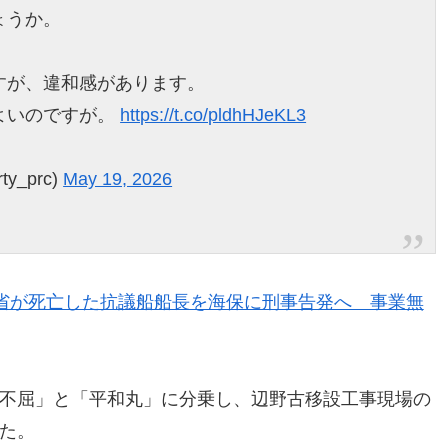
ょうか。
すが、違和感があります。
よいのですが。
https://t.co/pldhHJeKL3
y_prc)
May 19, 2026
省が死亡した抗議船船長を海保に刑事告発へ 事業無
不屈」と「平和丸」に分乗し、辺野古移設工事現場の
た。