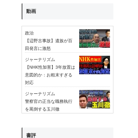
動画
政治
【辺野古事故】遺族が百
田発言に激怒
ジャーナリズム
【NHK性加害】3年放置は
意図的か：お粗末すぎる
対応
ジャーナリズム
警察官の正当な職務執行
を罵倒する玉川徹
書評