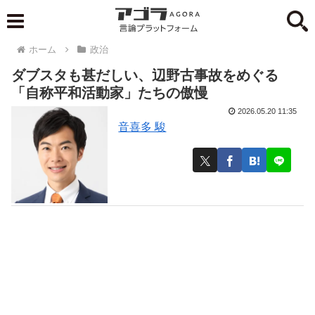
ホーム
政治
ダブスタも甚だしい、辺野古事故をめぐる
「自称平和活動家」たちの傲慢
2026.05.20 11:35
音喜多 駿