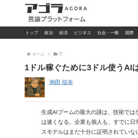
トップ
政治
経済
ビジネス
社会・一般
国際
ホーム
IT
1ドル稼ぐために3ドル使うA
池田 信夫
生成AIブームの最大の謎は、技術では
は速くなる。企業も個人も、すでに日
スモデルはまだ十分に証明されていな