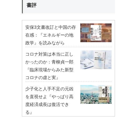
書評
安保3文書改訂と中国の存
在感：『エネルギーの地
政学』を読みながら
コロナ対策は本当に正し
かったのか：青柳貞一郎
『臨床現場からみた新型
コロナの虚と実』
少子化と人手不足の元凶
を直視せよ『やっぱり高
度経済成長は復活でき
る』