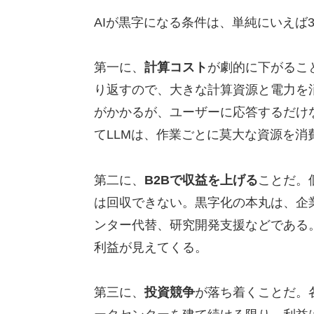
AIが黒字になる条件は、単純にいえば
第一に、
計算コスト
が劇的に下がるこ
り返すので、大きな計算資源と電力を
がかかるが、ユーザーに応答するだけ
てLLMは、作業ごとに莫大な資源を消
第二に、
B2Bで収益を上げる
ことだ。
は回収できない。黒字化の本丸は、企
ンター代替、研究開発支援などである。
利益が見えてくる。
第三に、
投資競争
が落ち着くことだ。