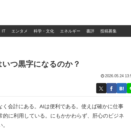
IT
エンタメ
科学・文化
エネルギー
書評
投稿募集
Iはいつ黒字になるのか？
2026.05.24 13:
なく会計にある。AIは便利である。使えば確かに仕事
常的に利用している。にもかかわらず、肝心のビジネ
い。