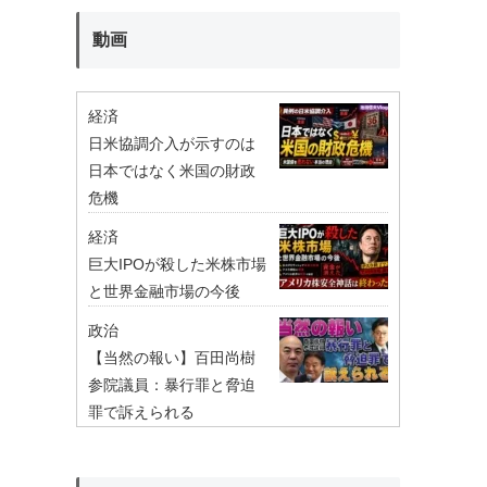
動画
経済
日米協調介入が示すのは
日本ではなく米国の財政
危機
経済
巨大IPOが殺した米株市場
と世界金融市場の今後
政治
【当然の報い】百田尚樹
参院議員：暴行罪と脅迫
罪で訴えられる