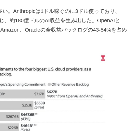
。Anthropicは1ドル稼ぐのに3ドル使っており、
を投じ、約180億ドルのAI収益を生み出した。OpenAIと
gle、Amazon、Oracleの全収益バックログの43-54%を占め