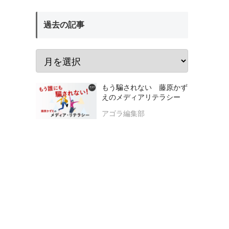
過去の記事
もう騙されない 藤原かず
えのメディアリテラシー
アゴラ編集部