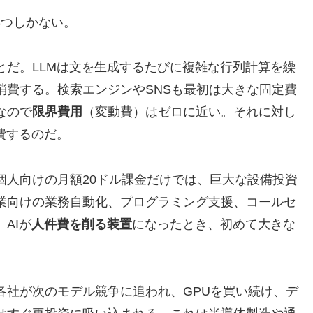
3つしかない。
とだ。LLMは文を生成するたびに複雑な行列計算を繰
消費する。検索エンジンやSNSも最初は大きな固定費
なので
限界費用
（変動費）はゼロに近い。それに対し
費するのだ。
個人向けの月額20ドル課金だけでは、巨大な設備投資
業向けの業務自動化、プログラミング支援、コールセ
AIが
人件費を削る装置
になったとき、初めて大きな
各社が次のモデル競争に追われ、GPUを買い続け、デ