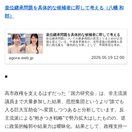
皇位継承問題を具体的な候補者に即して考える（八幡 和
郎）
皇位継承問題を具体的な候補者に即して考える
皇位継承問題についての衆参両院の意見とりまとめが正念
場を迎えている。中道改革連合が、女性皇族が結婚後も皇
室に残る案を「優先的な方策」として、早期実現を求める
一方、旧宮家の男系男子を養子として皇室に迎える案も
「制度化することも考えられる」とし...
2026.05.19 12:00
agora-web.jp
■
高市政権を支えるはずだった「国力研究会」は、非主流派
議員まで大量参加した結果、思想集団というより“誰でも
入る巨大互助会”へ変質しつつあると分析しています。反
主流派による“抱きつき戦略”で勢力拡大はしたものの、逆
に政策的輪郭や結束力は曖昧化。結果として、政権支持一