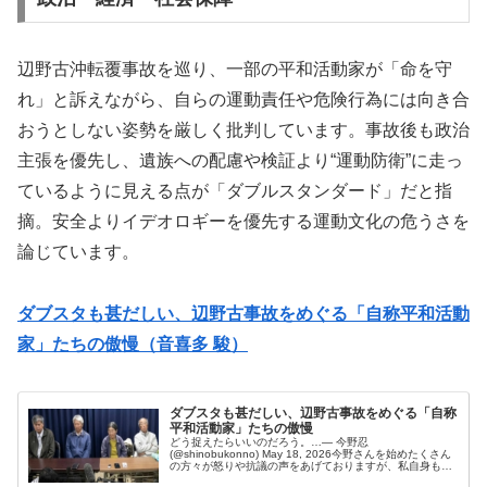
辺野古沖転覆事故を巡り、一部の平和活動家が「命を守
れ」と訴えながら、自らの運動責任や危険行為には向き合
おうとしない姿勢を厳しく批判しています。事故後も政治
主張を優先し、遺族への配慮や検証より“運動防衛”に走っ
ているように見える点が「ダブルスタンダード」だと指
摘。安全よりイデオロギーを優先する運動文化の危うさを
論じています。
ダブスタも甚だしい、辺野古事故をめぐる「自称平和活動
家」たちの傲慢（音喜多 駿）
ダブスタも甚だしい、辺野古事故をめぐる「自称
平和活動家」たちの傲慢
どう捉えたらいいのだろう。…— 今野忍
(@shinobukonno) May 18, 2026今野さんを始めたくさん
の方々が怒りや抗議の声をあげておりますが、私自身もこ
の報道を見た瞬間、怒りに打ち震えました。未成年の女の