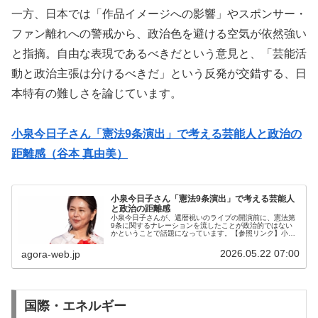
一方、日本では「作品イメージへの影響」やスポンサー・
ファン離れへの警戒から、政治色を避ける空気が依然強い
と指摘。自由な表現であるべきだという意見と、「芸能活
動と政治主張は分けるべきだ」という反発が交錯する、日
本特有の難しさを論じています。
小泉今日子さん「憲法9条演出」で考える芸能人と政治の
距離感（谷本 真由美）
小泉今日子さん「憲法9条演出」で考える芸能人
と政治の距離感
小泉今日子さんが、還暦祝いのライブの開演前に、憲法第
9条に関するナレーションを流したことが政治的ではない
かということで話題になっています。【参照リンク】小泉
今日子、還暦ライブに観月ありさ、渡辺満里奈ら豪華芸能
人集結も…開演前の「憲法9条」演...
2026.05.22 07:00
agora-web.jp
国際・エネルギー