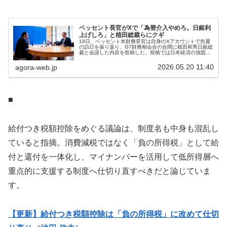
ベッセント長官がXで「為替介入やめろ。日銀利
上げしろ」と植田総裁らにクギ
19日、ベッセント米財務長官は自身のXアカウントで先週
の訪日を振り返り、G7財務相会合の合間に植田和男日銀総
裁と会談した内容を投稿した。投稿では日本経済の強固な
ファンダメンタルズを認め、過度な為替変動は望ましくな
いと明言するとともに、植田総...
2026.05.20 11:40
agora-web.jp
■
給付つき税額控除をめぐる議論は、制度名も中身も混乱し
ていると指摘。消費減税ではなく「負の所得税」として給
付と還付を一体化し、マイナンバーを活用して低所得層へ
重点的に支援する制度へ仕切り直すべきだと論じていま
す。
【更新】給付つき税額控除は「負の所得税」に改めて仕切