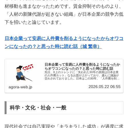
材移動も進まなかったためです。賃金抑制そのものより、
「人材の新陳代謝が起きない組織」が日本企業の競争力低
下を招いたと論じています。
日本企業って安易に人件費を削るようになったからオワコ
ンになったの？と思った時に読む話（城 繁幸）
日本企業って安易に人件費を削るようになったか
らオワコンになったの？と思った時に読む話
先日、X上のトレンドに「失われた30年の原因は日本企業
の人件費カット」なるお題が上がっており、盛んに議論が
交わされておりました。日本はこの30年、「人件費を削れ
ば国際競争に勝てる」という方向にかなり強く舵を切って
きました。非正規雇用の拡大、...
2026.05.22 06:55
agora-web.jp
科学・文化・社会・一般
現代社会では自己実現や「キラキラした成功」が過度に求