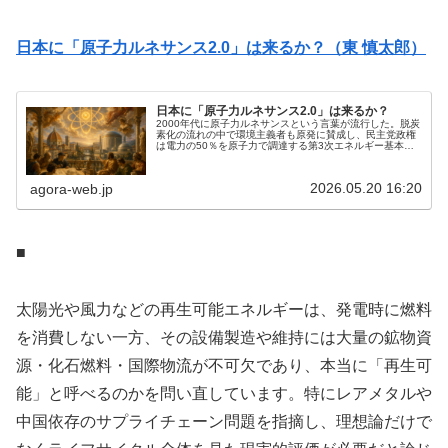
日本に「原子力ルネサンス2.0」は来るか？（東 慎太郎）
日本に「原子力ルネサンス2.0」は来るか？
2000年代に原子力ルネサンスという言葉が流行した。脱炭
素化の流れの中で環境主義者も原発に賛成し、民主党政権
は電力の50％を原子力で調達する第3次エネルギー基本計
画を発表した。しかし2011年の福島第一原発事故で民主党
は「原発ゼロ」に方針を...
2026.05.20 16:20
agora-web.jp
■
太陽光や風力などの再生可能エネルギーは、発電時に燃料
を消費しない一方、その設備製造や維持には大量の鉱物資
源・化石燃料・国際物流が不可欠であり、本当に「再生可
能」と呼べるのかを問い直しています。特にレアメタルや
中国依存のサプライチェーン問題を指摘し、理想論だけで