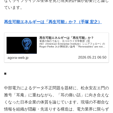
なくライフサイクル全体を見た現実的評価が必要だと論じ
ています。
再生可能エネルギーは「再生可能」か？（手塚 宏之）
再生可能エネルギーは「再生可能」か？
筆者の知己であり、元コロラド大学教授（現
AEI（American Enterprise Institute）シニアフェロー）の
Roger Pielke Jr.が興味深い論考「”Renewables” are not
Renewable（再生...
2026.05.21 06:50
agora-web.jp
■
中部電力によるデータ不正問題を題材に、松永安左エ門の
雅号「耳庵」に重ねながら、「耳の痛い話」に向き合えな
くなった日本企業の体質を論じています。現場の不都合な
情報を組織が隠蔽・先送りする構造は、電力業界に限らず