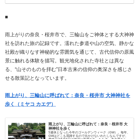
■
雨上がりの奈良・桜井市で、三輪山をご神体とする大神神
社を訪れた旅の記録です。濡れた参道や山の空気、静かな
社殿が織りなす神秘的な雰囲気を通じて、古代信仰の原風
景に触れる体験を描写。観光地化された寺社とは異な
る、“山そのものを拝む”日本古来の信仰の奥深さを感じさ
せる散策記となっています。
雨上がり、三輪山に呼ばれて：奈良・桜井市 大神神社を
歩く（ミヤコ カエデ）
雨上がり、三輪山に呼ばれて：奈良・桜井市 大
神神社を歩く
5連休となった今年のゴールデンウィーク（GW）。毎年、
GWはどこも混雑するので出かけないわたしなんですが、