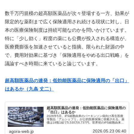
数千万円規模の超高額医薬品が次々登場する一方、効果が
限定的な薬剤まで広く保険適用され続ける現状に対し、日
本の医療保険制度は持続可能なのかを問いかけています。
特に「少し効く」程度の薬にも公費が投入される構造が、
医療費膨張を加速させていると指摘。限られた財源の中
で、費用対効果に基づき「保険適用をやめる出口戦略」を
議論すべき時期に来ていると論じています。
超高額医薬品の連発：低効能医薬品に保険適用の「出口」
はあるか（九条 丈二）
超高額医薬品の連発：低効能医薬品に保険適用の
「出口」はあるか
2026年5月、iPS細胞由来のパーキンソン病向け再生医療
等製品「アムシェプリ」が公的医療保険に収載される。薬
価は18瓶1組で5,530万6,737円。世界初のiPS細胞由来再
生医療等製品として報じられている。iPS細胞薬の薬価
5530万円...
2026.05.23 06:40
agora-web.jp