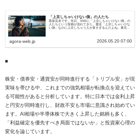
「上京しちゃいけない側」の人たち
黒坂岳央です。先日、SNSに「上京しちゃいけない側」の
人たちという投稿が流れてきた。最近「上京しちゃいけな
い側」なのに上京しちゃう人が多すぎるんだよね。東京へ
の憧れを持って上京するのは良いけど、初任給30万も貰え
ないような企業で上京したとこ...
2026.05.20 07:00
agora-web.jp
■
株安・債券安・通貨安が同時進行する「トリプル安」が現
実味を帯びる中、これまでの強気相場が転換点を迎えてい
る可能性があると分析しています。特に日本では金利上昇
と円安が同時進行し、財政不安も市場に意識され始めてい
ます。AI相場や半導体株で大きく上昇した銘柄も多く、
「利益確定を優先すべき局面ではないか」と投資家心理の
変化を論じています。