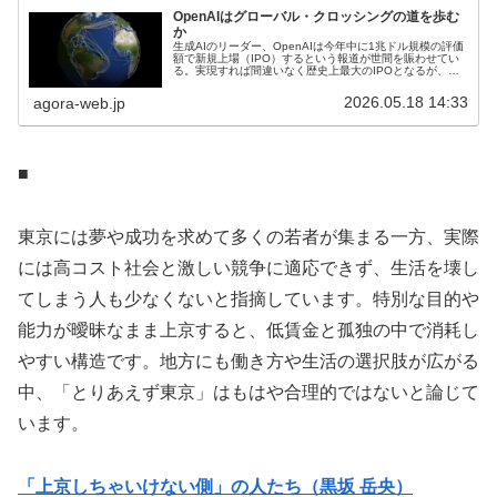
OpenAIはグローバル・クロッシングの道を歩む
か
生成AIのリーダー、OpenAIは今年中に1兆ドル規模の評価
額で新規上場（IPO）するという報道が世間を賑わせてい
る。実現すれば間違いなく歴史上最大のIPOとなるが、そ
の華々しいスポットライトの裏で、同社の財務構造に対す
る警戒感も急速に高ま...
2026.05.18 14:33
agora-web.jp
■
東京には夢や成功を求めて多くの若者が集まる一方、実際
には高コスト社会と激しい競争に適応できず、生活を壊し
てしまう人も少なくないと指摘しています。特別な目的や
能力が曖昧なまま上京すると、低賃金と孤独の中で消耗し
やすい構造です。地方にも働き方や生活の選択肢が広がる
中、「とりあえず東京」はもはや合理的ではないと論じて
います。
「上京しちゃいけない側」の人たち（黒坂 岳央）