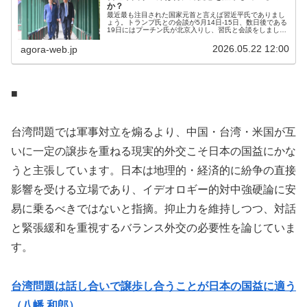
か？
最近最も注目された国家元首と言えば習近平氏でありまし
ょう。トランプ氏との会談が5月14日-15日、数日後である
19日にはプーチン氏が北京入りし、習氏と会談をしまし
た。更に習氏は来週にも北朝鮮を訪問すると報じられてお
り、急に動きが活発化してい...
2026.05.22 12:00
agora-web.jp
■
台湾問題では軍事対立を煽るより、中国・台湾・米国が互
いに一定の譲歩を重ねる現実的外交こそ日本の国益にかな
うと主張しています。日本は地理的・経済的に紛争の直接
影響を受ける立場であり、イデオロギー的対中強硬論に安
易に乗るべきではないと指摘。抑止力を維持しつつ、対話
と緊張緩和を重視するバランス外交の必要性を論じていま
す。
台湾問題は話し合いで譲歩し合うことが日本の国益に適う
（八幡 和郎）