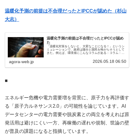
温暖化予測の前提は不合理だったとIPCCが認めた（杉山
大志）
温暖化予測の前提は不合理だったとIPCCが認め
た
「温暖化対策をしないと、大変なことになる！」というシ
ミュレーションで、政府は随分と国民を怖がらそうとして
きた。例えば、環境省にこんなコラムがある：コラム：
2100年未来の天気予報環境省では、現状を上回る温暖化対
策を取らなかった場合の予測に基...
2026.05.18 06:50
agora-web.jp
■
エネルギー危機や電力需要増を背景に、原子力を再評価す
る「原子力ルネサンス2.0」の可能性を論じています。AI
データセンターの電力需要や脱炭素との両立を考えれば原
発活用は避けにくい一方、再稼働の遅れや規制、世論の壁
が普及の課題になると指摘しています。