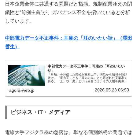
日本企業全体に共通する問題だと指摘。規制産業ゆえの閉
鎖性と“前例主義”が、ガバナンス不全を招いていると分析
しています。
中部電力データ不正事件：耳庵の「耳のいたい話」（澤田
哲生）
中部電力データ不正事件：耳庵の「耳のいたい
話」
「耳順」を拝借した男松永安左エ門。明治から昭和を駆け
抜け、「電力王」とも「電力の鬼」とも呼ばれた実業家で
ある。「王」や「鬼」という異名には、その人物を実像以
上に大きな存在として語ろうとする力学が働いている。戦
後、国家管理下にあった電力事業を...
2026.05.23 06:50
agora-web.jp
ビジネス・IT・メディア
電線大手フジクラ株の急落は、単なる個別銘柄の問題では