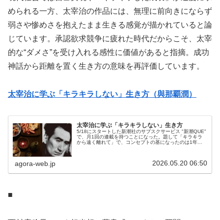
められる一方、太宰治の作品には、無理に前向きにならず
弱さや惨めさを抱えたまま生きる感覚が描かれていると論
じています。承認欲求競争に疲れた時代だからこそ、太宰
的な“ダメさ”を受け入れる感性に価値があると指摘。成功
神話から距離を置く生き方の意味を再評価しています。
太宰治に学ぶ「キラキラしない」生き方（與那覇潤）
太宰治に学ぶ「キラキラしない」生き方
5/18にスタートした新潮社のサブスクサービス "新潮QUE"
で、月1回の連載を持つことになった。題して「キラキラ
から遠く離れて」で、コンセプトの基になったのは1年半
前、『週刊新潮』に寄稿したこの記事である。かなーり幅
の広い本をこれまで出...
2026.05.20 06:50
agora-web.jp
■