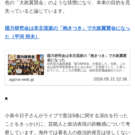
色の「大政翼賛会」のような状態になり、本来の目的を見
失っていると論じています。
国力研究会は非主流派の「抱きつき」で大政翼賛会になっ
た（平河 邦夫）
国力研究会は非主流派の「抱きつき」で大政翼賛
会になった
自民党の議員連盟「国力研究会」が発足した。当初、この
会は高市早苗首相を支えるための「主流派づくり」と見ら
れていた。ところが実際には、自民党所属議員417人のう
ち347人、つまり8割以上が加入した。ここまで大きくなる
と、もはや「高市支持派の会...
2026.05.21 22:36
agora-web.jp
■
小泉今日子さんがライブで憲法9条に関する演出を行った
ことをきっかけに、芸能人と政治表現の距離感について考
察しています。海外では著名人の政治的発言は珍しくない