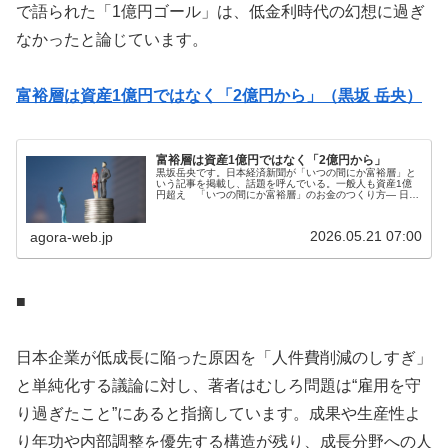
で語られた「1億円ゴール」は、低金利時代の幻想に過ぎ
なかったと論じています。
富裕層は資産1億円ではなく「2億円から」（黒坂 岳央）
富裕層は資産1億円ではなく「2億円から」
黒坂岳央です。日本経済新聞が「いつの間にか富裕層」と
いう記事を掲載し、話題を呼んでいる。一般人も資産1億
円超え 「いつの間にか富裕層」のお金のつくり方— 日本
経済新聞 電子版（日経電子版） (@nikkei) May 17, 2026株
式相...
2026.05.21 07:00
agora-web.jp
■
日本企業が低成長に陥った原因を「人件費削減のしすぎ」
と単純化する議論に対し、著者はむしろ問題は“雇用を守
り過ぎたこと”にあると指摘しています。成果や生産性よ
り年功や内部調整を優先する構造が残り、成長分野への人