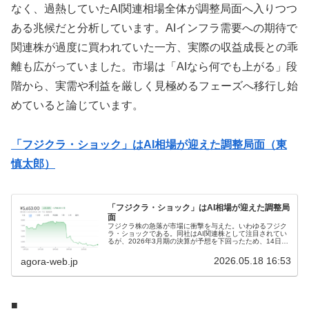
なく、過熱していたAI関連相場全体が調整局面へ入りつつ
ある兆候だと分析しています。AIインフラ需要への期待で
関連株が過度に買われていた一方、実際の収益成長との乖
離も広がっていました。市場は「AIなら何でも上がる」段
階から、実需や利益を厳しく見極めるフェーズへ移行し始
めていると論じています。
「フジクラ・ショック」はAI相場が迎えた調整局面（東
慎太郎）
「フジクラ・ショック」はAI相場が迎えた調整局
面
フジクラ株の急落が市場に衝撃を与えた。いわゆるフジク
ラ・ショックである。同社はAI関連株として注目されてい
るが、2026年3月期の決算が予想を下回ったため、14日の
株価は7800円台の最高値から制限値幅の下限（ストップ安
水準）となり、その後...
2026.05.18 16:53
agora-web.jp
■