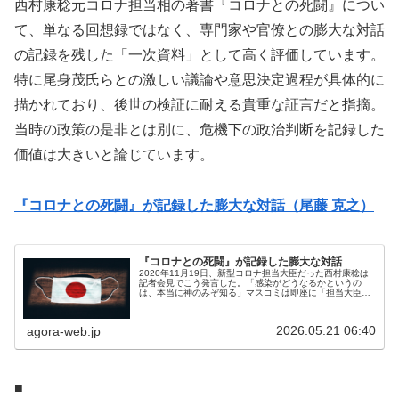
西村康稔元コロナ担当相の著書『コロナとの死闘』につい
て、単なる回想録ではなく、専門家や官僚との膨大な対話
の記録を残した「一次資料」として高く評価しています。
特に尾身茂氏らとの激しい議論や意思決定過程が具体的に
描かれており、後世の検証に耐える貴重な証言だと指摘。
当時の政策の是非とは別に、危機下の政治判断を記録した
価値は大きいと論じています。
『コロナとの死闘』が記録した膨大な対話（尾藤 克之）
『コロナとの死闘』が記録した膨大な対話
2020年11月19日、新型コロナ担当大臣だった西村康稔は
記者会見でこう発言した。「感染がどうなるかというの
は、本当に神のみぞ知る」マスコミは即座に「担当大臣と
して無責任だ」と批判した。だが、その一言の背後に世界
的権威との途方もない議論の蓄...
2026.05.21 06:40
agora-web.jp
■