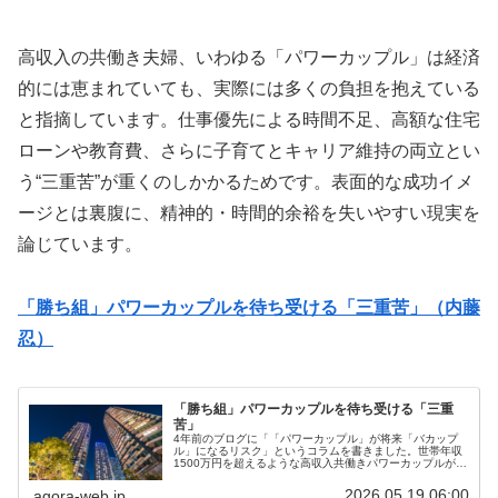
高収入の共働き夫婦、いわゆる「パワーカップル」は経済
的には恵まれていても、実際には多くの負担を抱えている
と指摘しています。仕事優先による時間不足、高額な住宅
ローンや教育費、さらに子育てとキャリア維持の両立とい
う“三重苦”が重くのしかかるためです。表面的な成功イメ
ージとは裏腹に、精神的・時間的余裕を失いやすい現実を
論じています。
「勝ち組」パワーカップルを待ち受ける「三重苦」（内藤
忍）
「勝ち組」パワーカップルを待ち受ける「三重
苦」
4年前のブログに「「パワーカップル」が将来「バカップ
ル」になるリスク」というコラムを書きました。世帯年収
1500万円を超えるような高収入共働きパワーカップルがギ
リギリまで借入してで住宅ローンを組んでしまうと、ちょ
っとした環境変化で生活破綻し...
2026.05.19 06:00
agora-web.jp