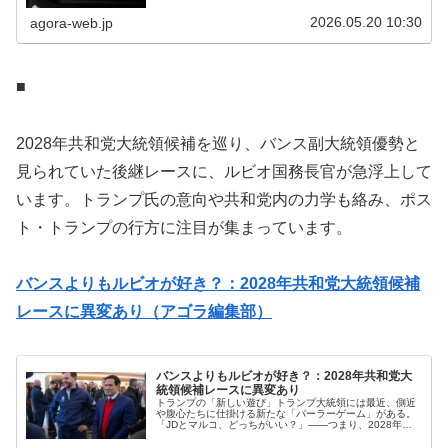
の対象になった人物が大統領として税務調査を禁じ、家族
まで免責を得た点にある。NYT...
2026.05.20 10:30
agora-web.jp
■
2028年共和党大統領候補を巡り、バンス副大統領優勢と
見られていた後継レースに、ルビオ国務長官が急浮上して
います。トランプ氏の意向や共和党内の力学も絡み、ポス
ト・トランプの行方に注目が集まっています。
バンスよりもルビオが好き？：2028年共和党大統領候補
レースに異変あり（アゴラ編集部）
バンスよりもルビオが好き？：2028年共和党大
統領候補レースに異変あり
トランプの「新しい遊び」トランプ大統領には最近、側近
や腹心たちに仕掛ける新たな「パーラーゲーム」がある。
「JDとマルコ、どっちがいい？」——つまり、2028年に
自分の後継として共和党の候補に誰を据えるべきか、バン
ス副大統領かルビオ国務長官か...