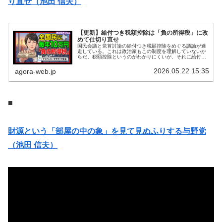
り直せ（池田 信夫）
【更新】給付つき税額控除は「負の所得税」に改
めて仕切り直せ
国民会議と党首討論の給付つき税額控除をめぐる議論が迷
走している。これは政治家もこの制度を理解していないか
らだ。税額控除というのがわかりにくいが、それに給付が
つくというのは日本語として意味不明である。国民会議で
も全国知事会から「いつまで給付付...
2026.05.22 15:35
agora-web.jp
■
財源という「部屋の中の象」を見て見ぬふりする与野党
（池田 信夫）