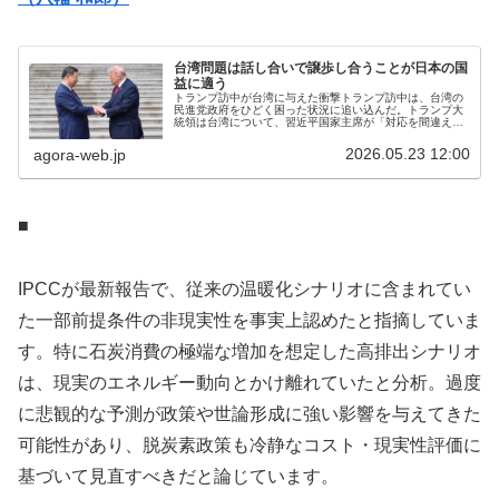
台湾問題は話し合いで譲歩し合うことが日本の国
益に適う
トランプ訪中が台湾に与えた衝撃トランプ訪中は、台湾の
民進党政府をひどく困った状況に追い込んだ。トランプ大
統領は台湾について、習近平国家主席が「対応を間違えれ
ば米中が対立し衝突することになる」と厳しく詰め寄った
のに対して、台湾を守る明確な姿勢...
2026.05.23 12:00
agora-web.jp
■
IPCCが最新報告で、従来の温暖化シナリオに含まれてい
た一部前提条件の非現実性を事実上認めたと指摘していま
す。特に石炭消費の極端な増加を想定した高排出シナリオ
は、現実のエネルギー動向とかけ離れていたと分析。過度
に悲観的な予測が政策や世論形成に強い影響を与えてきた
可能性があり、脱炭素政策も冷静なコスト・現実性評価に
基づいて見直すべきだと論じています。