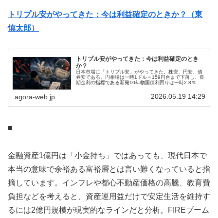
トリプル安がやってきた：今は利益確定のときか？（東
慎太郎）
トリプル安がやってきた：今は利益確定のとき
か？
日本市場に「トリプル安」がやってきた。株安、円安、債
券安である。円相場は一時1ドル＝159円台まで下落し、長
期金利の指標である新発10年物国債利回りは一時2.8％
と、29年半ぶりの水準まで上昇した。急ピッチで上昇して
きた日経平均株価も低調と...
2026.05.19 14:29
agora-web.jp
■
金融資産1億円は「小金持ち」ではあっても、現代日本で
本当の意味で余裕ある富裕層とは言い難くなっていると指
摘しています。インフレや都心不動産価格の高騰、教育費
負担などを考えると、資産運用益だけで安定生活を維持す
るには2億円規模が現実的なラインだと分析。FIREブーム