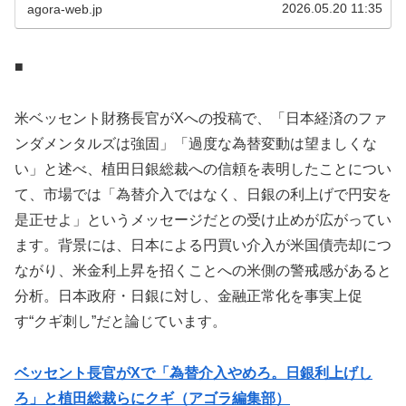
子がなくなって、親...
2026.05.20 11:35
agora-web.jp
■
米ベッセント財務長官がXへの投稿で、「日本経済のファ
ンダメンタルズは強固」「過度な為替変動は望ましくな
い」と述べ、植田日銀総裁への信頼を表明したことについ
て、市場では「為替介入ではなく、日銀の利上げで円安を
是正せよ」というメッセージだとの受け止めが広がってい
ます。背景には、日本による円買い介入が米国債売却につ
ながり、米金利上昇を招くことへの米側の警戒感があると
分析。日本政府・日銀に対し、金融正常化を事実上促
す“クギ刺し”だと論じています。
ベッセント長官がXで「為替介入やめろ。日銀利上げし
ろ」と植田総裁らにクギ（アゴラ編集部）