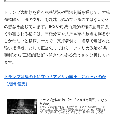
トランプ大統領を巡る税務訴訟や司法判断を通じて、大統
領権限が「法の支配」を超越し始めているのではないかと
の懸念を論じています。IRSや司法当局が政権の意向に強
く影響される構図は、三権分立や法治国家の原則を揺るが
しかねないと指摘。一方で、支持者側は「選挙で選ばれた
強い指導者」として正当化しており、アメリカ政治が“共
和制”から“王権的政治”へ傾きつつある危うさを分析してい
ます。
トランプは法の上に立つ「アメリカ国王」になったのか
（池田 信夫）
トランプは法の上に立つ「アメリカ国王」になっ
たのか
トランプ大統領とIRS（税務当局）をめぐる訴訟が、アメ
リカの法の支配に深刻な疑問を投げかけている。問題はト
ランプが脱税したかどうかではなく、税務当局による監査