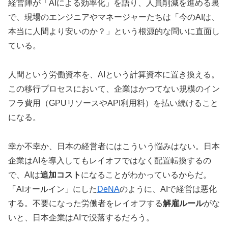
経営陣が「AIによる効率化」を語り、人員削減を進める裏
で、現場のエンジニアやマネージャーたちは「今のAIは、
本当に人間より安いのか？」という根源的な問いに直面し
ている。
人間という労働資本を、AIという計算資本に置き換える。
この移行プロセスにおいて、企業はかつてない規模のイン
フラ費用（GPUリソースやAPI利用料）を払い続けること
になる。
幸か不幸か、日本の経営者にはこういう悩みはない。日本
企業はAIを導入してもレイオフではなく配置転換するの
で、AIは
追加コスト
になることがわかっているからだ。
「AIオールイン」にした
DeNA
のように、AIで経営は悪化
する。不要になった労働者をレイオフする
解雇ルール
がな
いと、日本企業はAIで没落するだろう。