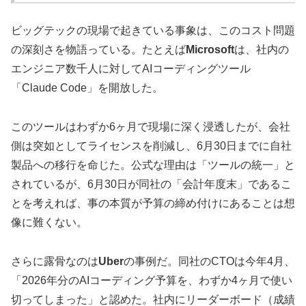
ビッグテックの現場で起きている事象は、このコスト問題
の深刻さを物語っている。たとえば
Microsoft
は、社内の
エンジニア数千人に対してAIコーディングツール
「Claude Code」を開放した。
このツールはわずか6ヶ月で現場に深く浸透したが、会社
側は突如としてライセンスを削減し、6月30日までに自社
製品への移行を命じた。公式な理由は「ツールの統一」と
されているが、6月30日が同社の「会計年度末」であるこ
とを考えれば、事の本質が予算の締め付けにあることは想
像に難くない。
さらに露骨なのは
Uber
の事例だ。同社のCTOは今年4月、
「2026年分のAIコーディング予算を、わずか4ヶ月で使い
切ってしまった」と認めた。社内にリーダーボード（成績