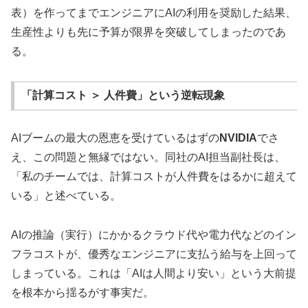
表）を作ってまでエンジニアにAIの利用を奨励した結果、
生産性よりも先に予算が限界を突破してしまったのであ
る。
「計算コスト ＞ 人件費」という逆転現象
AIブームの最大の恩恵を受けているはずの
NVIDIA
でさ
え、この問題と無縁ではない。同社のAI担当副社長は、
「私のチームでは、計算コストが人件費をはるかに超えて
いる」と述べている。
AIの推論（実行）にかかるクラウド代や電力代などのイン
フラコストが、優秀なエンジニアに支払う給与を上回って
しまっている。これは「AIは人間より安い」という大前提
を根本から揺るがす事実だ。