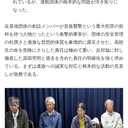
れているが、運航団体の根本的な問題が浮き彫りに
なった。
反基地団体の創設メンバーが皇族襲撃という重大犯罪の前
科を持つ人物だったという衝撃的事実が、団体の安全管理
の杜撰さと過激な思想的体質を象徴的に露呈させた。高校
生の命を危険にさらした責任は極めて重い。反対協に対し
徹底した原因究明と過去を含めた責任の明確化を強く求め
ている。まずは遺族への誠実な対応と根本的な活動の見直
しが急務である。