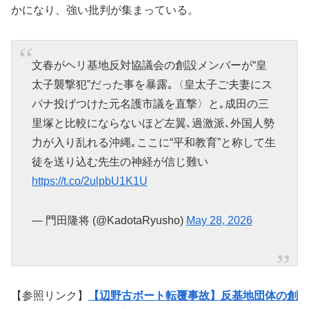
かになり、強い批判が集まっている。
文春がヘリ基地反対協議会の創設メンバーが“皇
太子襲撃犯”だった事を暴露｡〈皇太子ご夫妻にス
パナ投げつけた元名護市議を直撃〉と｡成田の三
里塚と比較にならないほど左翼､過激派､外国人勢
力が入り乱れる沖縄｡ここに“平和教育”と称して生
徒を送り込む先生の神経が信じ難い
https://t.co/2ulpbU1K1U
— 門田隆将 (@KadotaRyusho)
May 28, 2026
【参照リンク】
【辺野古ボート転覆事故】反基地団体の創