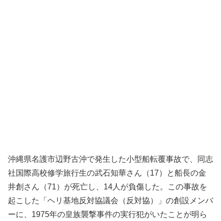
沖縄県名護市辺野古沖で発生した小型船転覆事故で、同志
社国際高校修学旅行生の武石知華さん（17）と船長の金
井創さん（71）が死亡し、14人が負傷した。この事故を
起こした「ヘリ基地反対協議会（反対協）」の創設メンバ
ーに、1975年の皇族襲撃事件の実行犯がいたことが明ら