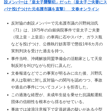
設メンバーは「皇太子襲撃犯」だった〈皇太子ご夫妻にス
パナ投げつけた元名護市議を直撃〉 文春オンライン
反対協の創設メンバーで元名護市議の川野純治氏
（71）は、1975年の白銀病院事件で皇太子ご夫妻
（現上皇・上皇后）の車両に石やスパナ、ガラス瓶
などを投げつけ、公務執行妨害罪で懲役1年6カ月の
実刑判決を受けた過去を持つ。
事件当時、沖縄解放同盟準備会の活動家として天皇
制反対を叫びながら犯行に及んだ。
文春報道などでこの事実が明るみに出た後、川野氏
本人は取材に対し反対協への関与を認めつつ、事故
や過去の事件についてコメントを拒否した。
この過激な経歴が、未成年生徒を乗せた抗議船運航
団体の信頼性を根本から揺るがせている。
事故では波浪注意報下で定員超過の疑いがある小型