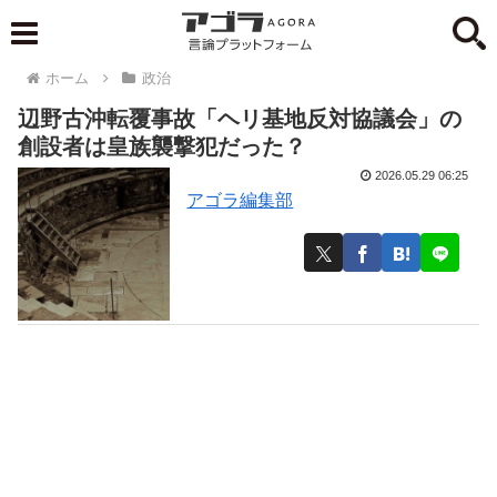
ホーム
政治
辺野古沖転覆事故「ヘリ基地反対協議会」の
創設者は皇族襲撃犯だった？
2026.05.29 06:25
アゴラ編集部