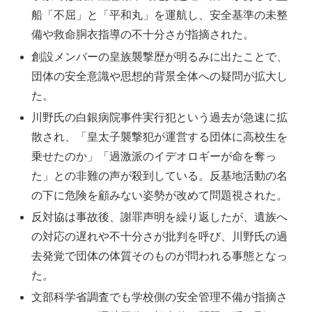
船「不屈」と「平和丸」を運航し、安全基準の未整
備や救命胴衣指導の不十分さが指摘された。
創設メンバーの皇族襲撃歴が明るみに出たことで、
団体の安全意識や思想的背景全体への疑問が拡大し
た。
川野氏の白銀病院事件実行犯という過去が急速に拡
散され、「皇太子襲撃犯が運営する団体に高校生を
乗せたのか」「過激派のイデオロギーが命を奪っ
た」との非難の声が殺到している。反基地活動の名
の下に危険を顧みない姿勢が改めて問題視された。
反対協は事故後、謝罪声明を繰り返したが、遺族へ
の対応の遅れや不十分さが批判を呼び、川野氏の過
去発覚で団体の体質そのものが問われる事態となっ
た。
文部科学省調査でも学校側の安全管理不備が指摘さ