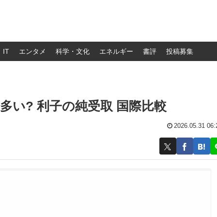
IT
エンタメ
科学・文化
エネルギー
書評
投稿募集
い? 利子の純受取 国際比較
2026.05.31 06: