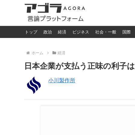
トップ
政治
経済
ビジネス
社会・一般
国際
ホーム
経済
日本企業が支払う正味の利子は多
小川製作所