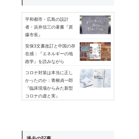
平和都市・広島の設計
者・浜井信三の著書『原
爆市長』
安保3文書改訂と中国の存
在感：『エネルギーの地
政学』を読みながら
コロナ対策は本当に正し
かったのか：青柳貞一郎
『臨床現場からみた新型
コロナの虚と実』
過去の記事