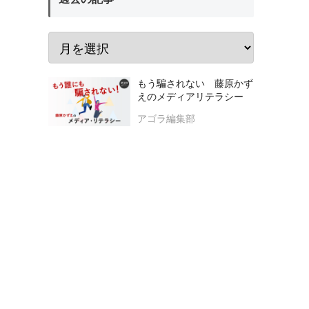
もう騙されない 藤原かず
えのメディアリテラシー
アゴラ編集部