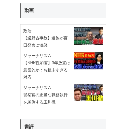
動画
政治
【辺野古事故】遺族が百
田発言に激怒
ジャーナリズム
【NHK性加害】3年放置は
意図的か：お粗末すぎる
対応
ジャーナリズム
警察官の正当な職務執行
を罵倒する玉川徹
書評