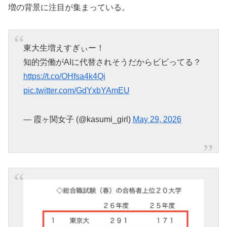
増の背景に注目が集まっている。
東大生増えすぎぃー！
知的労働がAIに代替されそうだからビビってる？
https://t.co/OHfsa4k4Qi
pic.twitter.com/GdYxbYAmEU
— 霞ヶ関女子 (@kasumi_girl)
May 29, 2026