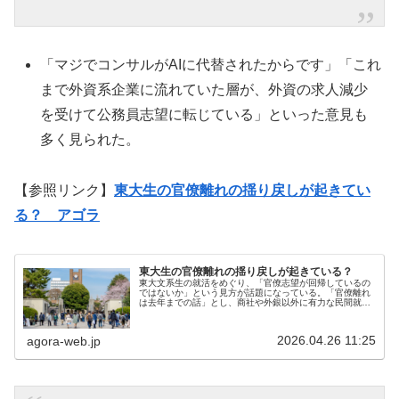
「マジでコンサルがAIに代替されたからです」「これ
まで外資系企業に流れていた層が、外資の求人減少
を受けて公務員志望に転じている」といった意見も
多く見られた。
【参照リンク】
東大生の官僚離れの揺り戻しが起きてい
る？ アゴラ
東大生の官僚離れの揺り戻しが起きている？
東大文系生の就活をめぐり、「官僚志望が回帰しているの
ではないか」という見方が話題になっている。「官僚離れ
は去年までの話」とし、商社や外銀以外に有力な民間就職
の選択肢は少なく、コンサルは「オワコン」と見なされて
いると指摘したが、報道が示すよう...
2026.04.26 11:25
agora-web.jp