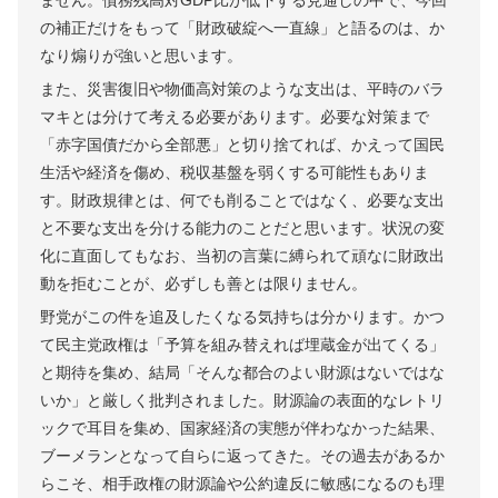
の補正だけをもって「財政破綻へ一直線」と語るのは、か
なり煽りが強いと思います。
また、災害復旧や物価高対策のような支出は、平時のバラ
マキとは分けて考える必要があります。必要な対策まで
「赤字国債だから全部悪」と切り捨てれば、かえって国民
生活や経済を傷め、税収基盤を弱くする可能性もありま
す。財政規律とは、何でも削ることではなく、必要な支出
と不要な支出を分ける能力のことだと思います。状況の変
化に直面してもなお、当初の言葉に縛られて頑なに財政出
動を拒むことが、必ずしも善とは限りません。
野党がこの件を追及したくなる気持ちは分かります。かつ
て民主党政権は「予算を組み替えれば埋蔵金が出てくる」
と期待を集め、結局「そんな都合のよい財源はないではな
いか」と厳しく批判されました。財源論の表面的なレトリ
ックで耳目を集め、国家経済の実態が伴わなかった結果、
ブーメランとなって自らに返ってきた。その過去があるか
らこそ、相手政権の財源論や公約違反に敏感になるのも理