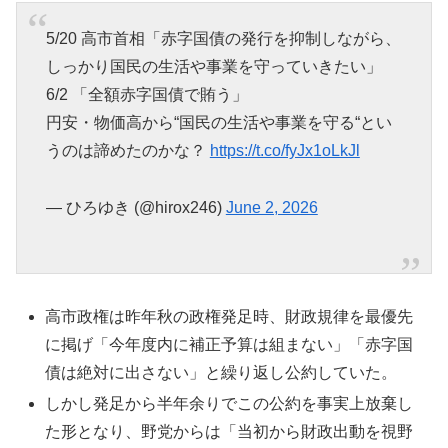
5/20 高市首相「赤字国債の発行を抑制しながら、
しっかり国民の生活や事業を守っていきたい」
6/2 「全額赤字国債で賄う」
円安・物価高から“国民の生活や事業を守る“とい
うのは諦めたのかな？
https://t.co/fyJx1oLkJl
— ひろゆき (@hirox246)
June 2, 2026
高市政権は昨年秋の政権発足時、財政規律を最優先
に掲げ「今年度内に補正予算は組まない」「赤字国
債は絶対に出さない」と繰り返し公約していた。
しかし発足から半年余りでこの公約を事実上放棄し
た形となり、野党からは「当初から財政出動を視野