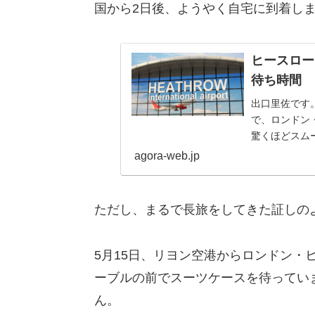
国から2日後、ようやく自宅に到着し
ヒースロー
待ち時間
出口里佐です
で、ロンドン
驚くほどスム
口へ案内される
agora-web.jp
ただし、まるで長旅をしてきた証しの
5月15日、リヨン空港からロンドン・
ーブルの前でスーツケースを待ってい
ん。