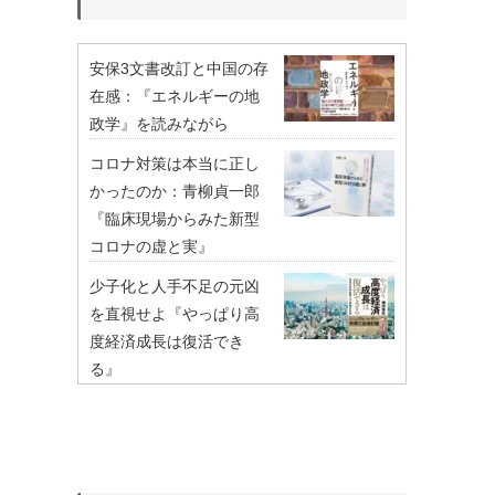
安保3文書改訂と中国の存
在感：『エネルギーの地
政学』を読みながら
コロナ対策は本当に正し
かったのか：青柳貞一郎
『臨床現場からみた新型
コロナの虚と実』
少子化と人手不足の元凶
を直視せよ『やっぱり高
度経済成長は復活でき
る』