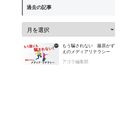
過去の記事
もう騙されない 藤原かず
えのメディアリテラシー
アゴラ編集部