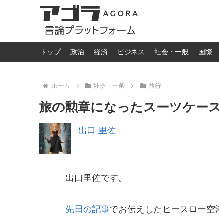
トップ
政治
経済
ビジネス
社会・一般
国際
ホーム
社会・一般
旅行
旅の勲章になったスーツケー
出口 里佐
出口里佐です。
先日の記事
でお伝えしたヒースロー空