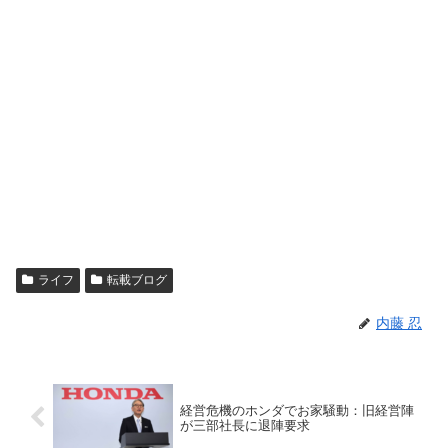
ライフ
転載ブログ
内藤 忍
経営危機のホンダでお家騒動：旧経営陣
が三部社長に退陣要求