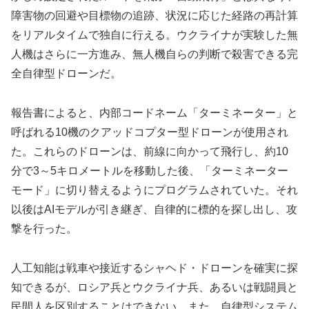
障害物の回避や目標物の追跡、状況に応じた経路の再計算
をリアルタイムで独自に行える。ウクライナが実験した無
人機はさらに一方進み、無人機自らの判断で殺害できる完
全自律型ドローンだ。
報告書によると、内部コードネーム「ターミネーター」と
呼ばれる10機のクアッドコプター型ドローンが使用され
た。これらのドローンは、前線に向かって飛行し、約10
分で3～5キロメートルを移動した後、「ターミネーター
モード」に切り替えるようにプログラムされていた。それ
以後はAIモデルが引き継ぎ、自律的に標的を探し出し、攻
撃を行った。
人工知能は戦車や接近するシャヘド・ドローンを確実に探
知できるが、ロシア兵とウクライナ兵、あるいは戦闘員と
民間人を区別することはできない。また、自律型システム