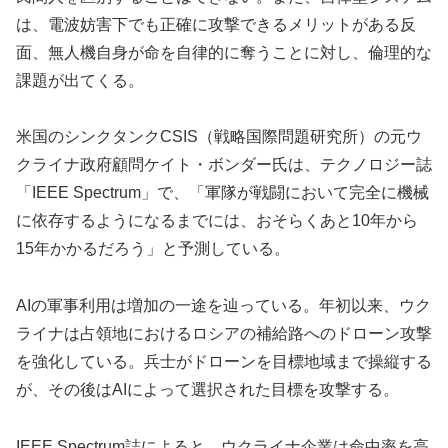
は、電波妨害下でも正確に攻撃できるメリットがある反
面、無人機自身が命を自律的に奪うことに対し、倫理的な
課題が出てくる。
米国のシンクタンクCSIS（戦略国際問題研究所）の元ウ
クライナ政府顧問ケイト・ボンダー氏は、テクノロジー誌
「IEEE Spectrum」で、「軍隊が戦闘において完全に機械
に依存するようになるまでには、おそらくあと10年から
15年かかるだろう」と予測している。
AIの軍事利用は増加の一途を辿っている。年初以来、ウク
ライナは占領地におけるロシアの補給路へのドローン攻撃
を強化している。兵士がドローンを目標地域まで操縦する
が、その後はAIによって選択された目標を攻撃する。
IEEE Spectrum誌によると、ウクライナ企業は命中率を高