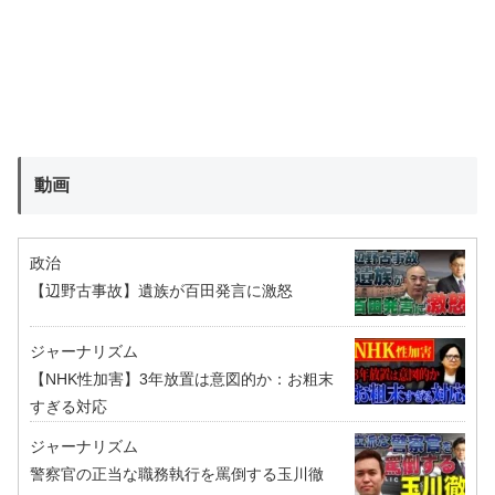
動画
政治
【辺野古事故】遺族が百田発言に激怒
ジャーナリズム
【NHK性加害】3年放置は意図的か：お粗末
すぎる対応
ジャーナリズム
警察官の正当な職務執行を罵倒する玉川徹