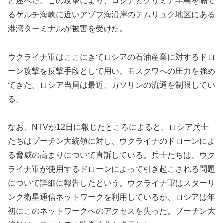
と述べた。この攻撃により、ロシアとクリミア半島を隔て
るケルチ海峡に近いアゾフ海沿岸のテムリュク地区にある
港湾ターミナルが被害を受けた。
ウクライナ軍はここにきてロシアの石油産業に対するドロ
ーン攻撃を反撃手段として用い、モスクワへの圧力を強め
てきた。ロシア当局は最近、ガソリンの流通を制限してい
る。
なお、NTVが12日に報じたところによると、ロシア兵士
たちはプーチン大統領に対し、ウクライナのドローンによ
る脅威の高まりについて直訴している。兵士たちは、ウク
ライナ軍が使用するドローンによって引き起こされる問題
について詳細に報告したという。ウクライナ軍はスターリ
ンク衛星通信ネットワークを利用しているが、ロシアは年
初にこのネットワークへのアクセスを失った。プーチン大