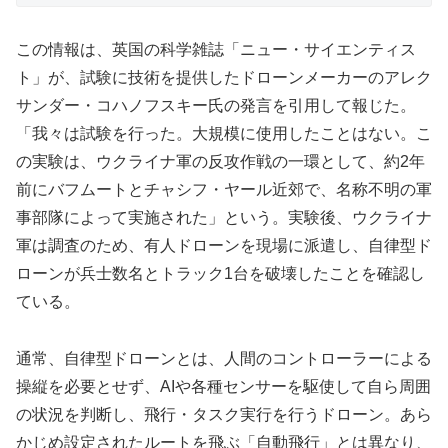
この情報は、英国の科学雑誌「ニュー・サイエンティス
ト」が、試験に技術を提供したドローンメーカーのアレク
サンダー・コハノフスキー氏の発言を引用して報じた。
「我々は試験を行った。大規模に使用したことはない。こ
の実験は、ウクライナ軍の反攻作戦の一環として、約2年
前にバフムートとチャシフ・ヤール近郊で、名称不明の軍
事部隊によって実施された」という。実験後、ウクライナ
軍は調査のため、有人ドローンを現場に派遣し、自律型ド
ローンが兵士数名とトラック1台を破壊したことを確認し
ている。
通常、自律型ドローンとは、人間のコントローラーによる
操縦を必要とせず、AIや各種センサーを駆使して自ら周囲
の状況を判断し、飛行・タスク実行を行うドローン。あら
かじめ設定されたルートを飛ぶ「自動飛行」とは異なり、