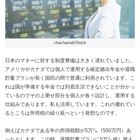
chachamal/iStock
日本のマネーに対する制度整備は大きく遅れていました。
アメリカやカナダでは個人で運用する確定拠出年金や退職
貯蓄プランが長く国民の間で普通に利用されています。こ
れは国が準備する年金では到底生活できないことが分かっ
ているのでその上乗せ部分を個人が各々設計し、運用する
仕組みであります。私も活用しています。これの優れてい
るところは所得税の繰り延べという発想なのです。
例えばカナダである年の所得税額が5万㌦（550万円）あ
ったとします。この時、退職貯蓄プランに5万㌦移し替え