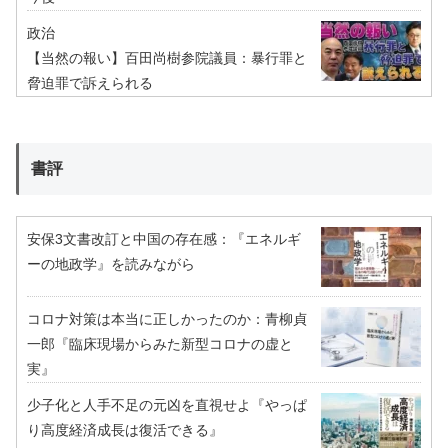
政治
【当然の報い】百田尚樹参院議員：暴行罪と
脅迫罪で訴えられる
書評
安保3文書改訂と中国の存在感：『エネルギ
ーの地政学』を読みながら
コロナ対策は本当に正しかったのか：青柳貞
一郎『臨床現場からみた新型コロナの虚と
実』
少子化と人手不足の元凶を直視せよ『やっぱ
り高度経済成長は復活できる』