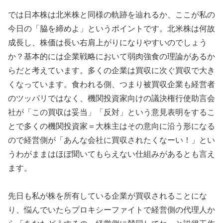
では日本株は北米株と同様の軌跡を辿れるか、ここが私の
今日の「脇を締めよ」というポイントです。北米株は何故
成長し、株価は長い右肩上がりになりやすいのでしょう
か？基本的には企業戦略において弱肉強食の理論があるか
らだと考えています。多くの企業は買収に次ぐ買収で大き
くなっています。食われる側、つまり被買収企業も経営者
のツッパリではなく、機関投資家向けの議決権行使助言会
社が「この買収は妥当」「反対」という意見表明をするこ
とで多くの機関投資家＝大株主はその意向に沿う形になる
ので経営側が「あんな会社に買収されたくなーい！」とい
うわがままはほぼ聞いてもらえない仕組みがあるとも言え
ます。
先日も私が株を所有している企業が買収されることにな
り、悩んでいたらプロキシーファイトで経営側の代理人か