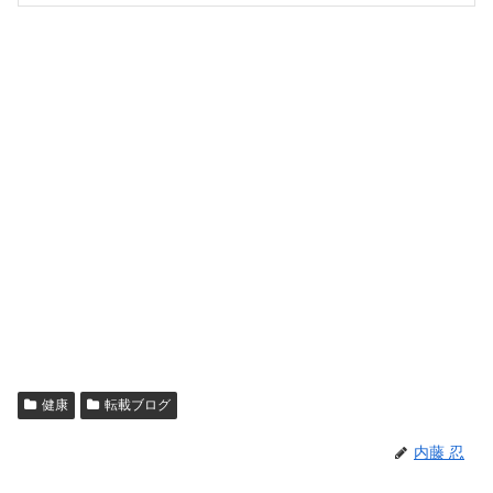
健康
転載ブログ
内藤 忍