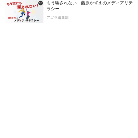
もう騙されない 藤原かずえのメディアリテ
ラシー
アゴラ編集部