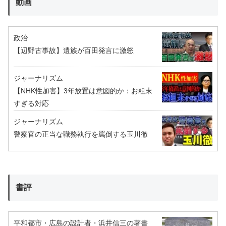
動画
政治
【辺野古事故】遺族が百田発言に激怒
ジャーナリズム
【NHK性加害】3年放置は意図的か：お粗末
すぎる対応
ジャーナリズム
警察官の正当な職務執行を罵倒する玉川徹
書評
平和都市・広島の設計者・浜井信三の著書