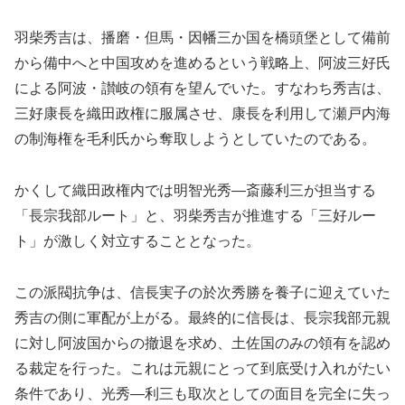
羽柴秀吉は、播磨・但馬・因幡三か国を橋頭堡として備前
から備中へと中国攻めを進めるという戦略上、阿波三好氏
による阿波・讃岐の領有を望んでいた。すなわち秀吉は、
三好康長を織田政権に服属させ、康長を利用して瀬戸内海
の制海権を毛利氏から奪取しようとしていたのである。
かくして織田政権内では明智光秀―斎藤利三が担当する
「長宗我部ルート」と、羽柴秀吉が推進する「三好ルー
ト」が激しく対立することとなった。
この派閥抗争は、信長実子の於次秀勝を養子に迎えていた
秀吉の側に軍配が上がる。最終的に信長は、長宗我部元親
に対し阿波国からの撤退を求め、土佐国のみの領有を認め
る裁定を行った。これは元親にとって到底受け入れがたい
条件であり、光秀―利三も取次としての面目を完全に失っ