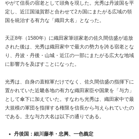
やがて信長の宿老として頭角を現した。光秀は丹波国を平
定し、近江国滋賀郡と合わせて2カ国にまたがる広域の領
国を統治する有力な「織田大名」となった。
天正8年（1580年）に織田家筆頭家老の佐久間信盛が追放
された後は、光秀は織田家中で最大の勢力を誇る宿老とな
り、丹波・丹後・山城・近江の一部にまたがる広大な地域
に影響力を及ぼすことになった。
光秀は、自身の直轄軍だけでなく、佐久間信盛の指揮下に
置かれていた近畿各地の有力な織田家臣や国衆を「与力」
として傘下に加えていた。すなわち光秀は、織田家中で最
大規模の軍団を指揮する権限を信長から与えられていたの
である。主な与力大名は以下の通りである。
丹後国：細川藤孝・忠興、
一色義定