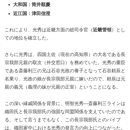
大和国：筒井順慶
近江国：津
田信澄
これにより、光秀は近畿方面の総司令官（
近畿管領
）とし
ての地位を確立した。
さらに光秀は、四国土佐（現在の高知県）の大名である長
宗我部元親の取次（外交窓口）を務めていた。光秀の重臣
である斎藤利三の兄は石谷光政の養子となって石谷頼辰と
名乗り、光政の娘が長宗我部元親に嫁いだので、頼辰は元
親の義兄（義理の妹が元親の正室）ということになる。
この深い縁戚関係を背景に、明智光秀―斎藤利三ラインは
織田氏と長宗我部氏の強固な同盟関係を支えていたのであ
る。そして言うまでもなく、この長宗我部氏とのパイプ
は、織田家中における光秀の発言力の向上につながった。