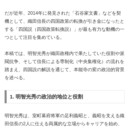
だが近年、2014年に発見された「石谷家文書」などを契
機として、織田信長の四国政策の転換が引き金になったと
する「四国説（四国政策転換説）」が最も有力な動機の一
つとして注目を集めている。
本稿では、明智光秀が織田政権内で果たしていた役割や派
閥抗争、そして信長による専制化（中央集権化）の流れを
踏まえ、四国説の解説を通じて、本能寺の変の政治的背景
を述べる。
1. 明智光秀の政治的地位と役割
明智光秀は、室町幕府将軍の足利義昭と、義昭を支える織
田信長の2人に仕える両属的な立場からキャリアを始め、