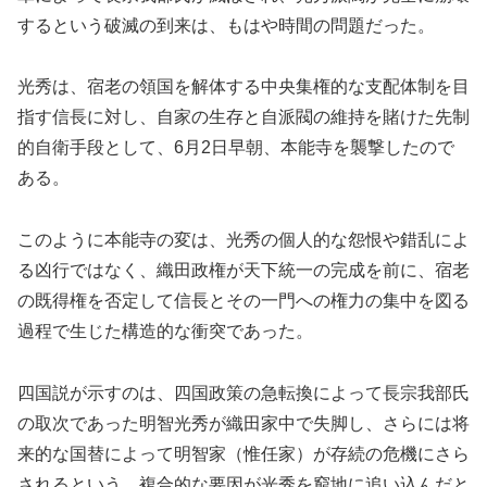
するという破滅の到来は、もはや時間の問題だった。
光秀は、宿老の領国を解体する中央集権的な支配体制を目
指す信長に対し、自家の生存と自派閥の維持を賭けた先制
的自衛手段として、6月2日早朝、本能寺を襲撃したので
ある。
このように本能寺の変は、光秀の個人的な怨恨や錯乱によ
る凶行ではなく、織田政権が天下統一の完成を前に、宿老
の既得権を否定して信長とその一門への権力の集中を図る
過程で生じた構造的な衝突であった。
四国説が示すのは、四国政策の急転換によって長宗我部氏
の取次であった明智光秀が織田家中で失脚し、さらには将
来的な国替によって明智家（惟任家）が存続の危機にさら
されるという、複合的な要因が光秀を窮地に追い込んだと