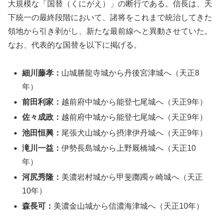
大規模な「国替（くにがえ）」の断行である。信長は、天
下統一の最終段階において、諸将をこれまで統治してきた
領地から引き剥がし、新たな最前線へと異動させていた。
なお、代表的な国替を以下に掲げる。
細川藤孝：
山城勝龍寺城から丹後宮津城へ（天正8
年）
前田利家：
越前府中城から能登七尾城へ（天正9年）
佐々成政：
越前府中城から能登七尾城へ（天正9年）
池田恒興：
尾張犬山城から摂津伊丹城へ（天正9年）
滝川一益：
伊勢長島城から上野厩橋城へ（天正10
年）
河尻秀隆：
美濃岩村城から甲斐躑躅ヶ崎城へ（天正
10年）
森長可：
美濃金山城から信濃海津城へ（天正10年）