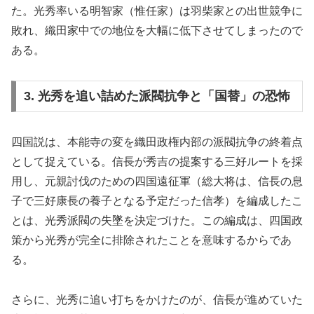
た。光秀率いる明智家（惟任家）は羽柴家との出世競争に
敗れ、織田家中での地位を大幅に低下させてしまったので
ある。
3. 光秀を追い詰めた派閥抗争と「国替」の恐怖
四国説は、本能寺の変を織田政権内部の派閥抗争の終着点
として捉えている。信長が秀吉の提案する三好ルートを採
用し、元親討伐のための四国遠征軍（総大将は、信長の息
子で三好康長の養子となる予定だった信孝）を編成したこ
とは、光秀派閥の失墜を決定づけた。この編成は、四国政
策から光秀が完全に排除されたことを意味するからであ
る。
さらに、光秀に追い打ちをかけたのが、信長が進めていた