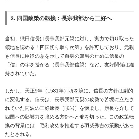
2. 四国政策の転換：長宗我部から三好へ
当初、織田信長は長宗我部元親に対し、実力で切り取った
領地を認める「四国切り取り次第」を許可しており、元親
も信長に臣従の意を示して自身の嫡男のために信長の
「信」の字を授かる（長宗我部信親）など、友好関係は維
持されていた。
しかし、天正9年（1581年）頃を境に、信長の方針は劇的
に変化する。信長は、長宗我部元親の攻勢で苦境に立たさ
れていた阿波の三好康長（咲岩）を懐柔し、康長を介して
四国への影響力を強める方針へと舵を切った。この政策転
換の背景には、毛利攻めを推進する羽柴秀吉の策動があっ
たとされる。