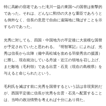
特に高齢の宿老であった滝川一益の東国への国替は衝撃的
であった。それは、どんなに勲功の大きな重臣であろうと
も例外なく、信長の意思で自由に遠隔地に飛ばすことを示
すものであった。
光秀に対しても、四国・中国地方の平定後に大規模な国替
が予定されていたと思われる。『明智軍記』によれば、光
秀は信長から出陣（備中高松城を攻める羽柴秀吉の援護）
に際し、現在統治している丹波・近江の領地を召し上げ、
まだ敵地（毛利領）である出雲・石見（現在の島根県）を
与えると命じられたという。
毛利氏を滅ぼす前に光秀を国替するという話は非現実的だ
が、西国平定後に信長が光秀を出雲・石見へ配置すること
は、当時の政治情勢を考えれば十分にあり得た。