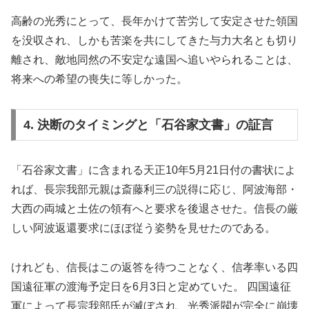
高齢の光秀にとって、長年かけて苦労して安定させた領国
を没収され、しかも苦楽を共にしてきた与力大名とも切り
離され、敵地同然の不安定な遠国へ追いやられることは、
将来への希望の喪失に等しかった。
4. 決断のタイミングと「石谷家文書」の証言
「石谷家文書」に含まれる天正10年5月21日付の書状によ
れば、長宗我部元親は斎藤利三の説得に応じ、阿波海部・
大西の両城と土佐の領有へと要求を後退させた。信長の厳
しい阿波返還要求にほぼ従う姿勢を見せたのである。
けれども、信長はこの返答を待つことなく、信孝率いる四
国遠征軍の渡海予定日を6月3日と定めていた。 四国遠征
軍によって長宗我部氏が滅ぼされ、光秀派閥が完全に崩壊