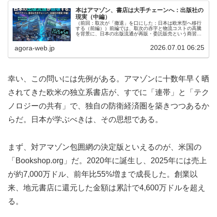
本はアマゾン、書店は大手チェーンへ：出版社の
現実（中編）
（前回：取次が「撤退」を口にした：日本は欧米型へ移行
する（前編））前編では、取次の赤字と物流コストの高騰
を背景に、日本の出版流通が再販・委託販売という商習慣
を手放し、欧米型の流通モデルへ移行せざるを得ない局面
に来ていることを論じた。だが、移...
2026.07.01 06:25
agora-web.jp
幸い、この問いには先例がある。アマゾンに十数年早く晒
されてきた欧米の独立系書店が、すでに「連帯」と「テク
ノロジーの共有」で、独自の防衛経済圏を築きつつあるか
らだ。日本が学ぶべきは、その思想である。
まず、対アマゾン包囲網の決定版といえるのが、米国の
「Bookshop.org」だ。2020年に誕生し、2025年には売上
が約7,000万ドル、前年比55%増まで成長した。創業以
来、地元書店に還元した金額は累計で4,600万ドルを超え
る。