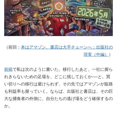
（前回：
本はアマゾン、書店は大手チェーンへ：出版社の
現実（中編）
）
前稿
で私は次のように書いた。移行したあと、一社に握ら
れきらないための足場を、どこに残しておくか──と。買
い切りへの移行は避けられず、その先ではアマゾンが販路
も利益率も握っていく。ならば、出版社と書店は、その巨
大な捕食者の外側に、自分たちの逃げ場をどう確保するの
か。