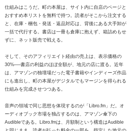
仕組みはこうだ。町の本屋は、サイト内に自店のページと
おすすめ本リストを無料で持つ。読者がそこから注文する
と、在庫・梱包・発送・返品対応は、背後にある大手卸が
一括で代行する。書店は一冊も倉庫に抱えず、箱詰めもせ
ずに、ネット販売で戦える。
そして、そのアフィリエイト経由の売上は、表示価格の
30%──書店の利益のほぼ全額が、地元の店に渡る。近年
は、アマゾンの独壇場だった電子書籍やインディーズ作品
にも進出し、町の本屋がデジタルでもマージンを得られる
仕組みを完成させつつある。
音声の領域で同じ思想を体現するのが「Libro.fm」だ。オ
ーディオブック市場を独占するのは、アマゾン傘下の
Audibleである。Libro.fmは、月額制という構造はAudible
と同じまま、読者が払った料金の一部を、指定した地元の