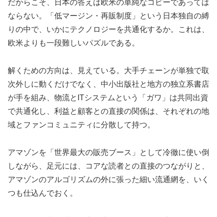
だからこそ、日本の答えは欧米の単純なコピーであっては
ならない。「低マージン・再販制度」という日本独自の縛
りの中で、いかにテクノロジーを共通化するか。これは、
欧米よりも一段難しいパズルである。
解くための方向は、見えている。大手チェーンが単独で取
次外しに動くだけでなく、中小出版社と地方の独立系書店
が手を組み、物流とITシステムという「ガワ」は共同出資
で共通化し、利益と顧客との直接の関係は、それぞれの地
域とファンコミュニティに分散して持つ。
アマゾンを「世界最大の販売ブース」として冷徹に使い倒
しながら、足元には、コアな読者との直接のつながりと、
アマゾンのアルゴリズムの外に張った細い流通網を、いく
つも仕込んでおく。