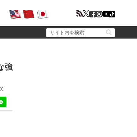
な強
00