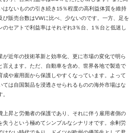
いはないものの引き続き15％程度の高利益体質を維持
及び販売台数はVWに比べ、少ないのです。一方、足を
ンのセアトで利益率はそれぞれ3％台、1％台と低迷し
業が近年の技術革新と効率化、更に市場の変化で明ら
と言えます。ただ、自動車を含め、世界各地で製造で
育成や雇用面から保護しやすくなっています。よって
いては自国製品を浸透させられるものの海外市場はな
す。
費上昇と労働者の保護であり、それに伴う雇用者側の
を失うという極めてシンプルなシナリオです。余剰労
ではない時代であり、ドイツが欧州の優等生として君