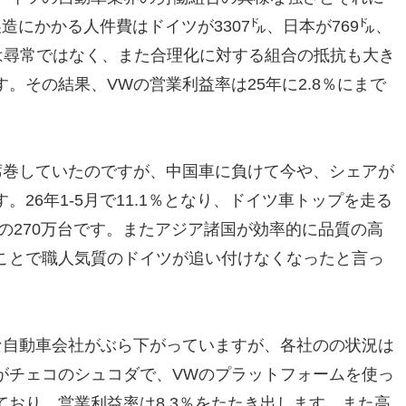
造にかかる人件費はドイツが3307㌦、日本が769㌦、
は尋常ではなく、また合理化に対する組合の抵抗も大き
。その結果、VWの営業利益率は25年に2.8％にまで
席巻していたのですが、中国車に負けて今や、シェアが
26年1-5月で11.1％となり、ドイツ車トップを走る
減の270万台です。またアジア諸国が効率的に品質の高
ことで職人気質のドイツが追い付けなくなったと言っ
な自動車会社がぶら下がっていますが、各社のの状況は
がチェコのシュコダで、VWのプラットフォームを使っ
おり、営業利益率は8.3％をたたき出します。また高