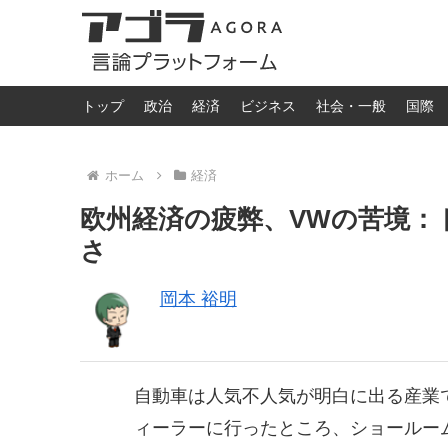
トップ
政治
経済
ビジネス
社会・一般
国際
ホーム
経済
欧州経済の疲弊、VWの苦境：
さ
岡本 裕明
自動車は人気不人気が明白に出る産業
ィーラーに行ったところ、ショールーム