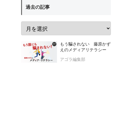
過去の記事
もう騙されない 藤原かず
えのメディアリテラシー
アゴラ編集部