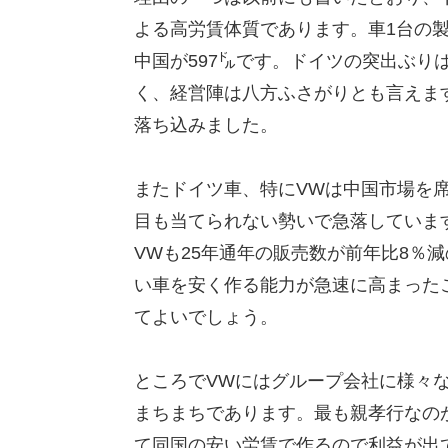
よる高労賃体質であります。車1台の製
中国が597㌦です。ドイツの突出ぶり
く、経営陣は八方ふさがりとも言えます
落ち込みました。
またドイツ車、特にVWは中国市場を
目も当てられない勢いで急落しています。
VWも25年通年の販売数が前年比8％
い車を安く作る能力が急速に高まった
てよいでしょう。
ところでVWにはグループ会社に様々
まちまちであります。最も親孝行なの
て同国の安い労賃で作るので利益が出て