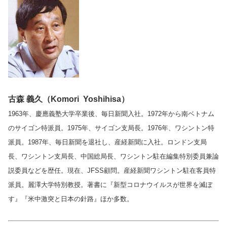
古森 義久（Komori Yoshihisa）
1963年、慶應義塾大学卒業後、毎日新聞入社。1972年から南ベトナム
のサイゴン特派員。1975年、サイゴン支局長。1976年、ワシントン特
派員。1987年、毎日新聞を退社し、産経新聞に入社。ロンドン支局
長、ワシントン支局長、中国総局長、ワシントン駐在編集特別委員兼論
説委員などを歴任。現在、JFSS顧問。産経新聞ワシントン駐在客員特
派員。麗澤大学特別教授。著書に『新型コロナウイルスが世界を滅ぼ
す』『米中激突と日本の針路』ほか多数。