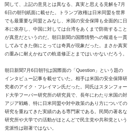
関して、上記の意見とは異なる、真実と思える見解を7月
6日の朝刊紙面に載せた。トランプ政権は日米同盟を世界
でも最重要な同盟とみなし、米国の安全保障も全面的に日
本に依存し、中国に対しては台湾をあくまで防衛すること
が真意だというのだ。朝日新聞の国際情勢への報道を一貫
してみてきた側にとっては奇異が現象だった。まさか真実
の重みに耐えかねての軌道修正とまではいかないだろう。
朝日新聞7月6日朝刊は国際面の「Question」という題の
インタビュー記事を載せていた。相手は米国の安全保障研
究者のアイク・フレイマン氏だった。同氏はスタンフォー
ド大学フーバー研究所の研究員で、長年にわたり米国の対
アジア戦略、特に日米同盟や対中政策のあり方についての
研究を重ねてきた実績のある専門家である。民間の著名な
研究所や大学での活動がほとんどで民主党や共和党という
党派性は顕著ではない。