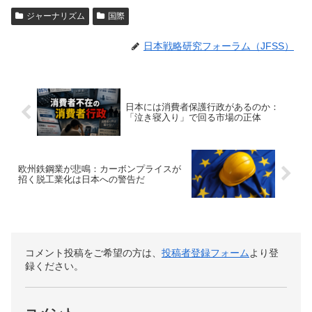
ジャーナリズム
国際
日本戦略研究フォーラム（JFSS）
日本には消費者保護行政があるのか：
「泣き寝入り」で回る市場の正体
欧州鉄鋼業が悲鳴：カーボンプライスが
招く脱工業化は日本への警告だ
コメント投稿をご希望の方は、
投稿者登録フォーム
より登
録ください。