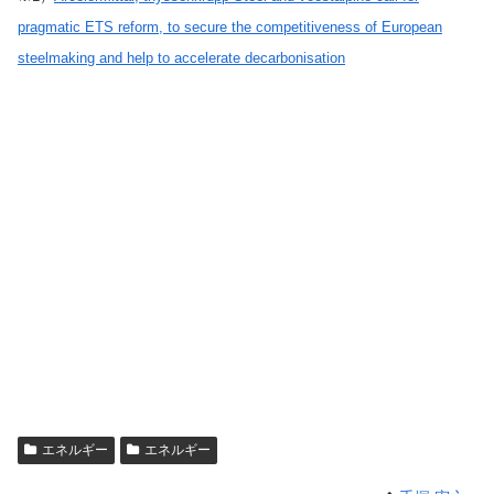
pragmatic ETS reform, to secure the competitiveness of European
steelmaking and help to accelerate decarbonisation
エネルギー
エネルギー