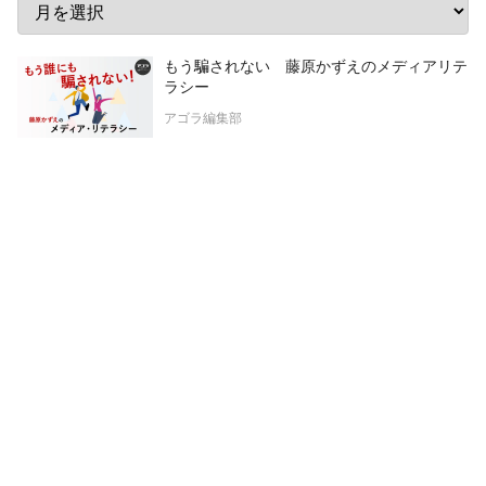
もう騙されない 藤原かずえのメディアリテ
ラシー
アゴラ編集部