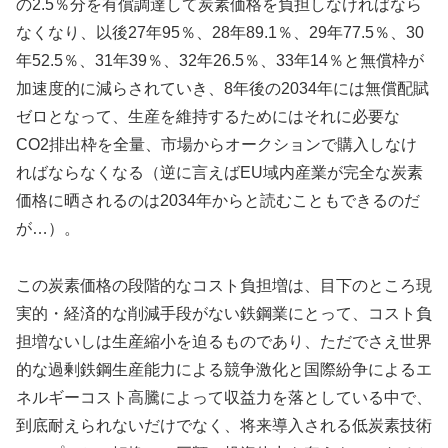
の2.5％分を有償調達して炭素価格を負担しなければなら
なくなり、以後27年95％、28年89.1％、29年77.5％、30
年52.5％、31年39％、32年26.5％、33年14％と無償枠が
加速度的に減らされていき、8年後の2034年には無償配賦
ゼロとなって、生産を維持するためにはそれに必要な
CO2排出枠を全量、市場からオークションで購入しなけ
ればならなくなる（逆に言えばEU域内産業が完全な炭素
価格に晒されるのは2034年からと読むこともできるのだ
が…）。
この炭素価格の段階的なコスト負担増は、目下のところ現
実的・経済的な削減手段がない鉄鋼業にとって、コスト負
担増ないしは生産縮小を迫るものであり、ただでさえ世界
的な過剰鉄鋼生産能力による競争激化と国際紛争によるエ
ネルギーコスト高騰によって収益力を落としている中で、
到底耐えられないだけでなく、将来導入される低炭素技術