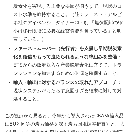
炭素化を実現する主要な要因が揃うまで、現状のコ
スト水準を維持すること。（註：フェスト・アルピ
ネ社のアイベンシュタイナーCEOは「無償配賦の縮
小は移行段階に必要な経営資源を奪っている」と明
言している。）
ファーストムーバー（先行者）を支援し早期脱炭素
化を確信をもって進められるような枠組みを整備
：
ETSからの政府収入を産業脱炭素化に充てて、トラ
ンジションを加速するための財源を確保すること。
輸入・輸出に対するバランスの取れたアプローチ
：
現状システムがもたらす意図せざる結末に対して対
処すること。
この観点から見ると、今年から導入されたCBAM(輸入品
にEUと同等の炭素価格を課す炭素国境調整措置）と、去