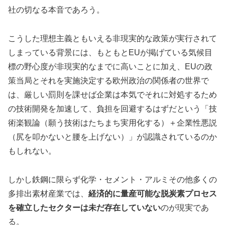
社の切なる本音であろう。
こうした理想主義ともいえる非現実的な政策が実行されて
しまっている背景には、もともとEUが掲げている気候目
標の野心度が非現実的なまでに高いことに加え、EUの政
策当局とそれを実施決定する欧州政治の関係者の世界で
は、厳しい罰則を課せば企業は本気でそれに対処するため
の技術開発を加速して、負担を回避するはずだという「技
術楽観論（願う技術はたちまち実用化する）＋企業性悪説
（尻を叩かないと腰を上げない）」が認識されているのか
もしれない。
しかし鉄鋼に限らず化学・セメント・アルミその他多くの
多排出素材産業では、
経済的に量産可能な脱炭素プロセス
を確立したセクターは未だ存在していない
のが現実であ
る。