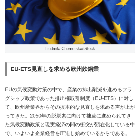
Liudmila Chernetska/iStock
EU-ETS見直しを求める欧州鉄鋼業
EUの気候変動対策の中で、産業の排出削減を進めるフラ
グシップ政策であった排出権取引制度（EU-ETS）に対し
て、欧州産業界からその抜本的な見直しを求める声が上が
ってきた。2050年の脱炭素に向けて拙速に進められてき
た気候変動政策と現実経済の間の衝突が顕在化している中
で、いよいよ企業経営を圧迫し始めているからである。