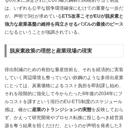
る6月末に決定されたEUの輸入鋼材の関税割り当て制度
は、いずれも公平な競争環境確保にむけての重要な一歩だ
が、声明で3社が求めている
ETS改革こそがEUが脱炭素と
強力な産業基盤の維持を両立させるパズルの最後のピース
になるということが強調されている。
脱炭素政策の理想と産業現場の現実
排出削減のための有効な量産技術も、それを経済的に実装
していく周辺環境も整っていない鉄鋼のような多排出産業
にとっては、炭素価格によるコスト負担を即刻課し始め、
それを段階的に強化して今からたった8年後の2034年にフ
ルコストを課すという現行のEU-ETS制度のスケジュール
感は、確かに
産業のトランジションの実態
を反映しておら
ず、かえって研究開発やプロセス転換に投じるべき経営資
源を奪う結果を招くだけだ、というのが声明を発表した3