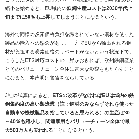
縮小を始めると、EU域内の
鉄鋼生産コストは2030年代上
旬までに50％も上昇してしまう
ことになるという。
海外で同様の炭素価格負担を課されていない鋼材を使った
製品の輸入への懸念があり、一方でEUから輸出される鋼
材が負担する炭素価格のリベートがないという状況下で、
こうしたETS対応コストの上昇がおきれば、欧州鉄鋼産業
とそのバリューチェーン全体に甚大な影響をもたらすこと
になると、本声明は警笛をならしている。
3社の試算によると、
ETSの改革がなければEUは域内の鉄
鋼集約度の高い製造業（註：鋼材のみならずそれを使った
自動車や機械製品を指していると思われる）の生産は30
～40％も縮小し、関連雇用もバリューチェーン全体で最
大500万人も失われる
ことになるという。