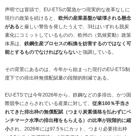
声明では冒頭で、EU-ETSの緊急かつ現実的な改革なしに
現行の政策を続けると、
欧州の産業基盤が破壊される懸念
がある
と厳しい警告を発したうえで、3社はいずれも脱炭
素化にコミットしているものの、欧州の（気候変動）政策
体系は、
鉄鋼生産プロセスの転換を妨害するのではなく可
能とするものでなければならない
と強調している。
その背景にあるのは、今年から始まった現行のEU-ETS制
度下での排出枠無償配賦量の段階的削減である。
EU-ETSでは今年2026年から、鉄鋼などの多排出、かつ国
際競争にさらされている産業に対して、
従来100％手当さ
れてきた排出枠の無償配賦（つまり炭素価格を払わずにベ
ンチマーク水準の排出権をもらえる）の比率が段階的に縮
小
され、2026年には97.5％にカット、つまり必要排出枠