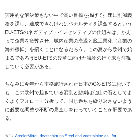
実用的な解決策もない中で高い目標を掲げて拙速に削減義
務を課し、達成できなければペナルティを課金するという
EU-ETSのネガティブ・インセンティブの仕組みは、かえ
って企業を疲弊させ、域内産業の衰退と脱工業化（産業の
海外移転）を招くことになるだろう。この夏から欧州で始
まるであろうEU-ETSの改革に向けた議論の行く末を注視
していく必要がある。
ちなみに今年から本格施行された日本のGX-ETSにおいて
も、この欧州で起きている混乱と悲劇は他山の石としてよ
くよくフォロー・分析して、同じ過ちを繰り返さないよう
に必要な調整や不断の見直しを行っていくことが肝要であ
る。
※1）
ArcelorMittal, thyssenkrupp Steel and voestalpine call for