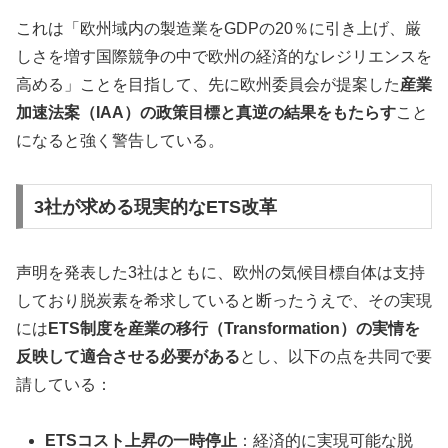
これは「欧州域内の製造業をGDPの20％に引き上げ、厳
しさを増す国際競争の中で欧州の経済的なレジリエンスを
高める」ことを目指して、先に欧州委員会が提案した
産業
加速法案（IAA）の政策目標と真逆の結果をもたらす
こと
になると強く警告している。
3社が求める現実的なETS改革
声明を発表した3社はともに、欧州の気候目標自体は支持
しており脱炭素を希求していると断ったうえで、その実現
には
ETS制度を産業の移行（Transformation）の実情を
反映して適合させる必要がある
とし、以下の点を共同で要
請している：
ETSコスト上昇の一時停止
：経済的に実現可能な脱