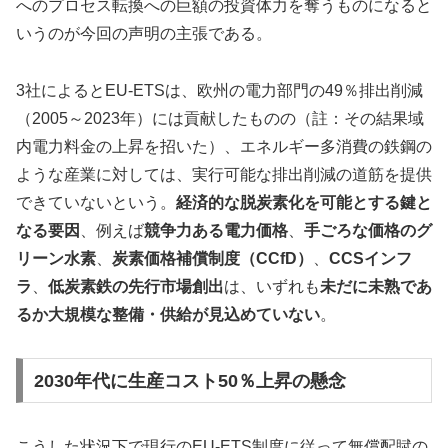
へのプロセス転換への巨額の投資体力を奪うものになると
いうのが今回の声明の主張である。
3社によるとEU-ETSは、欧州の電力部門の49％排出削減
（2005～2023年）には貢献したものの（註：その結果域
内電力料金の上昇を招いた）、エネルギー多消費の鉄鋼の
ような産業に対しては、実行可能な排出削減の道筋を提供
できていないという。
経済的な脱炭素化を可能とする鍵と
なる要因
、例えば
競争力ある電力価格
、
手ごろな価格のグ
リーン水素
、
炭素価格補償制度（CCfD）
、
CCSインフ
ラ
、
低炭素鉄の先行市場創出
は、いずれも
未だに未熟であ
るか大規模な整備・供給が見込めていない
。
2030年代に生産コスト50％上昇の懸念
こうした状況下で現行のEU-ETS制度に従って無償配賦の