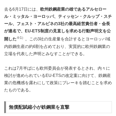
去る6月17日には、
欧州鉄鋼産業の雄であるアルセロー
ル・ミッタル・ヨーロッパ、ティッセン・クルップ・スチ
ール、フェスト・アルピネの3社の最高経営責任者・会長
が連名で、EU-ETS制度の見直しを求める行動声明文を公
※1）
開した
。この3社の生産量を合計するとヨーロッパ域
内鉄鋼生産の約6割を占めており、実質的に欧州鉄鋼業の
立場を代表した声明とみなすことができる。
これは7月半ばにも欧州委員会が発表するとされ、内々に
検討が進められているEU-ETSの改定案に向けて、鉄鋼産
業の危機感を露わにして政策にブレーキを踏むことを求め
たものである。
無償配賦縮小が鉄鋼業を直撃