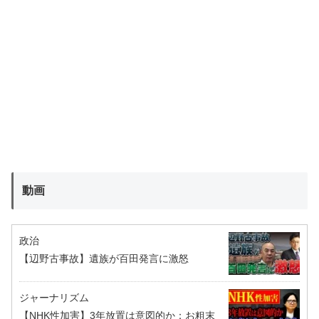
動画
政治
【辺野古事故】遺族が百田発言に激怒
ジャーナリズム
【NHK性加害】3年放置は意図的か：お粗末