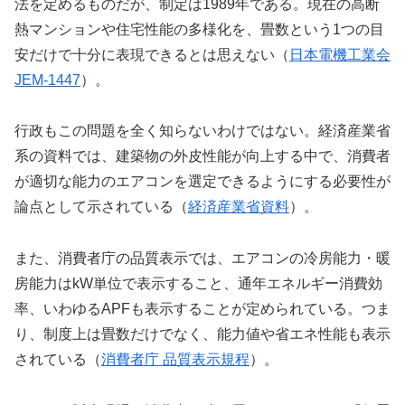
法を定めるものだが、制定は1989年である。現在の高断
熱マンションや住宅性能の多様化を、畳数という1つの目
安だけで十分に表現できるとは思えない（
日本電機工業会
JEM-1447
）。
行政もこの問題を全く知らないわけではない。経済産業省
系の資料では、建築物の外皮性能が向上する中で、消費者
が適切な能力のエアコンを選定できるようにする必要性が
論点として示されている（
経済産業省資料
）。
また、消費者庁の品質表示では、エアコンの冷房能力・暖
房能力はkW単位で表示すること、通年エネルギー消費効
率、いわゆるAPFも表示することが定められている。つま
り、制度上は畳数だけでなく、能力値や省エネ性能も表示
されている（
消費者庁 品質表示規程
）。