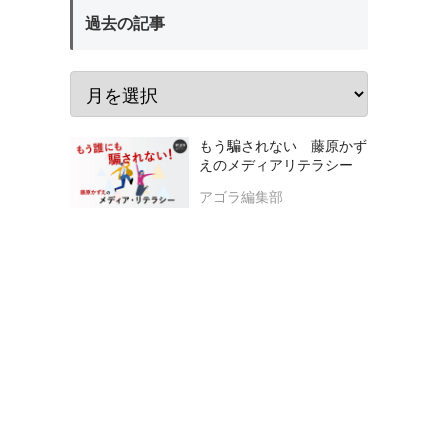
過去の記事
もう騙されない 藤原かず
えのメディアリテラシー
アゴラ編集部