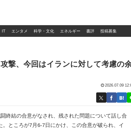
IT
エンタメ
科学・文化
エネルギー
書評
投稿募集
る攻撃、今回はイランに対して考慮の
2026.07.09 12:
戦闘終結の合意がなされ、残された問題について話し合
。ところが7月6-7日にかけ、この合意が破られ、イ