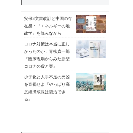
安保3文書改訂と中国の存
在感：『エネルギーの地
政学』を読みながら
コロナ対策は本当に正し
かったのか：青柳貞一郎
『臨床現場からみた新型
コロナの虚と実』
少子化と人手不足の元凶
を直視せよ『やっぱり高
度経済成長は復活でき
る』