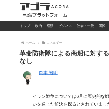
トップ
政治
経済
ビジネス
社会・一般
国際
ホーム
エネルギー
革命防衛隊による商船に対す
なし
岡本 裕明
イラン戦争については6月に歴史的な
いを通じた解決を探るとされていました