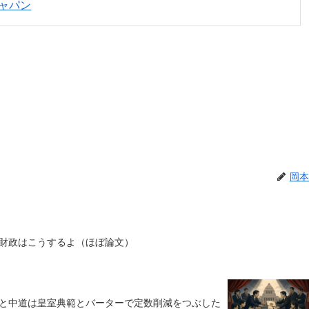
ャパン
岡本
財政はこうするよ（ほぼ論文）
と中道は皇室典範とバーターで定数削減をつぶした