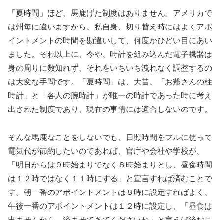
「夏時間」ほど、馬鹿げた制度はありません。アメリカで
は州毎に違いますから、私自身、切り替え時にはよくアポ
イントメントの時間を勘違いして、何度かひどい目にあい
ました。それ以上に、今や、時計を組み込んだ電子機器は
身の周りに数知れず、それをいちいち洩れなく調整するの
は大変な手間です。「夏時間」は、大昔、「お爺さんの柱
時計」と「各人の腕時計」が唯一の時計であった時に考え
出された制度であり、現在の事情には適合しないのです。
そんな馬鹿なことをしないでも、日照時間をフルに使って
電気代が節約したいのであれば、官庁や会社や学校が、
「明日からは９時始まりでなく８時始まりとし、昼食時間
は１２時ではなく１１時にする」と宣言すれば済むことで
す。朝一番のアポイントメントは８時に設定すればよく、
午後一番のアポイントメントは１２時に設定し、「昼食は
出ませんから、済ませてきてくださいね」と言えば済むこ