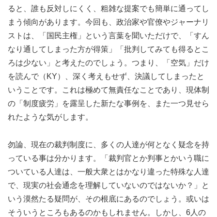
ると、誰も反対しにくく、粗雑な提案でも簡単に通ってし
まう傾向があります。今回も、政治家や官僚やジャーナリ
ストは、「国民主権」という言葉を聞いただけで、「すん
なり通してしまった方が得策」「批判してみても得るとこ
ろは少ない」と考えたのでしょう。つまり、「空気」だけ
を読んで（KY）、深く考えもせず、決議してしまったと
いうことです。これは極めて無責任なことであり、現体制
の「制度疲労」を露呈した新たな事例を、また一つ見せら
れたような気がします。
勿論、現在の裁判制度に、多くの人達が何となく疑念を持
っている事は分かります。「裁判官とか判事とかいう職に
ついている人達は、一般大衆とはかなり違った特殊な人達
で、現実の社会通念を理解していないのではないか？」と
いう漠然たる疑問が、その根底にあるのでしょう。或いは
そういうところもあるのかもしれません。しかし、6人の