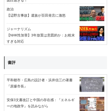
面白過ぎる！
政治
【辺野古事故】遺族が百田発言に激怒
ジャーナリズム
【NHK性加害】3年放置は意図的か：お粗末
すぎる対応
書評
平和都市・広島の設計者・浜井信三の著書
『原爆市長』
安保3文書改訂と中国の存在感：『エネルギ
ーの地政学』を読みながら