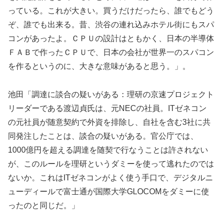
っている。これが大きい。買うだけだったら、誰でもどう
ぞ、誰でも出来る。昔、渋谷の連れ込みホテル街にもスパ
コンがあったよ。ＣＰＵの設計はともかく、日本の半導体
ＦＡＢで作ったＣＰＵで、日本の会社が世界一のスパコン
を作るというのに、大きな意味があると思う。」。
池田「調達に談合の疑いがある：理研の京速プロジェクト
リーダーである渡辺貞氏は、元NECの社員。ITゼネコン
の元社員が随意契約で外資を排除し、自社を含む3社に共
同発注したことは、談合の疑いがある。官公庁では、
1000億円を超える調達を随契で行なうことは許されない
が、このルールを理研というダミーを使って逃れたのでは
ないか。これはITゼネコンがよく使う手口で、デジタルニ
ューディールで富士通が国際大学GLOCOMをダミーに使
ったのと同じだ。」