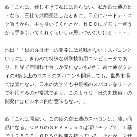
西「これは、難しすぎて私には判らない。私が富士通のヒ
トなら、三社で共同受注したときに、日立にハードディス
ク買うから、手を引いてくれとか、ＮＥＣにメモリー買う
から手を引いてくれぐらいしか思いつかないけど・・・」
池田「「日の丸技術」の開発には意味がない：スパコンと
いうのは、きわめて特殊な科学技術用コンピュータであ
り、世界で年間数十台しか売れないものだ。富士通がクレ
イの4倍以上のコストのスパコンを開発しても、世界市場
では売れない。日本の大学でも中規模のスパコンをリース
で利用するのが常識であり、このような「日の丸技術」の
開発にはビジネス的な意味もない。」
西「これは間違い。この度の富士通のスパコンは、凄い商
品になる。ＣＰＵのＳＰＡＲＣ６４は凄いチップで、１基
で１２８ＧＦＬＯＰＳの性能を持っている。それが、マザ