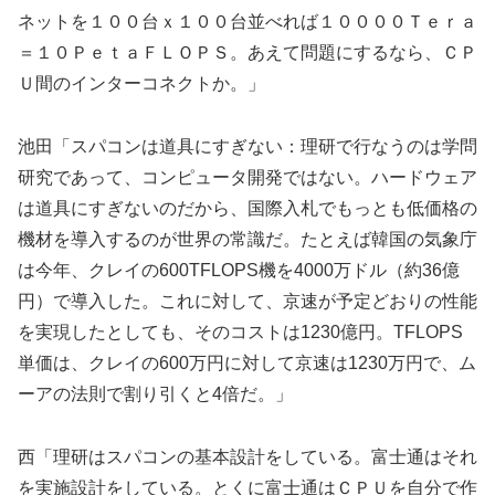
ネットを１００台ｘ１００台並べれば１００００Ｔｅｒａ
＝１０ＰｅｔａＦＬＯＰＳ。あえて問題にするなら、ＣＰ
Ｕ間のインターコネクトか。」
池田「スパコンは道具にすぎない：理研で行なうのは学問
研究であって、コンピュータ開発ではない。ハードウェア
は道具にすぎないのだから、国際入札でもっとも低価格の
機材を導入するのが世界の常識だ。たとえば韓国の気象庁
は今年、クレイの600TFLOPS機を4000万ドル（約36億
円）で導入した。これに対して、京速が予定どおりの性能
を実現したとしても、そのコストは1230億円。TFLOPS
単価は、クレイの600万円に対して京速は1230万円で、ム
ーアの法則で割り引くと4倍だ。」
西「理研はスパコンの基本設計をしている。富士通はそれ
を実施設計をしている。とくに富士通はＣＰＵを自分で作