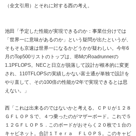
（全文引用）とそれに対する西の考え。
池田「予定した性能が実現できるのか：事業仕分けでは
「世界一に意味があるのか」という疑問が出たというが、
そもそも京速は世界一になるかどうかが疑わしい。今年6
月のTop500リストのトップは、IBMのRoadrunnerの
1.1PFLOPS。NECと日立が脱落して設計が根本的に変更
され、110TFLOPSの実績しかない富士通が単独で設計を
やり直して、その100倍の性能が2年で実現できるとは思
えない。」
西「これは出来るのではないかと考える。ＣＰＵが１２８
ＧＦＬＯＰＳで、４つ乗ったのがマザーボード。これで５
１２ＧＦＬＯＰＳ．このボードがおそらく２０枚で１台の
キャビネット。合計１Ｔｅｒａ ＦＬＯＰＳ。このキャビ