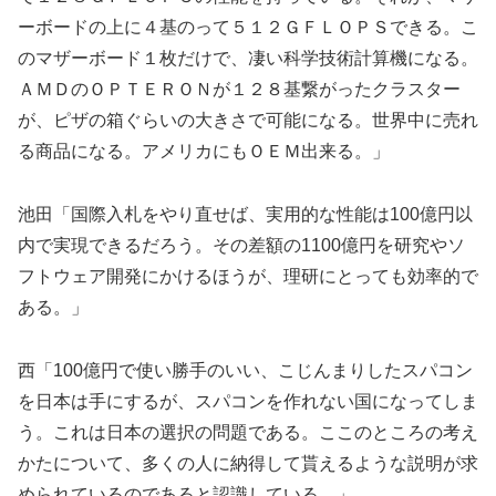
ーボードの上に４基のって５１２ＧＦＬＯＰＳできる。こ
のマザーボード１枚だけで、凄い科学技術計算機になる。
ＡＭＤのＯＰＴＥＲＯＮが１２８基繋がったクラスター
が、ピザの箱ぐらいの大きさで可能になる。世界中に売れ
る商品になる。アメリカにもＯＥＭ出来る。」
池田「国際入札をやり直せば、実用的な性能は100億円以
内で実現できるだろう。その差額の1100億円を研究やソ
フトウェア開発にかけるほうが、理研にとっても効率的で
ある。」
西「100億円で使い勝手のいい、こじんまりしたスパコン
を日本は手にするが、スパコンを作れない国になってしま
う。これは日本の選択の問題である。ここのところの考え
かたについて、多くの人に納得して貰えるような説明が求
められているのであると認識している。」