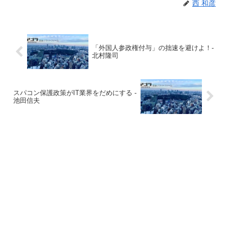
西 和彦
「外国人参政権付与」の拙速を避けよ！-
北村隆司
スパコン保護政策がIT業界をだめにする -
池田信夫