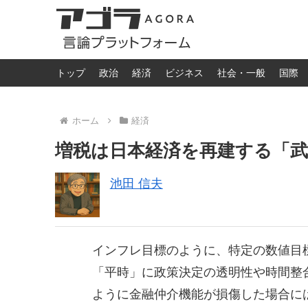
トップ
政治
経済
ビジネス
社会・一般
国際
ホーム
経済
増税は日本経済を再建する「武器
池田 信夫
インフレ目標のように、特定の数値目
「平時」に政策決定の透明性や時間整
ように金融仲介機能が損傷した場合に