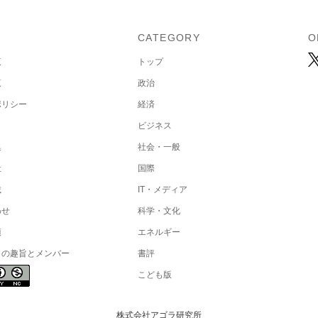
U
CATEGORY
O
覧
トップ
覧
政治
ポリシー
経済
ビジネス
集
社会・一般
社
国際
載
IT・メディア
わせ
科学・文化
項
エネルギー
トの趣旨とメンバー
書評
こども版
株式会社アゴラ研究所