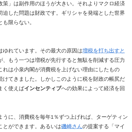
政策」は副作用のほうが大きい。それよりマクロ経済
切迫した問題は財政です。ギリシャを発端とした世界
とも限らない。
はゆれています。その最大の原因は
増税を打ち出すと
が、もう一つは増税が先行すると無駄を削減する圧力
これは小泉内閣が消費税を上げない理由にしたもの
続けてきました。しかしこのように税を財政の帳尻だ
まく使えば
インセンティブ
への効果によって経済を回
ように、消費税を毎年1％ずつ上げれば、ターゲティン
ことができます。あるいは
磯崎さん
の提案する「マイ