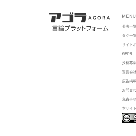
MEN
著者一
タグ一
サイト
GEPR
投稿募
運営会
広告掲
お問合
免責事
本サイ