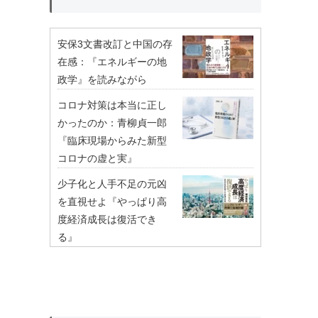
安保3文書改訂と中国の存
在感：『エネルギーの地
政学』を読みながら
コロナ対策は本当に正し
かったのか：青柳貞一郎
『臨床現場からみた新型
コロナの虚と実』
少子化と人手不足の元凶
を直視せよ『やっぱり高
度経済成長は復活でき
る』