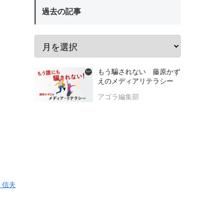
過去の記事
もう騙されない 藤原かず
えのメディアリテラシー
アゴラ編集部
 信夫