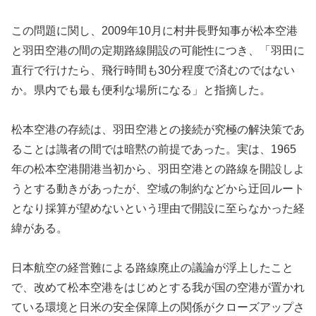
この問題に関し、2009年10月に村井長野知事が松本空港
と羽田空港の間の定期路線開設の可能性につき、「羽田に
直行で行けたら、飛行時間も30分程度で済むのではない
か。県内でも最も便利な場所になる」と指摘した。
松本空港の存続は、羽田空港との接続が究極の解決策であ
ることは識者の間では暗黙の前提であった。実は、1965
年の松本空港開港当初から、羽田空港との路線を開設しよ
うとする動きがあったが、空域の制約などから迂回ルート
となり採算が望めないという理由で開設に至らなかった経
緯がある。
日本航空の経営難による路線廃止の議論が浮上したこと
で、改めて松本空港をはじめとする我が国の空港が置かれ
ている環境と日米の安全保障上の関係がクローズアップさ