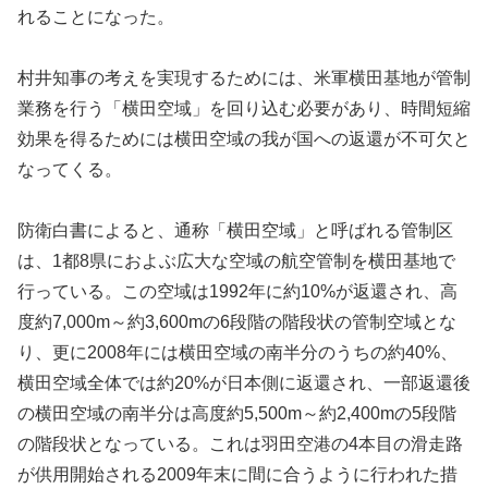
れることになった。
村井知事の考えを実現するためには、米軍横田基地が管制
業務を行う「横田空域」を回り込む必要があり、時間短縮
効果を得るためには横田空域の我が国への返還が不可欠と
なってくる。
防衛白書によると、通称「横田空域」と呼ばれる管制区
は、1都8県におよぶ広大な空域の航空管制を横田基地で
行っている。この空域は1992年に約10%が返還され、高
度約7,000m～約3,600mの6段階の階段状の管制空域とな
り、更に2008年には横田空域の南半分のうちの約40%、
横田空域全体では約20%が日本側に返還され、一部返還後
の横田空域の南半分は高度約5,500m～約2,400mの5段階
の階段状となっている。これは羽田空港の4本目の滑走路
が供用開始される2009年末に間に合うように行われた措