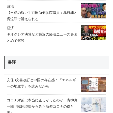
政治
【当然の報い】百田尚樹参院議員：暴行罪と
脅迫罪で訴えられる
経済
キオクシア決算など最近の経済ニュースをま
とめて解説
書評
安保3文書改訂と中国の存在感：『エネルギ
ーの地政学』を読みながら
コロナ対策は本当に正しかったのか：青柳貞
一郎『臨床現場からみた新型コロナの虚と
実』