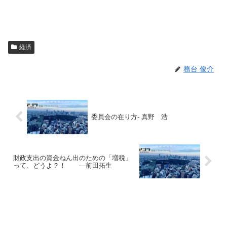
経済
務台 俊介
委員会の在り方- 真野 浩
財政支出の資金ねん出のための「増税」
って、どうよ？！ ―前田拓生