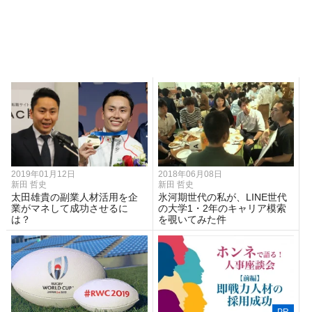
2019年01月12日
2018年06月08日
新田 哲史
新田 哲史
太田雄貴の副業人材活用を企
氷河期世代の私が、LINE世代
業がマネして成功させるに
の大学1・2年のキャリア模索
は？
を覗いてみた件
PR