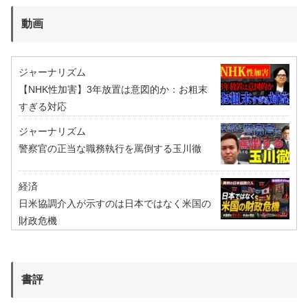
動画
ジャーナリズム
【NHK性加害】3年放置は意図的か：お粗末
すぎる対応
ジャーナリズム
警察官の正当な職務執行を罵倒する玉川徹
経済
日米協調介入が示すのは日本ではなく米国の
財政危機
書評