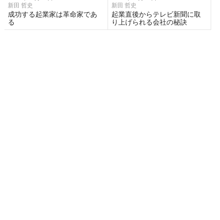
新田 哲史
新田 哲史
成功する起業家は革命家であ
起業直後からテレビ新聞に取
る
り上げられる会社の秘訣