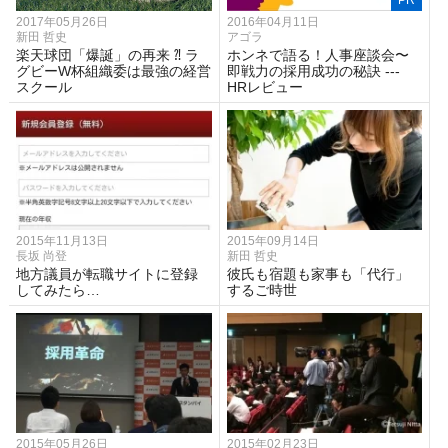
2017年05月26日
2016年04月11日
新田 哲史
アゴラ
楽天球団「爆誕」の再来 ⁈ ラ
ホンネで語る！人事座談会〜
グビーW杯組織委は最強の経営
即戦力の採用成功の秘訣 ---
スクール
HRレビュー
2015年11月13日
2015年09月14日
長坂 尚登
新田 哲史
地方議員が転職サイトに登録
彼氏も宿題も家事も「代行」
してみたら…
するご時世
2015年05月26日
2015年02月23日