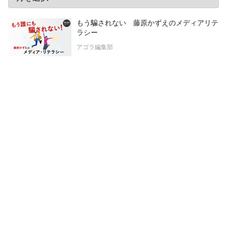
もう騙されない 藤原かずえのメディアリテ
ラシー
アゴラ編集部