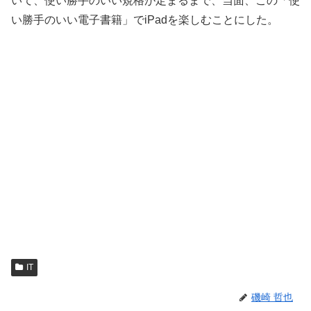
いて、使い勝手のいい規格が定まるまで、当面、この「使
い勝手のいい電子書籍」でiPadを楽しむことにした。
IT
磯崎 哲也