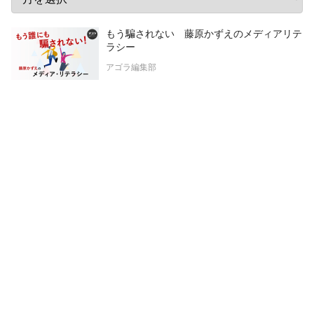
もう騙されない 藤原かずえのメディアリテ
ラシー
アゴラ編集部