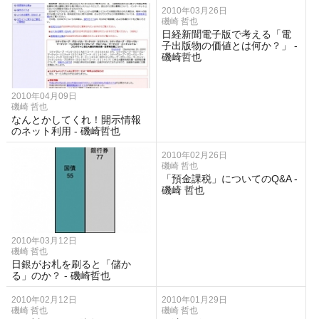
2010年03月26日
磯崎 哲也
日経新聞電子版で考える「電
子出版物の価値とは何か？」 -
磯崎哲也
2010年04月09日
磯崎 哲也
なんとかしてくれ！開示情報
のネット利用 - 磯崎哲也
2010年02月26日
磯崎 哲也
「預金課税」についてのQ&A -
磯崎 哲也
2010年03月12日
磯崎 哲也
日銀がお札を刷ると「儲か
る」のか？ - 磯崎哲也
2010年02月12日
2010年01月29日
磯崎 哲也
磯崎 哲也