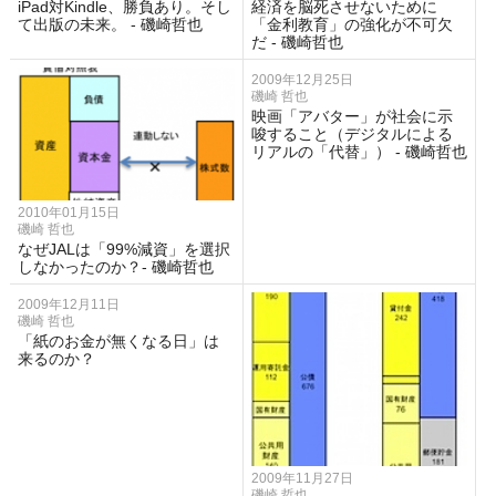
iPad対Kindle、勝負あり。そし
経済を脳死させないために
て出版の未来。 - 磯崎哲也
「金利教育」の強化が不可欠
だ - 磯崎哲也
2009年12月25日
磯崎 哲也
映画「アバター」が社会に示
唆すること（デジタルによる
リアルの「代替」） - 磯崎哲也
2010年01月15日
磯崎 哲也
なぜJALは「99%減資」を選択
しなかったのか？- 磯崎哲也
2009年12月11日
磯崎 哲也
「紙のお金が無くなる日」は
来るのか？
2009年11月27日
磯崎 哲也