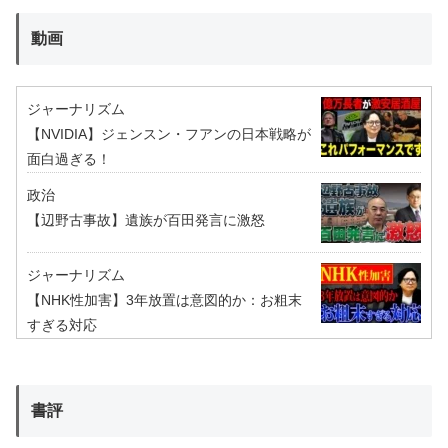
動画
ジャーナリズム
【NVIDIA】ジェンスン・フアンの日本戦略が
面白過ぎる！
政治
【辺野古事故】遺族が百田発言に激怒
ジャーナリズム
【NHK性加害】3年放置は意図的か：お粗末
すぎる対応
書評