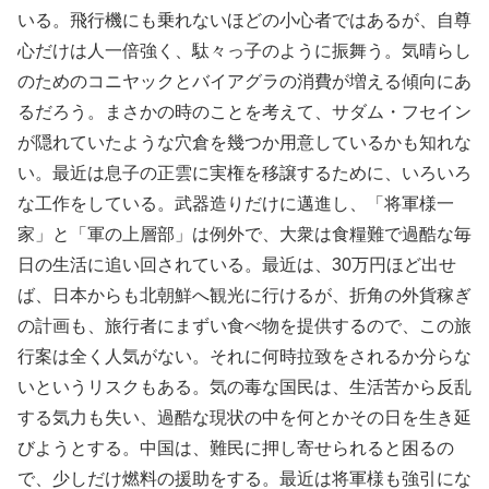
いる。飛行機にも乗れないほどの小心者ではあるが、自尊
心だけは人一倍強く、駄々っ子のように振舞う。気晴らし
のためのコニヤックとバイアグラの消費が増える傾向にあ
るだろう。まさかの時のことを考えて、サダム・フセイン
が隠れていたような穴倉を幾つか用意しているかも知れな
い。最近は息子の正雲に実権を移譲するために、いろいろ
な工作をしている。武器造りだけに邁進し、「将軍様一
家」と「軍の上層部」は例外で、大衆は食糧難で過酷な毎
日の生活に追い回されている。最近は、30万円ほど出せ
ば、日本からも北朝鮮へ観光に行けるが、折角の外貨稼ぎ
の計画も、旅行者にまずい食べ物を提供するので、この旅
行案は全く人気がない。それに何時拉致をされるか分らな
いというリスクもある。気の毒な国民は、生活苦から反乱
する気力も失い、過酷な現状の中を何とかその日を生き延
びようとする。中国は、難民に押し寄せられると困るの
で、少しだけ燃料の援助をする。最近は将軍様も強引にな