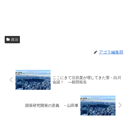
政治
アゴラ編集部
ここにきて注目度が増してきた菅・白川
会談！ ―前田拓生
国策研究開発の意義 －山田肇