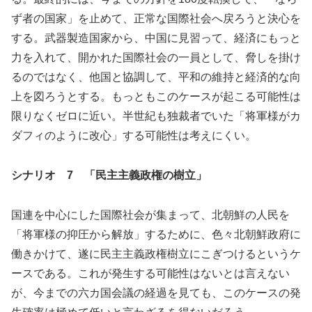
ず者の国家」を止めて、正常な国際社会へ戻ろうと決心を
する。武器製造国家から、中国に見習って、経済にもっと
力を入れて、開かれた国際社会の一員として、脅しを掛け
るのではなく、他国と協調して、平和の維持と経済的な向
上を図ろうとする。もっともこのケースが起こる可能性は
限りなくゼロに近い。半世紀も独裁者でいた「将軍様がカ
ダフィのように改心」する可能性は考えにくい。
シナリオ 7 「民主主義政権の樹立」
国連を中心にした国際社会が集まって、北朝鮮の人民を
「将軍様の抑圧から解放」するために、色々北朝鮮政府に
働きかけて、遂に民主主義政権樹立にこぎつけるというケ
ースである。これが発生する可能性はないとは言えない
が、今までの六カ国会議の経過を見ても、このケースの発