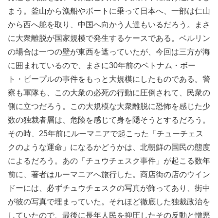
まう。釜山から漁船やボートに乗って日本へ、一部は仁山
から西へ舵を取り、中国へ向かう人達もいるだろう。まさ
に大衆離脱が国家規模で発生するケースである。ベルリン
の場合は一つの壁が東西を遮っていたが、今回は三方が海
に囲まれているので、まさに30年前のベトナム・ボー
ト・ピープルの事件をもっと大規模にしたものである。警
察も軍隊も、この大衆の必死の行動に圧倒されて、民衆の
側に立つだろう。この大規模な大衆離脱に恐怖を感じた少
数の独裁者層は、危険を感じて身を隠そうとするだろう。
その時、25年前にルーマニアで起こった「チューチェス
クのような運命」になるかどうかは、北朝鮮の国民の態度
によるだろう。あの「チュウチェスク事件」が起こる数年
前に、著者はルーマニアへ旅行した。商店街の店のウイン
ドーには、必ずチュウチェスクの写真が飾ってあり、街中
が彼の写真で埋まっていた。それほど徹底した独裁政治を
していたので、最後に長年人民を抑圧したその反動と憎悪