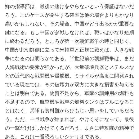
鮮の指導部は、最後の賭けをやらないという保証はないだ
ろう。このケースが発生する確率は他の場合よりもかなり
高いかもしれない。その場合、中国がどう出るかが重要な
鍵になる。もし中国が参戦しなければ、戦いはかなり短期
に終わるだろう。ところが第一次朝鮮戦争の時と同じく、
中国が北朝鮮側に立って米韓軍と正規に戦えば、大きな戦
争になるのは明らかである。半世紀前の朝鮮戦争は、まだ
人海戦術の要素が強かったが、大量破壊兵器とステルスな
どの近代的な戦闘機や爆撃機、ミサイルが高度に開発され
ている現在では、その破壊力が双方に大きな損害を与える
ことは明白である。物資不足から、軍隊の訓練用の燃料も
不足するので、航空機や戦車の燃料タンクはフルになるこ
とはなく、兵隊も食料難からひもじい思いをしているだろ
う。ただ、一旦戦争が始まれば、やけくそになって、最後
の一撃だけはしかけてくるだろう。まさに特攻隊の精神で
ある。これは一番恐ろしいシナリオである。