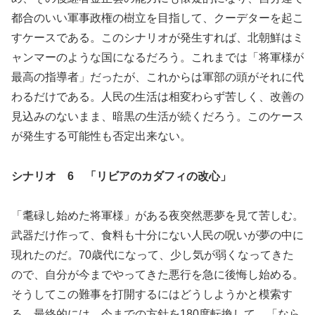
都合のいい軍事政権の樹立を目指して、クーデターを起こ
すケースである。このシナリオが発生すれば、北朝鮮はミ
ャンマーのような国になるだろう。これまでは「将軍様が
最高の指導者」だったが、これからは軍部の頭がそれに代
わるだけである。人民の生活は相変わらず苦しく、改善の
見込みのないまま、暗黒の生活が続くだろう。このケース
が発生する可能性も否定出来ない。
シナリオ 6 「リビアのカダフィの改心」
「耄碌し始めた将軍様」がある夜突然悪夢を見て苦しむ。
武器だけ作って、食料も十分にない人民の呪いが夢の中に
現れたのだ。70歳代になって、少し気が弱くなってきた
ので、自分が今までやってきた悪行を急に後悔し始める。
そうしてこの難事を打開するにはどうしようかと模索す
る。最終的には、今までの方針を180度転換して、「なら