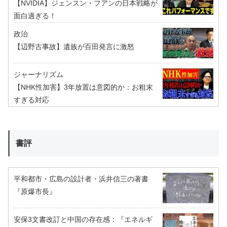
【NVIDIA】ジェンスン・フアンの日本戦略が
面白過ぎる！
政治
【辺野古事故】遺族が百田発言に激怒
ジャーナリズム
【NHK性加害】3年放置は意図的か：お粗末
すぎる対応
書評
平和都市・広島の設計者・浜井信三の著書
『原爆市長』
安保3文書改訂と中国の存在感：『エネルギ