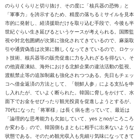
のらりくらりと切り抜け、その度に「核兵器の恐怖」と
「軍事力」を誇示するため、精度の落ちるミサイルを見本
市的に発射し、経済援助だけを取り込む手段で、今後も半
世紀ぐらい生き延びるというケースが考えられる。国際監
視や対北包囲網が次第に強化されてきているので、麻薬取
引や通貨偽造は次第に難しくなってきているので、ロケッ
ト技術、核兵器等の販売促進に力を入れざるを得ない。そ
の他資産凍結、海外における北鮮企業の違法活動の監視、
渡航禁止等の追加制裁も強化されつつある。先日もチェッ
コへ借金返済の方法として、「朝鮮人参」による支払を申
し入れたが、ていよく断られた。韓国に脅しをかけて、水
面下でお金をせびったり観光投資を促進しようとするが、
70代になった「将軍様」は長く病を患っていて、最近は
「論理的な思考能力も欠如していて、yes とnoがころころ
か変わる」ので、韓国側もまともに相手に出来ないような
状態である。そのため観光収入も先細り気味になってきて