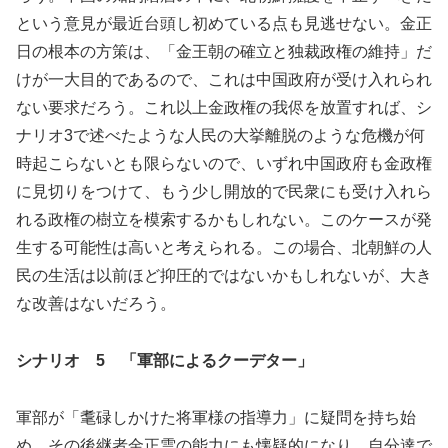
という意見が最近台頭し初めている点も見逃せない。金正
日の根本の方策は、「金王朝の確立と独裁政権の維持」だ
けが一大目的であるので、これは中国政府が受け入れられ
ない要求だろう。これ以上金政権の我侭を放置すれば、シ
ナリオ3で述べたような人民の大挙離脱のような危機が何
時起こらないとも限らないので、いずれ中国政府も金政権
に見切りをつけて、もう少し開放的で民衆にも受け入れら
れる政権の樹立を模索するかもしれない。このケースが発
生する可能性は高いと考えられる。この場合、北朝鮮の人
民の生活は以前ほど抑圧的ではないかもしれないが、大き
な改善はないだろう。
シナリオ 5 「軍部によるクーデター」
軍部が「耄碌しかけた将軍様の指導力」に疑問を持ち始
め、その後継者金正雲の能力にも懐疑的になり、自分達で