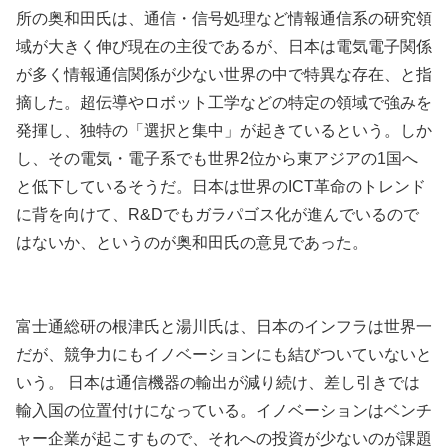
所の奥和田氏は、通信・信号処理など情報通信系の研究領
域が大きく伸び現在の主役であるが、日本は電気電子関係
が多く情報通信関係が少ない世界の中で特異な存在、と指
摘した。超伝導やロボット工学などの特定の領域で強みを
発揮し、独特の「選択と集中」が起きているという。しか
し、その電気・電子系でも世界2位から東アジアの1国へ
と低下しているそうだ。日本は世界のICT革命のトレンド
に背を向けて、R&Dでもガラパゴス化が進んでいるので
はないか、というのが奥和田氏の意見であった。
富士通総研の根津氏と湯川氏は、日本のインフラは世界一
だが、競争力にもイノベーションにも結びついていないと
いう。 日本は通信機器の輸出が減り続け、差し引きでは
輸入国の位置付けになっている。イノベーションはベンチ
ャー企業が起こすもので、それへの投資が少ないのが課題