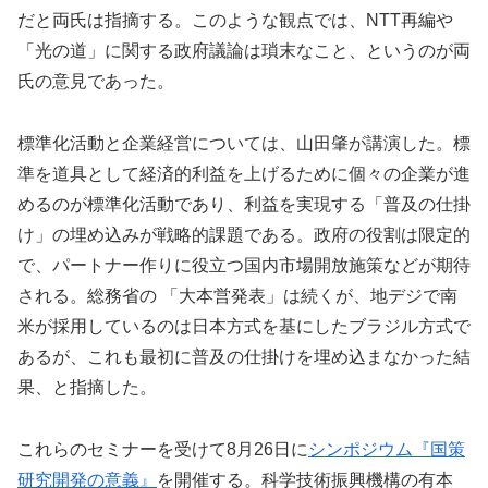
だと両氏は指摘する。このような観点では、NTT再編や
「光の道」に関する政府議論は瑣末なこと、というのが両
氏の意見であった。
標準化活動と企業経営については、山田肇が講演した。標
準を道具として経済的利益を上げるために個々の企業が進
めるのが標準化活動であり、利益を実現する「普及の仕掛
け」の埋め込みが戦略的課題である。政府の役割は限定的
で、パートナー作りに役立つ国内市場開放施策などが期待
される。総務省の 「大本営発表」は続くが、地デジで南
米が採用しているのは日本方式を基にしたブラジル方式で
あるが、これも最初に普及の仕掛けを埋め込まなかった結
果、と指摘した。
これらのセミナーを受けて8月26日に
シンポジウム『国策
研究開発の意義』
を開催する。科学技術振興機構の有本