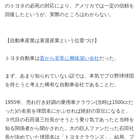
のトヨタの必死の対応により、アメリカでは一定の信頼を
回復したというが、実際のところはわからない。
【自動車産業は衰退産業という位置づけ】
トヨタ自動車は
昔から非常に興味深い会社
だった。
まず、あまり知られていない話では、本気でプロ野球球団
を持とうと考えた稀有な自動車会社であることだ。
1955年、売れ行き好調の乗用車クラウン(当時は1500ccだ
った)の名前を球団名にかぶせれば絶好の宣伝になると、
３代目の石田退三社長がそうとう乗り気であったと当時を
知る関係者から聞かされた。大の巨人ファンだった石田社
長が決めていた球団名は「トヨタクラウンズ」。結局、プ