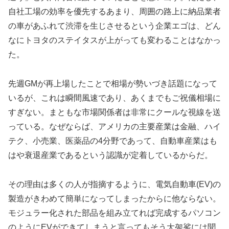
自社工場の効率を優先するあまり、周囲の路上に納品業者
の車があふれて渋滞を生じさせるという企業エゴは、どん
なにトヨタのステイタスが上がっても変わることはなかっ
た。
先週GMが再上場したことで相場が勢いづき話題になって
いるが、これは瞬間風速であり、あくまでもご祝儀相場に
すぎない。まともな市場関係者は非常にクールな視線を送
っている。なぜならば、アメリカの主要産業は金融、ハイ
テク、小売業、医薬品の4分野であって、自動車産業はも
はや衰退産業であるという認識が定着しているからだ。
その理由は多くの人が指摘するように、電気自動車(EV)の
製造がきわめて簡単になってしまったからに他ならない。
モジュラー化された部品を組み立てれば完成するパソコン
のようにEVができてしまうと言ってもそう大袈裟には聞