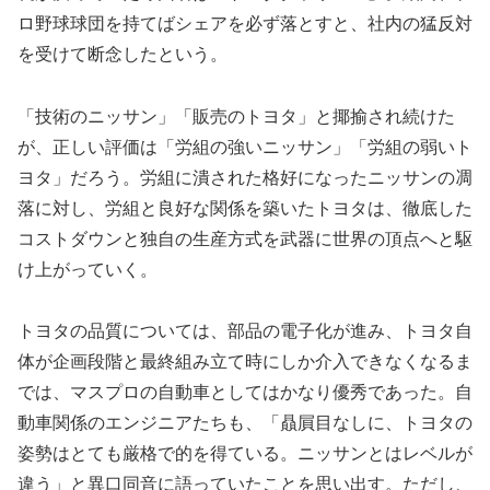
ロ野球球団を持てばシェアを必ず落とすと、社内の猛反対
を受けて断念したという。
「技術のニッサン」「販売のトヨタ」と揶揄され続けた
が、正しい評価は「労組の強いニッサン」「労組の弱いト
ヨタ」だろう。労組に潰された格好になったニッサンの凋
落に対し、労組と良好な関係を築いたトヨタは、徹底した
コストダウンと独自の生産方式を武器に世界の頂点へと駆
け上がっていく。
トヨタの品質については、部品の電子化が進み、トヨタ自
体が企画段階と最終組み立て時にしか介入できなくなるま
では、マスプロの自動車としてはかなり優秀であった。自
動車関係のエンジニアたちも、「贔屓目なしに、トヨタの
姿勢はとても厳格で的を得ている。ニッサンとはレベルが
違う」と異口同音に語っていたことを思い出す。ただし、