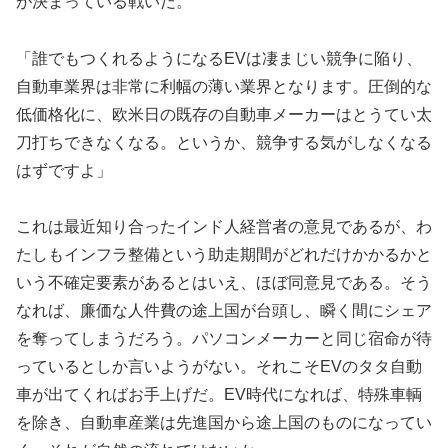
が決まっている戦いだ。
「誰でもつくれるようになるEVは凄まじい競争に陥り、
自動車業界は非常に利幅の薄い業界となります。圧倒的な
低価格化に、欧米日の既存の自動車メーカーはとうてい太
刀打ちできなくなる。というか、競争する気がしなくなる
はずですよ」
これは最近知り合ったインド人経営者の意見であるが、わ
たしもインフラ整備という助走期間がどれだけかかるかと
いう不確定要素があるとはいえ、ほぼ同意見である。そう
なれば、廉価な人件費の途上国が台頭し、瞬く間にシェア
を奪ってしまうだろう。パソコンメーカーと同じ宿命が待
っているとしか言いようがない。それこそEVのタタ自動
車が出てくればお手上げだ。EV時代になれば、特殊車輌
を除き、自動車産業は先進国から途上国のものになってい