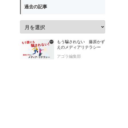
過去の記事
もう騙されない 藤原かず
えのメディアリテラシー
アゴラ編集部