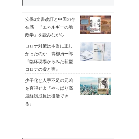
安保3文書改訂と中国の存
在感：『エネルギーの地
政学』を読みながら
コロナ対策は本当に正し
かったのか：青柳貞一郎
『臨床現場からみた新型
コロナの虚と実』
少子化と人手不足の元凶
を直視せよ『やっぱり高
度経済成長は復活でき
る』