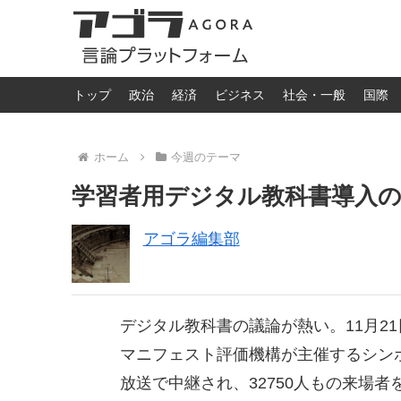
トップ
政治
経済
ビジネス
社会・一般
国際
ホーム
今週のテーマ
学習者用デジタル教科書導入のた
アゴラ編集部
デジタル教科書の議論が熱い。11月2
マニフェスト評価機構が主催するシン
放送で中継され、32750人もの来場者