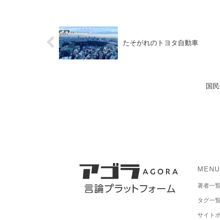
たそがれのトヨタ自動車
国民
MEN
著者一
タグ一
サイト