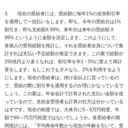
3. 現在の受給者には、受給額に毎年1%の追加割引率
を適用して一括払いをします。即ち、今年の受給分は1%
割引き、即ち支給額X 99%、来年分は来年の受給額 X
99% というように金額を決定します。このようにして、
各個人の受領総額を推計し、それを受給者全員について集
計すれば支払い予定総額が推定できます。この案で総額が
250兆円より多くなれば、割引率を年1・5%に変えて再計
算をします。もしこれでもダメなら、2%を利用するよう
にします。現在の受給者は、掛け金以上に貰っているの
で、受給の際に割引率を適用するのが理にかなっているで
しょう。この案は、年金会計で計算された支払い金額を使
っているので、支給金受領者も計算の仕方は分かっている
はずです。現在の制度では、大体月に5－6万円程度、年
額で60―75万円程度ではないでしょうか。各受給者の期
間推計には、「平均寿命年数から現在の年齢を引いて、受