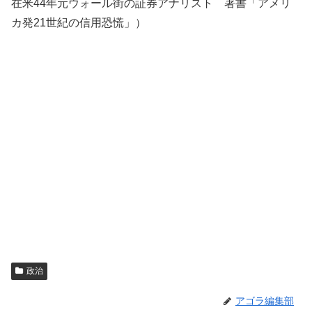
在米44年元ウォール街の証券アナリスト 著書「アメリ
カ発21世紀の信用恐慌」）
政治
アゴラ編集部