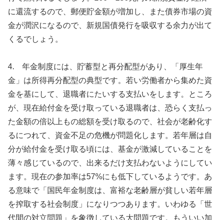
に還流するので、郵便貯金額が増加し、また債券市場の資
金が潤沢になるので、新規国債発行を吸収する余力が出て
くるでしょう。
4. 年金制度には、貯蓄型と再分配型があり、「厚生年
金」は所得再分配型の典型です。若い労働者から集めた資
金を基にして、退職者にたいする支払いをします。ところ
が、現在給付金を受け取っている退職者は、恐らく支払っ
た金額の倍以上もの総額を受け取るので、社会が老齢化す
るにつれて、資金不足の危機が問題化します。若年層は自
分が給付金を受け取る頃には、基金が激減していることを
薄々感じているので、出来るだけ支払わないようにしてい
ます。現在の参加率は57%にも低下しているようです。あ
る意味で「国民年金制度は、富裕な老齢層が貧しい若年層
を搾取する社会制度」になりつつあります。いわゆる「世
代間の対立問題」を象徴している大問題です。もういい加