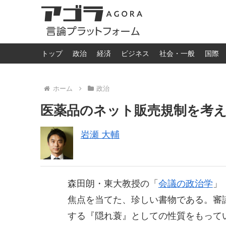
トップ
政治
経済
ビジネス
社会・一般
国際
ホーム
政治
医薬品のネット販売規制を考
岩瀬 大輔
森田朗・東大教授の「
会議の政治学
」
焦点を当てた、珍しい書物である。審
する『隠れ蓑』としての性質をもってい