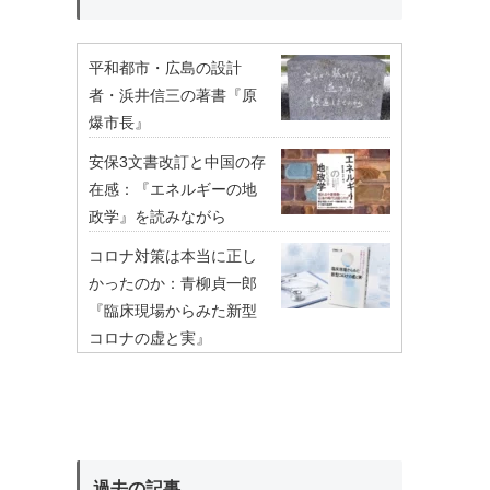
平和都市・広島の設計
者・浜井信三の著書『原
爆市長』
安保3文書改訂と中国の存
在感：『エネルギーの地
政学』を読みながら
コロナ対策は本当に正し
かったのか：青柳貞一郎
『臨床現場からみた新型
コロナの虚と実』
過去の記事