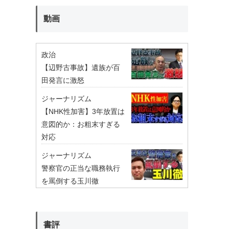
動画
政治
【辺野古事故】遺族が百
田発言に激怒
ジャーナリズム
【NHK性加害】3年放置は
意図的か：お粗末すぎる
対応
ジャーナリズム
警察官の正当な職務執行
を罵倒する玉川徹
書評