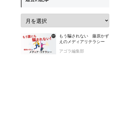
もう騙されない 藤原かず
えのメディアリテラシー
アゴラ編集部